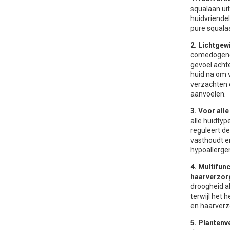
squalaan uit
huidvriendel
pure squalaa
2. Lichtgew
comedogene 
gevoel achte
huid na om 
verzachten 
aanvoelen.
3. Voor alle
alle huidtyp
reguleert de
vasthoudt e
hypoallergen
4. Multifun
haarverzor
droogheid a
terwijl het 
en haarverz
5. Plantenv