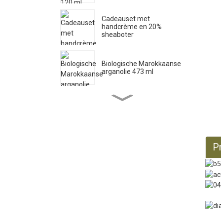
Cadeauset met
handcrème en 20%
sheaboter
Biologische Marokkaanse
arganolie 473 ml
Zuivere Castille vloeibare
zeep 33,8 fl oz *2
P
Biologische ricinusolie 473
ml
Biologische jojobaolie 946
ml