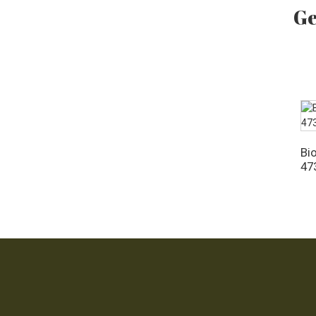
Ge
Biologische jojobaolie 128
fl oz
Bio
47