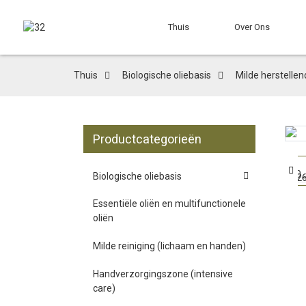
Thuis
Over Ons
Thuis
Biologische oliebasis
Milde herstellen
Productcategorieën
Loading...
Loading...
Biologische oliebasis
Essentiële oliën en multifunctionele
oliën
Milde reiniging (lichaam en handen)
Handverzorgingszone (intensive
care)