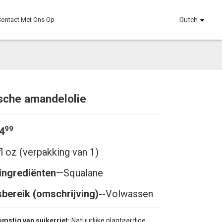
ontact Met Ons Op
Dutch
sche amandelolie
Loading...
Loading...
Loadi
Loadi
99
4
fl oz (verpakking van 1)
ingrediënten
—
Squalane
sbereik (omschrijving)
--Volwassen
mstig van suikerriet:
Natuurlijke plantaardige