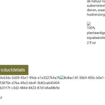
de natuur n
suikerriete
dieren, waa
huidverzorg
roductdetails