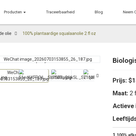
Producten
Traceerbaarheid
Blog
Neem C
de olie
100% plantaardige squalaanolie 2 fl oz
Biologi
Loading...
Loading...
Prijs:
$1
Maat:
2 
Actieve 
Leeftijd
1.
100% afko