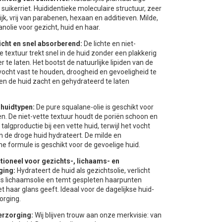
 suikerriet. Huididentieke moleculaire structuur, zeer
ijk, vrij van parabenen, hexaan en additieven. Milde,
nolie voor gezicht, huid en haar.
icht en snel absorberend:
De lichte en niet-
textuur trekt snel in de huid zonder een plakkerig
r te laten. Het bootst de natuurlijke lipiden van de
vocht vast te houden, droogheid en gevoeligheid te
en de huid zacht en gehydrateerd te laten
 huidtypen:
De pure squalane-olie is geschikt voor
en. De niet-vette textuur houdt de poriën schoon en
 talgproductie bij een vette huid, terwijl het vocht
n de droge huid hydrateert. De milde en
e formule is geschikt voor de gevoelige huid.
ctioneel voor gezichts-, lichaams- en
ging:
Hydrateert de huid als gezichtsolie, verlicht
ls lichaamsolie en temt gespleten haarpunten
het haar glans geeft. Ideaal voor de dagelijkse huid-
orging.
erzorging:
Wij blijven trouw aan onze merkvisie: van