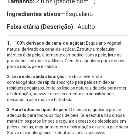
Tamanho:
2 fl oz (pacote com 1)
Ingredientes ativos
—
Esqualano
Faixa etária (Descrição)
--Adulto
1、
100% derivado da cana-de-açúcar:
Esqualano vegetal
natural derivado da cana-de-açúcar. Estrutura molecular
idêntica à da pele, altamente compatível com a pele, livre de
parabenos, hexano e aditivos. Óleo de esqualano puro e suave
para o rosto, pele e cabelo.
2. Leve e de rápida absorção:
Textura leve e não
comedogênica, de rápida absorção pela pele sem deixar
resíduos pegajosos. Imita os lipídios naturais da pele para reter
a hidratação, suavizar o ressecamento e a sensibilidade,
deixando a pele macia e hidratada.
3. Para todos os tipos de pele:
O óleo de esqualano puro é
adequado para todos os tipos de pele. Sua textura não oleosa
mantém os poros limpos e regula o excesso de oleosidade em
peles oleosas, enquanto retém a hidratação e nutre a pele seca.
Suave e hipoalergênico, é ideal para peles sensíveis.