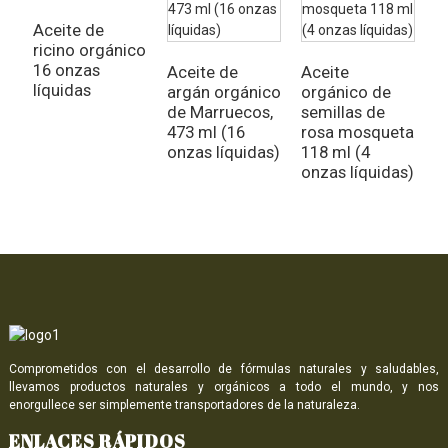
Aceite de
A
ricino orgánico
v
16 onzas
o
Aceite de
Aceite
líquidas
argán orgánico
orgánico de
de Marruecos,
semillas de
473 ml (16
rosa mosqueta
onzas líquidas)
118 ml (4
onzas líquidas)
Comprometidos con el desarrollo de fórmulas naturales y saludables,
llevamos productos naturales y orgánicos a todo el mundo, y nos
enorgullece ser simplemente transportadores de la naturaleza.
ENLACES RÁPIDOS