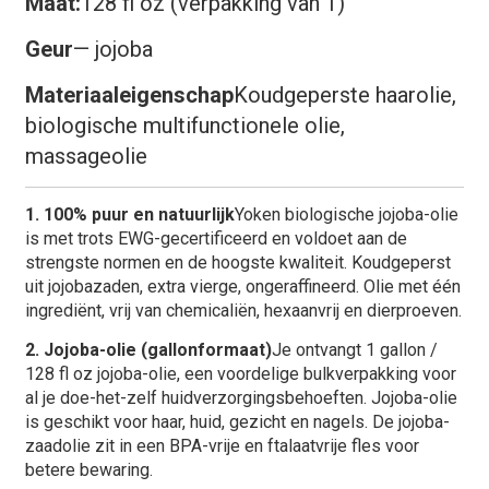
Maat:
128 fl oz (verpakking van 1)
Geur
— jojoba
Materiaaleigenschap
Koudgeperste haarolie,
biologische multifunctionele olie,
massageolie
1. 100% puur en natuurlijk
Yoken biologische jojoba-olie
is met trots EWG-gecertificeerd en voldoet aan de
strengste normen en de hoogste kwaliteit. Koudgeperst
uit jojobazaden, extra vierge, ongeraffineerd. Olie met één
ingrediënt, vrij van chemicaliën, hexaanvrij en dierproeven.
2. Jojoba-olie (gallonformaat)
Je ontvangt 1 gallon /
128 fl oz jojoba-olie, een voordelige bulkverpakking voor
al je doe-het-zelf huidverzorgingsbehoeften. Jojoba-olie
is geschikt voor haar, huid, gezicht en nagels. De jojoba-
zaadolie zit in een BPA-vrije en ftalaatvrije fles voor
betere bewaring.