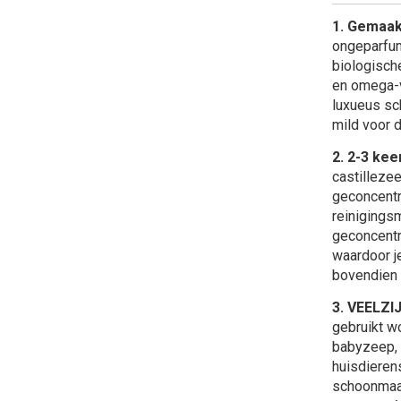
1. Gemaak
ongeparfum
biologische
en omega-v
luxueus sc
mild voor 
2. 2-3 ke
castilleze
geconcentr
reinigings
geconcentr
waardoor j
bovendien 
3. VEELZI
gebruikt w
babyzeep, 
huisdieren
schoonmaak