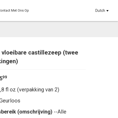
ontact Met Ons Op
Dutch
 vloeibare castillezeep (twee
Loadi
Loadi
kingen)
Loading...
Loading...
99
5
,8 fl oz (verpakking van 2)
eurloos
sbereik (omschrijving)
--Alle