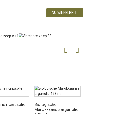
NU WINKELEN
he ricinusolie
Biologische
Marokkaanse arganolie