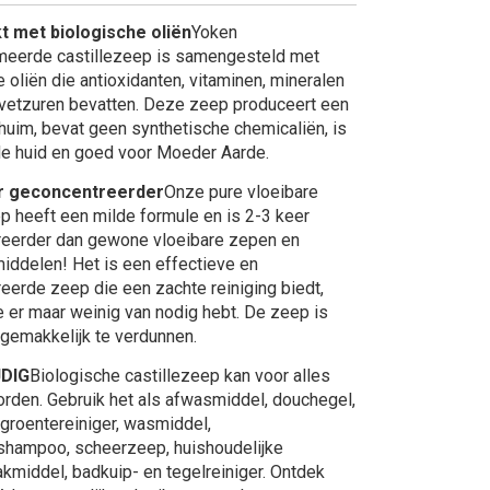
t met biologische oliën
Yoken
eerde castillezeep is samengesteld met
 oliën die antioxidanten, vitaminen, mineralen
etzuren bevatten. Deze zeep produceert een
huim, bevat geen synthetische chemicaliën, is
de huid en goed voor Moeder Aarde.
er geconcentreerder
Onze pure vloeibare
ep heeft een milde formule en is 2-3 keer
eerder dan gewone vloeibare zepen en
middelen! Het is een effectieve en
eerde zeep die een zachte reiniging biedt,
e er maar weinig van nodig hebt. De zeep is
gemakkelijk te verdunnen.
JDIG
Biologische castillezeep kan voor alles
orden. Gebruik het als afwasmiddel, douchegel,
groentereiniger, wasmiddel,
shampoo, scheerzeep, huishoudelijke
middel, badkuip- en tegelreiniger. Ontdek