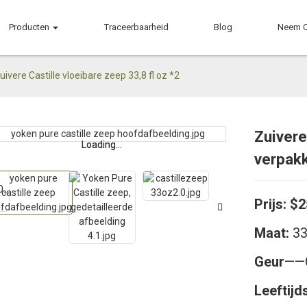
Producten
Traceerbaarheid
Blog
Neem C
uivere Castille vloeibare zeep 33,8 fl oz *2
Zuivere
Loading...
Loading...
verpak
Prijs:
$2
Maat:
33
Geur
——G
Leeftijd