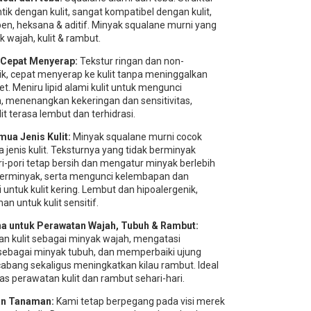
tik dengan kulit, sangat kompatibel dengan kulit,
en, heksana & aditif. Minyak squalane murni yang
 wajah, kulit & rambut.
 Cepat Menyerap:
Tekstur ringan dan non-
, cepat menyerap ke kulit tanpa meninggalkan
et. Meniru lipid alami kulit untuk mengunci
 menenangkan kekeringan dan sensitivitas,
it terasa lembut dan terhidrasi.
mua Jenis Kulit:
Minyak squalane murni cocok
jenis kulit. Teksturnya yang tidak berminyak
i-pori tetap bersih dan mengatur minyak berlebih
 berminyak, serta mengunci kelembapan dan
untuk kulit kering. Lembut dan hipoalergenik,
n untuk kulit sensitif.
na untuk Perawatan Wajah, Tubuh & Rambut:
 kulit sebagai minyak wajah, mengatasi
sebagai minyak tubuh, dan memperbaiki ujung
abang sekaligus meningkatkan kilau rambut. Ideal
tas perawatan kulit dan rambut sehari-hari.
an Tanaman:
Kami tetap berpegang pada visi merek