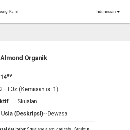
bungi Kami
Indonesian
 Almond Organik
Loading...
Loading...
Loading.
Loading.
99
$14
2 Fl Oz (Kemasan isi 1)
ktif
——
Skualan
Usia (Deskripsi)
--Dewasa
sal dari tebu:
Squalane alami dari tebu. Struktur