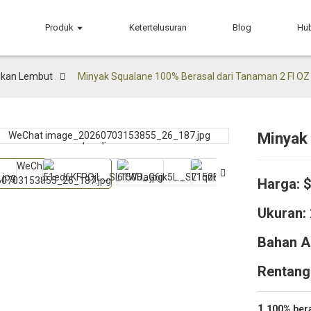
Produk
Ketertelusuran
Blog
Hu
ikan Lembut
Minyak Squalane 100% Berasal dari Tanaman 2 Fl OZ
Minyak
Loading...
Loading...
Harga:
Ukuran:
Bahan A
Rentang 
1.
100% bera