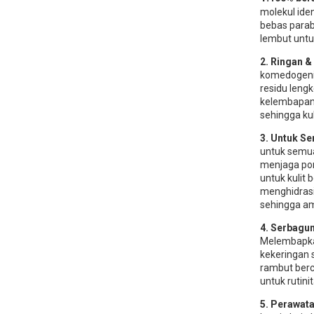
molekul iden
bebas parab
lembut untuk
2. Ringan &
komedogenik
residu lengk
kelembapan,
sehingga kul
3. Untuk Se
untuk semua 
menjaga por
untuk kulit
menghidrasi 
sehingga ama
4. Serbagu
Melembapkan
kekeringan 
rambut berc
untuk rutini
5. Perawat