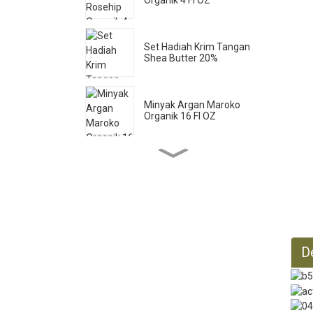
Set Hadiah Krim Tangan
Shea Butter 20%
Minyak Argan Maroko
Organik 16 Fl OZ
Sabun Cair Castile Murni
33,8 Fl OZ *2
Minyak Jarak Organik 16 Fl
OZ
D
Minyak Jojoba Organik 32
Fl OZ