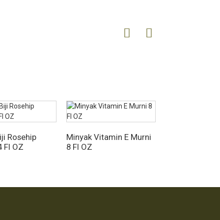
ji Rosehip
Minyak Vitamin E Murni
4 Fl OZ
8 Fl OZ