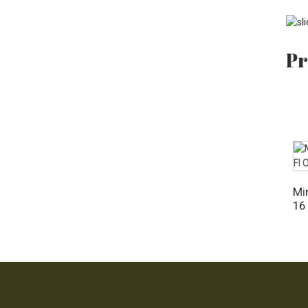
Minyak Jojoba Organik
128 Fl OZ
Pr
Mi
16