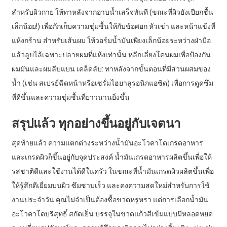
สำหรับผิวกาย ให้ทาหลังจากอาบน้ำเสร็จทันที (ขณะที่ผิวยังเปียกชื้น
เล็กน้อย!) เพื่อกักเก็บความชุ่มชื้นให้กับข้อศอก หัวเข่า และหน้าแข้งที่
แห้งกร้าน สำหรับเส้นผม ให้วอร์มน้ำมันเพียงเล็กน้อยระหว่างฝ่ามือ
แล้วลูบไล้เฉพาะปลายผมที่แห้งเท่านั้น หลีกเลี่ยงโคนผมเพื่อป้องกัน
ผมมันและผมลีบแบน เคล็ดลับ: ทาหลังจากขั้นตอนที่มีส่วนผสมของ
น้ำ (เช่น สเปรย์ฉีดหน้าหรือเซรั่มไฮยาลูรอนิกแอซิด) เพื่อการดูดซึม
ที่ดีขึ้นและความชุ่มชื้นที่ยาวนานยิ่งขึ้น
สรุปแล้ว ทุกอย่างขึ้นอยู่กับเจตนา
สุดท้ายแล้ว ความแตกต่างระหว่างน้ำมันอะโวคาโดเกรดอาหาร
และเกรดผิวก็ขึ้นอยู่กับจุดประสงค์ น้ำมันเกรดอาหารผลิตขึ้นเพื่อให้
รสชาติดีและใช้งานได้ดีในครัว ในขณะที่น้ำมันเกรดผิวผลิตขึ้นเพื่อ
ให้รู้สึกดีเยี่ยมบนผิว ซึมซาบเร็ว และคงความสดใหม่สำหรับการใช้
งานประจำวัน คุณไม่จำเป็นต้องซื้อขวดหรูหรา แต่การเลือกน้ำมัน
อะโวคาโดบริสุทธิ์ สกัดเย็น บรรจุในขวดแก้วสีเข้มแบบมีหลอดหยด