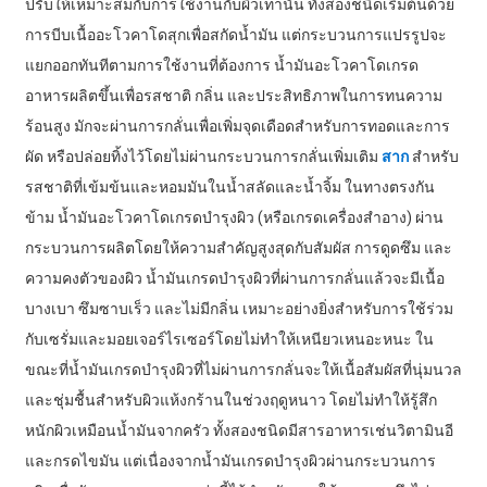
ปรับให้เหมาะสมกับการใช้งานกับผิวเท่านั้น ทั้งสองชนิดเริ่มต้นด้วย
การบีบเนื้ออะโวคาโดสุกเพื่อสกัดน้ำมัน แต่กระบวนการแปรรูปจะ
แยกออกทันทีตามการใช้งานที่ต้องการ น้ำมันอะโวคาโดเกรด
อาหารผลิตขึ้นเพื่อรสชาติ กลิ่น และประสิทธิภาพในการทนความ
ร้อนสูง มักจะผ่านการกลั่นเพื่อเพิ่มจุดเดือดสำหรับการทอดและการ
ผัด หรือปล่อยทิ้งไว้โดยไม่ผ่านกระบวนการกลั่นเพิ่มเติม
สาก
สำหรับ
รสชาติที่เข้มข้นและหอมมันในน้ำสลัดและน้ำจิ้ม ในทางตรงกัน
ข้าม น้ำมันอะโวคาโดเกรดบำรุงผิว (หรือเกรดเครื่องสำอาง) ผ่าน
กระบวนการผลิตโดยให้ความสำคัญสูงสุดกับสัมผัส การดูดซึม และ
ความคงตัวของผิว น้ำมันเกรดบำรุงผิวที่ผ่านการกลั่นแล้วจะมีเนื้อ
บางเบา ซึมซาบเร็ว และไม่มีกลิ่น เหมาะอย่างยิ่งสำหรับการใช้ร่วม
กับเซรั่มและมอยเจอร์ไรเซอร์โดยไม่ทำให้เหนียวเหนอะหนะ ใน
ขณะที่น้ำมันเกรดบำรุงผิวที่ไม่ผ่านการกลั่นจะให้เนื้อสัมผัสที่นุ่มนวล
และชุ่มชื้นสำหรับผิวแห้งกร้านในช่วงฤดูหนาว โดยไม่ทำให้รู้สึก
หนักผิวเหมือนน้ำมันจากครัว ทั้งสองชนิดมีสารอาหารเช่นวิตามินอี
และกรดไขมัน แต่เนื่องจากน้ำมันเกรดบำรุงผิวผ่านกระบวนการ