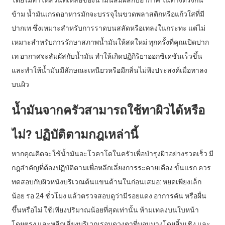
โดยไม่ทำให้ส่วนที่เหลือของน้ำมันสัมผัสกับอากาศ ในทางตรงกัน
ข้าม น้ำมันเกรดอาหารมักจะบรรจุในขวดพลาสติกหรือแก้วใสที่มี
ปากเท ซึ่งเหมาะสำหรับการราดบนสลัดหรือเทลงในกระทะ แต่ไม่
เหมาะสำหรับการรักษาสภาพน้ำมันให้สดใหม่ ทุกครั้งที่คุณเปิดปาก
เท อากาศจะสัมผัสกับน้ำมัน ทำให้เกิดปฏิกิริยาออกซิเดชันเร็วขึ้น
และทำให้น้ำมันมีลักษณะเหนียวหรือมีกลิ่นไม่พึงประสงค์เมื่อทาลง
บนผิว
น้ำมันจากครัวสามารถใช้ทาผิวได้หรือ
ไม่? ปฏิบัติตามกฎเหล่านี้
หากคุณคิดจะใช้น้ำมันอะโวคาโดในครัวเพื่อบำรุงผิวอย่างรวดเร็ว มี
กฎสำคัญที่ต้องปฏิบัติตามเพื่อหลีกเลี่ยงการระคายเคือง ขั้นแรก ควร
ทดสอบกับผิวหนังบริเวณต้นแขนด้านในก่อนเสมอ: หยดเพียงเล็ก
น้อย รอ 24 ชั่วโมง แล้วตรวจสอบดูว่ามีรอยแดง อาการคัน หรือผื่น
ขึ้นหรือไม่ ใช้เพียงปริมาณน้อยที่สุดเท่านั้น ห้ามเทลงบนใบหน้า
โดยตรง และหลีกเลี่ยงบริเวณรอบดวงตาที่บอบบางโดยสิ้นเชิง และ