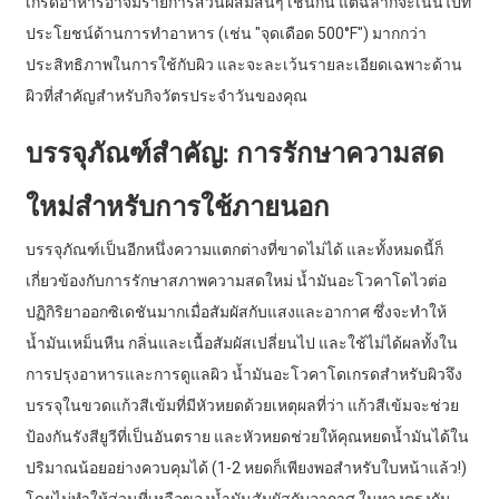
เกรดอาหารอาจมีรายการส่วนผสมสั้นๆ เช่นกัน แต่ฉลากจะเน้นไปที่
ประโยชน์ด้านการทำอาหาร (เช่น "จุดเดือด 500°F") มากกว่า
ประสิทธิภาพในการใช้กับผิว และจะละเว้นรายละเอียดเฉพาะด้าน
ผิวที่สำคัญสำหรับกิจวัตรประจำวันของคุณ
บรรจุภัณฑ์สำคัญ: การรักษาความสด
ใหม่สำหรับการใช้ภายนอก
บรรจุภัณฑ์เป็นอีกหนึ่งความแตกต่างที่ขาดไม่ได้ และทั้งหมดนี้ก็
เกี่ยวข้องกับการรักษาสภาพความสดใหม่ น้ำมันอะโวคาโดไวต่อ
ปฏิกิริยาออกซิเดชันมากเมื่อสัมผัสกับแสงและอากาศ ซึ่งจะทำให้
น้ำมันเหม็นหืน กลิ่นและเนื้อสัมผัสเปลี่ยนไป และใช้ไม่ได้ผลทั้งใน
การปรุงอาหารและการดูแลผิว น้ำมันอะโวคาโดเกรดสำหรับผิวจึง
บรรจุในขวดแก้วสีเข้มที่มีหัวหยดด้วยเหตุผลที่ว่า แก้วสีเข้มจะช่วย
ป้องกันรังสียูวีที่เป็นอันตราย และหัวหยดช่วยให้คุณหยดน้ำมันได้ใน
ปริมาณน้อยอย่างควบคุมได้ (1-2 หยดก็เพียงพอสำหรับใบหน้าแล้ว!)