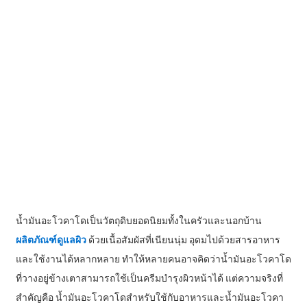
น้ำมันอะโวคาโดเป็นวัตถุดิบยอดนิยมทั้งในครัวและนอกบ้าน
ผลิตภัณฑ์ดูแลผิว
ด้วยเนื้อสัมผัสที่เนียนนุ่ม อุดมไปด้วยสารอาหาร
และใช้งานได้หลากหลาย ทำให้หลายคนอาจคิดว่าน้ำมันอะโวคาโด
ที่วางอยู่ข้างเตาสามารถใช้เป็นครีมบำรุงผิวหน้าได้ แต่ความจริงที่
สำคัญคือ น้ำมันอะโวคาโดสำหรับใช้กับอาหารและน้ำมันอะโวคา