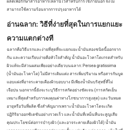
ผลิตเพื่อรักษาสารอาหารเหล่านี้ไว้สำหรับการใช้ภายนอก จึงไม่
สามารถใช้ความร้อนจากการปรุงอาหารได้
อ่านฉลาก: วิธีที่ง่ายที่สุดในการแยกแยะ
ความแตกต่าง
ที
ฉลากคือวิธีแรกและง่ายที่สุดที่จะแยกแยะน้ำมันสองชนิดนี้ออกจาก
กัน และความเรียบง่ายคือหัวใจสำคัญ น้ำมันอะโวคาโดเกรดสำหรับ
ผิวแท้จะมีส่วนผสมเพียงอย่างเดียวบนฉลาก: Persea gratissima
(น้ำมันอะโวคาโด) ไม่มีสารเติมแต่ง สารเพิ่มปริมาณ หรือสารกันบูด
แอบแฝงที่อาจระคายเคืองผิวบอบบาง มีเพียงน้ำมันบริสุทธิ์ที่ไม่
เจือปน นอกจากนี้ยังจะระบุวิธีการสกัดอย่างชัดเจน (การสกัดเย็น
เหมาะที่สุดสำหรับการคงคุณค่าทางโภชนาการสูงสุด) และวันหมด
อายุหรือวันที่ผลิต ซึ่งสำคัญมากเพราะน้ำมันอะโวคาโดจะเกิด
ปฏิกิริยาออกซิเดชันอย่างรวดเร็ว และน้ำมันที่เหม็นหืนจะสูญเสีย
คุณประโยชน์ต่อการบำรุงผิว (และอาจระคายเคืองผิวได้) น้ำมัน