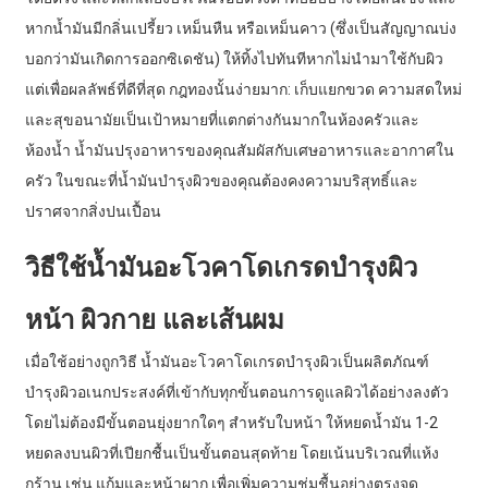
หากน้ำมันมีกลิ่นเปรี้ยว เหม็นหืน หรือเหม็นคาว (ซึ่งเป็นสัญญาณบ่ง
บอกว่ามันเกิดการออกซิเดชัน) ให้ทิ้งไปทันทีหากไม่นำมาใช้กับผิว
แต่เพื่อผลลัพธ์ที่ดีที่สุด กฎทองนั้นง่ายมาก: เก็บแยกขวด ความสดใหม่
และสุขอนามัยเป็นเป้าหมายที่แตกต่างกันมากในห้องครัวและ
ห้องน้ำ น้ำมันปรุงอาหารของคุณสัมผัสกับเศษอาหารและอากาศใน
ครัว ในขณะที่น้ำมันบำรุงผิวของคุณต้องคงความบริสุทธิ์และ
ปราศจากสิ่งปนเปื้อน
วิธีใช้น้ำมันอะโวคาโดเกรดบำรุงผิว
หน้า ผิวกาย และเส้นผม
เมื่อใช้อย่างถูกวิธี น้ำมันอะโวคาโดเกรดบำรุงผิวเป็นผลิตภัณฑ์
บำรุงผิวอเนกประสงค์ที่เข้ากับทุกขั้นตอนการดูแลผิวได้อย่างลงตัว
โดยไม่ต้องมีขั้นตอนยุ่งยากใดๆ สำหรับใบหน้า ให้หยดน้ำมัน 1-2
หยดลงบนผิวที่เปียกชื้นเป็นขั้นตอนสุดท้าย โดยเน้นบริเวณที่แห้ง
กร้าน เช่น แก้มและหน้าผาก เพื่อเพิ่มความชุ่มชื้นอย่างตรงจุด