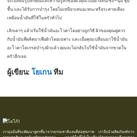
จะเปลี่ยนรูปลักษณ์และความรู้สึกของผิวคุณไปอย่างสิ้นเชิง—นุ่ม ชุ่ม
ชื้น และได้รับการบำรุง โดยไม่เหนียวเหนอะหนะหรือระคายเคือง
เหมือนน้ำมันที่ใช้ในครัวทั่วไป
เลิกเดาๆ แล้วเริ่มใช้น้ำมันอะโวคาโดอย่างถูกวิธี ผิวของคุณคู่ควร
กับน้ำมันที่ผลิตมาเพื่อผิวโดยเฉพาะ และเมื่อคุณเปลี่ยนมาใช้น้ำมัน
อะโวคาโดเกรดบำรุงผิวแล้ว คุณจะไม่กลับไปใช้น้ำมันจากขวดใน
ครัวอีกเลย
ผู้เขียน:
โยเกน
ทีม
เรามุ่งมั่นที่จะพัฒนาสูตรที่มาจากธรรมชาติและดีต่อสุขภาพ เราจึงนำผลิตภัณฑ์จาก