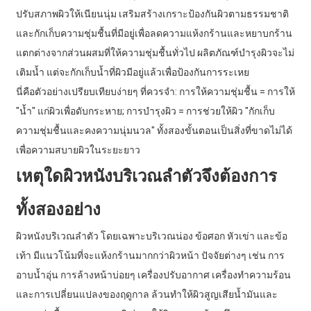
ปรับสภาพผิวให้เนียนนุ่ม เสริมสร้างเกราะป้องกันผิวตามธรรมชาติ
และกักเก็บความชุ่มชื้นที่มีอยู่เพื่อลดความแห้งกร้านและหยาบกร้าน
แตกต่างจากส่วนผสมที่ให้ความชุ่มชื้นทั่วไป ผลิตภัณฑ์บำรุงผิวจะไม่
เติมน้ำ แต่จะกักเก็บน้ำที่ผิวมีอยู่แล้วเพื่อป้องกันการระเหย
นี่คือตัวอย่างเปรียบเทียบง่ายๆ ที่ควรจำ: การให้ความชุ่มชื้น = การให้
"น้ำ" แก่ผิวเพื่อดับกระหาย; ​​การบำรุงผิว = การช่วยให้ผิว "กักเก็บ
ความชุ่มชื้นและคงความนุ่มนวล" ทั้งสองขั้นตอนเป็นสิ่งที่ขาดไม่ได้
เพื่อความสบายผิวในระยะยาว
เหตุใดผิวหนังบริเวณลำตัวจึงต้องการ
ทั้งสองอย่าง
ผิวหนังบริเวณลำตัว โดยเฉพาะบริเวณน่อง ข้อศอก หัวเข่า และข้อ
เท้า มีแนวโน้มที่จะแห้งกร้านมากกว่าผิวหน้า ปัจจัยต่างๆ เช่น การ
อาบน้ำอุ่น การล้างหน้าบ่อยๆ เครื่องปรับอากาศ เครื่องทำความร้อน
และการเปลี่ยนแปลงของฤดูกาล ล้วนทำให้ผิวสูญเสียน้ำมันและ