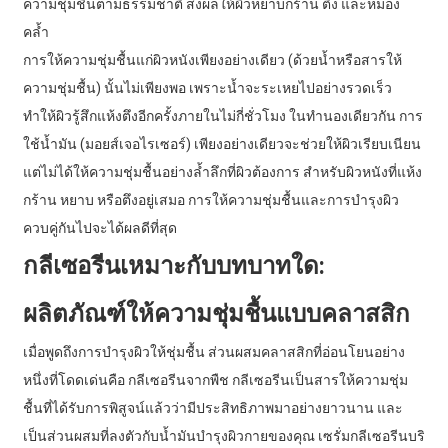
ความชุ่มชื้นตามธรรมชาติ ส่งผลให้ผิวหยาบกร้าน ตึง และหมอง
คล้ำ
การให้ความชุ่มชื้นแก่ผิวหนังเพียงอย่างเดียว (ด้วยน้ำหรือสารให้
ความชุ่มชื้น) นั้นไม่เพียงพอ เพราะน้ำจะระเหยไปอย่างรวดเร็ว
ทำให้ผิวรู้สึกแห้งตึงอีกครั้งภายในไม่กี่ชั่วโมง ในทำนองเดียวกัน การ
ใช้น้ำมัน (มอยส์เจอไรเซอร์) เพียงอย่างเดียวจะช่วยให้ผิวเรียบเนียน
แต่ไม่ได้ให้ความชุ่มชื้นอย่างล้ำลึกที่ผิวต้องการ สำหรับผิวหนังที่แห้ง
กร้าน หยาบ หรือตึงอยู่เสมอ การให้ความชุ่มชื้นและการบำรุงผิว
ควบคู่กันไปจะได้ผลดีที่สุด
กลีเซอรีนเหมาะกับบทบาทใด:
ผลิตภัณฑ์ให้ความชุ่มชื้นแบบคลาสสิก
เมื่อพูดถึงการบำรุงผิวให้ชุ่มชื้น ส่วนผสมคลาสสิกที่อ่อนโยนอย่าง
หนึ่งที่โดดเด่นคือ กลีเซอรีนจากพืช กลีเซอรีนเป็นสารให้ความชุ่ม
ชื้นที่ได้รับการพิสูจน์แล้วว่ามีประสิทธิภาพมาอย่างยาวนาน และ
เป็นส่วนผสมที่ลงตัวกับน้ำมันบำรุงผิวกายของคุณ เซรั่มกลีเซอรีนบริ