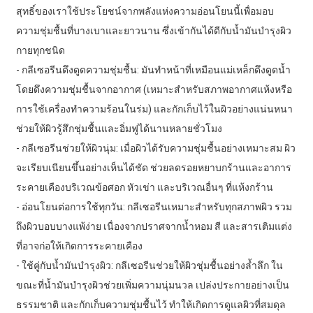
สุทธิ์ของเราใช้ประโยชน์จากพลังแห่งความอ่อนโยนนี้เพื่อมอบ
ความชุ่มชื้นที่บางเบาและยาวนาน ซึ่งเข้ากันได้ดีกับน้ำมันบำรุงผิว
กายทุกชนิด
- กลีเซอรีนดึงดูดความชุ่มชื้น: มันทำหน้าที่เหมือนแม่เหล็กดึงดูดน้ำ
โดยดึงความชุ่มชื้นจากอากาศ (เหมาะสำหรับสภาพอากาศแห้งหรือ
การใช้เครื่องทำความร้อนในร่ม) และกักเก็บไว้ในผิวอย่างแน่นหนา
ช่วยให้ผิวรู้สึกชุ่มชื้นและอิ่มฟูได้นานหลายชั่วโมง
- กลีเซอรีนช่วยให้ผิวนุ่ม: เมื่อผิวได้รับความชุ่มชื้นอย่างเหมาะสม ผิว
จะเรียบเนียนขึ้นอย่างเห็นได้ชัด ช่วยลดรอยหยาบกร้านและอาการ
ระคายเคืองบริเวณข้อศอก หัวเข่า และบริเวณอื่นๆ ที่แห้งกร้าน
- อ่อนโยนต่อการใช้ทุกวัน: กลีเซอรีนเหมาะสำหรับทุกสภาพผิว รวม
ถึงผิวบอบบางแพ้ง่าย เนื่องจากปราศจากน้ำหอม สี และสารเติมแต่ง
ที่อาจก่อให้เกิดการระคายเคือง
- ใช้คู่กับน้ำมันบำรุงผิว: กลีเซอรีนช่วยให้ผิวชุ่มชื้นอย่างล้ำลึก ใน
ขณะที่น้ำมันบำรุงผิวช่วยเพิ่มความนุ่มนวล เปล่งประกายอย่างเป็น
ธรรมชาติ และกักเก็บความชุ่มชื้นไว้ ทำให้เกิดการดูแลผิวที่สมดุล