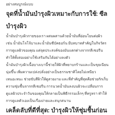
อย่างสมบูรณ์แบบ
จุดที่น้ำมันบำรุงผิวเหมาะกับการใช้: ซีล
บำรุงผิว
น้ำมันบำรุงผิวกายของเรา ผสมผสานด้วยน้ำมันที่อ่อนโยนต่อผิว
เช่น น้ำมันโจโจ้บาและน้ำมันซีบัคธอร์น มีบทบาทสำคัญในกิจวัตร
การดูแลผิวของคุณ แต่จุดประสงค์ของมันแตกต่างจากกลีเซอรีน
ทำให้ทั้งสองอย่างใช้เสริมกันได้อย่างลงตัว
น้ำมันบำรุงผิวเนื้อบางเบานี้ช่วยให้ผิวที่หยาบกร้านและเป็นขุยเนียน
นุ่มขึ้น เพิ่มความเปล่งปลั่งอย่างเป็นธรรมชาติโดยไม่เหนียว
เหนอะหนะ ช่วยขับสีผิวให้ดูสวยงาม และที่สำคัญที่สุดคือช่วยกักเก็บ
ความชุ่มชื้นจากกลีเซอรีน การนวดน้ำมันลงบนผิวจะเปลี่ยนการ
ดูแลผิวประจำวันของคุณให้กลายเป็นพิธีกรรมเล็กๆ ที่หรูหรา ทำให้
การดูแลตัวเองเป็นเรื่องง่ายและสนุกสนาน
เคล็ดลับที่ดีที่สุด: บำรุงผิวให้ชุ่มชื้นก่อน