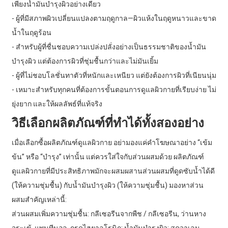
เพียงน้ำมันบำรุงผิวอย่างเดียว
- ผู้ที่มีสภาพผิวเปลี่ยนแปลงตามฤดูกาล—ผิวแห้งในฤดูหนาวและขาด
น้ำในฤดูร้อน
- สำหรับผู้ที่ชื่นชอบความเปล่งปลั่งอย่างเป็นธรรมชาติของน้ำมัน
บำรุงผิว แต่ต้องการผิวที่ชุ่มชื้นกว่าและไม่มันเยิ้ม
- ผู้ที่ไม่ชอบโลชั่นทาตัวที่หนักและเหนียว แต่ยังต้องการผิวที่เนียนนุ่ม
- เหมาะสำหรับทุกคนที่ต้องการขั้นตอนการดูแลผิวกายที่เรียบง่าย ไม่
ยุ่งยาก และให้ผลลัพธ์ที่แท้จริง
วิธีเลือกผลิตภัณฑ์ที่ทำได้ทั้งสองอย่าง
เมื่อเลือกซื้อผลิตภัณฑ์ดูแลผิวกาย อย่ามองแค่คำโฆษณาอย่าง “เข้ม
ข้น” หรือ “บำรุง” เท่านั้น แต่ควรใส่ใจกับส่วนผสมด้วย ผลิตภัณฑ์
ดูแลผิวกายที่มีประสิทธิภาพมักจะผสมผสานส่วนผสมที่ดูดซับน้ำได้ดี
(ให้ความชุ่มชื้น) กับน้ำมันบำรุงผิว (ให้ความชุ่มชื้น) มองหาส่วน
ผสมสำคัญเหล่านี้:
ส่วนผสมเพิ่มความชุ่มชื้น: กลีเซอรีนจากพืช / กลีเซอรีน, ว่านหาง