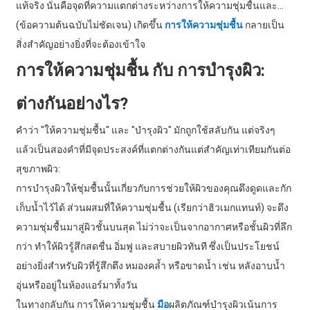
แท้จริง นั่นคือจุดที่ความแตกต่างระหว่างการให้ความชุ่มชื้นและ...
(ข้อความต้นฉบับไม่ชัดเจน) เกิดขึ้น
การให้ความชุ่มชื้น
กลายเป็น
สิ่งสำคัญอย่างยิ่งที่จะต้องเข้าใจ
การให้ความชุ่มชื้น กับ การบำรุงผิว:
ต่างกันอย่างไร?
คำว่า "ให้ความชุ่มชื้น" และ "บำรุงผิว" มักถูกใช้สลับกัน แต่จริงๆ
แล้วเป็นสองคำที่มีจุดประสงค์ที่แตกต่างกันแต่สำคัญเท่าเทียมกันต่อ
สุขภาพผิว:
การบำรุงผิวให้ชุ่มชื้นนั้นเกี่ยวกับการช่วยให้ผิวของคุณดึงดูดและกัก
เก็บน้ำไว้ได้ ส่วนผสมที่ให้ความชุ่มชื้น (เรียกว่าฮิวเมกแทนท์) จะดึง
ความชุ่มชื้นมาสู่ผิวชั้นบนสุด ไม่ว่าจะเป็นจากอากาศหรือชั้นผิวที่ลึก
กว่า ทำให้ผิวรู้สึกสดชื่น อิ่มฟู และสบายผิวทันที ซึ่งเป็นประโยชน์
อย่างยิ่งสำหรับผิวที่รู้สึกตึง หมองคล้ำ หรือขาดน้ำ เช่น หลังอาบน้ำ
อุ่นหรืออยู่ในห้องแอร์มาทั้งวัน
ในทางกลับกัน การให้ความชุ่มชื้น
มือ
ผลิตภัณฑ์บำรุงผิวเน้นการ