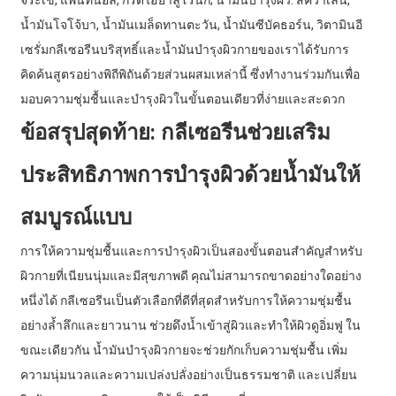
จระเข้, แพนทีนอล, กรดไฮยาลูโรนิก; น้ำมันบำรุงผิว: สควาเลน,
น้ำมันโจโจ้บา, น้ำมันเมล็ดทานตะวัน, น้ำมันซีบัคธอร์น, วิตามินอี
เซรั่มกลีเซอรีนบริสุทธิ์และน้ำมันบำรุงผิวกายของเราได้รับการ
คิดค้นสูตรอย่างพิถีพิถันด้วยส่วนผสมเหล่านี้ ซึ่งทำงานร่วมกันเพื่อ
มอบความชุ่มชื้นและบำรุงผิวในขั้นตอนเดียวที่ง่ายและสะดวก
ข้อสรุปสุดท้าย: กลีเซอรีนช่วยเสริม
ประสิทธิภาพการบำรุงผิวด้วยน้ำมันให้
สมบูรณ์แบบ
การให้ความชุ่มชื้นและการบำรุงผิวเป็นสองขั้นตอนสำคัญสำหรับ
ผิวกายที่เนียนนุ่มและมีสุขภาพดี คุณไม่สามารถขาดอย่างใดอย่าง
หนึ่งได้ กลีเซอรีนเป็นตัวเลือกที่ดีที่สุดสำหรับการให้ความชุ่มชื้น
อย่างล้ำลึกและยาวนาน ช่วยดึงน้ำเข้าสู่ผิวและทำให้ผิวดูอิ่มฟู ใน
ขณะเดียวกัน น้ำมันบำรุงผิวกายจะช่วยกักเก็บความชุ่มชื้น เพิ่ม
ความนุ่มนวลและความเปล่งปลั่งอย่างเป็นธรรมชาติ และเปลี่ยน