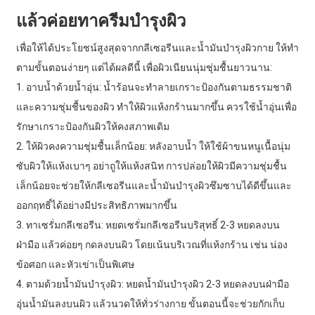
แล้วค่อยทาครีมบำรุงผิว
เพื่อให้ได้ประโยชน์สูงสุดจากกลีเซอรีนและน้ำมันบำรุงผิวกาย ให้ทำ
ตามขั้นตอนง่ายๆ แต่ได้ผลดีนี้ เพื่อผิวเนียนนุ่มชุ่มชื้นยาวนาน:
1. อาบน้ำด้วยน้ำอุ่น: น้ำร้อนจะทำลายเกราะป้องกันตามธรรมชาติ
และความชุ่มชื้นของผิว ทำให้ผิวแห้งกร้านมากขึ้น ควรใช้น้ำอุ่นเพื่อ
รักษาเกราะป้องกันผิวให้คงสภาพเดิม
2. ให้ผิวคงความชุ่มชื้นเล็กน้อย: หลังอาบน้ำ ให้ใช้ผ้าขนหนูเนื้อนุ่ม
ซับผิวให้แห้งเบาๆ อย่าถูให้แห้งสนิท การปล่อยให้ผิวมีความชุ่มชื้น
เล็กน้อยจะช่วยให้กลีเซอรีนและน้ำมันบำรุงผิวซึมซาบได้ดีขึ้นและ
ออกฤทธิ์ได้อย่างมีประสิทธิภาพมากขึ้น
3. ทาเซรั่มกลีเซอรีน: หยดเซรั่มกลีเซอรีนบริสุทธิ์ 2-3 หยดลงบน
ฝ่ามือ แล้วค่อยๆ กดลงบนผิว โดยเน้นบริเวณที่แห้งกร้าน เช่น น่อง
ข้อศอก และหัวเข่าเป็นพิเศษ
4. ตามด้วยน้ำมันบำรุงผิว: หยดน้ำมันบำรุงผิว 2-3 หยดลงบนฝ่ามือ
อุ่นน้ำมันลงบนผิว แล้วนวดให้ทั่วร่างกาย ขั้นตอนนี้จะช่วยกักเก็บ