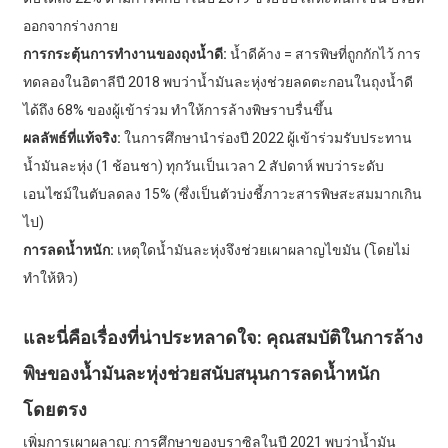
ออกจากร่างกาย
การกระตุ้นการทำงานของถุงน้ำดี:
น้ำดีค้าง = สารพิษที่ถูกกักไว้ การ
ทดลองในอิตาลีปี 2018 พบว่าน้ำมันละหุ่งช่วยลดตะกอนในถุงน้ำดี
ได้ถึง 68% ของผู้เข้าร่วม ทำให้การล้างพิษราบรื่นขึ้น
ผลลัพธ์ที่แท้จริง:
ในการศึกษานำร่องปี 2022 ผู้เข้าร่วมรับประทาน
น้ำมันละหุ่ง (1 ช้อนชา) ทุกวันเป็นเวลา 2 สัปดาห์ พบว่าระดับ
เอนไซม์ในตับลดลง 15% (ซึ่งเป็นตัวบ่งชี้ภาวะสารพิษสะสมมากเกิน
ไป)
การลดน้ำหนัก:
เหตุใดน้ำมันละหุ่งจึงช่วยเผาผลาญไขมัน (โดยไม่
ทำให้หิว)
และนี่คือเรื่องที่น่าประหลาดใจ: คุณสมบัติในการล้าง
พิษของน้ำมันละหุ่งช่วยสนับสนุนการลดน้ำหนัก
โดยตรง
เพิ่มการเผาผลาญ: การศึกษาของบราซิลในปี 2021 พบว่าน้ำมัน