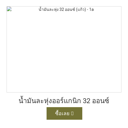
น้ำมันละหุ่งออร์แกนิก 32 ออนซ์
ซื้อเลย