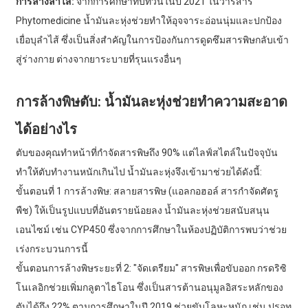
การล้างลำไส้:
จากการศึกษาทบทวนในปี 2021 ในวารสาร
Phytomedicine น้ำมันละหุ่งช่วยทำให้อุจจาระอ่อนนุ่มและปกป้อง
เยื่อบุลำไส้ ซึ่งเป็นสิ่งสำคัญในการป้องกันการดูดซึมสารพิษกลับเข้า
สู่ร่างกาย ต่างจากยาระบายที่รุนแรงอื่นๆ
การล้างพิษตับ: น้ำมันละหุ่งช่วยทำความสะอาด
ได้อย่างไร
ตับของคุณทำหน้าที่กำจัดสารพิษถึง 90% แต่ไลฟ์สไตล์ในปัจจุบัน
ทำให้ตับทำงานหนักเกินไป น้ำมันละหุ่งจึงเข้ามาช่วยได้ดังนี้:
ขั้นตอนที่ 1 การล้างพิษ: สลายสารพิษ (แอลกอฮอล์ สารกำจัดศัตรู
พืช) ให้เป็นรูปแบบที่อันตรายน้อยลง น้ำมันละหุ่งช่วยสนับสนุน
เอนไซม์ เช่น CYP450 ซึ่งจากการศึกษาในห้องปฏิบัติการพบว่าช่วย
เร่งกระบวนการนี้
ขั้นตอนการล้างพิษระยะที่ 2: "จัดเตรียม" สารพิษเพื่อขับออก กรดริซิ
โนเลอิกช่วยเพิ่มกลูตาไธโอน ซึ่งเป็นสารต้านอนุมูลอิสระหลักของ
ตับได้ถึง 22% ตามการศึกษาในปี 2019 ช่วยขับโลหะหนัก เช่น ปรอท