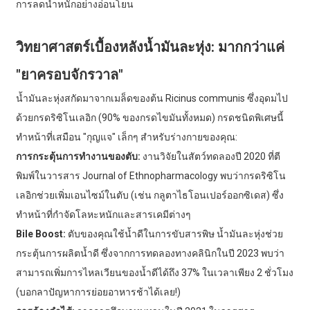
การลดน้ำหนักอย่างอ่อนโยน
วิทยาศาสตร์เบื้องหลังน้ำมันละหุ่ง: มากกว่าแค่
"ยาครอบจักรวาล"
น้ำมันละหุ่งสกัดมาจากเมล็ดของต้น Ricinus communis ซึ่งอุดมไป
ด้วยกรดริซิโนเลอิก (90% ของกรดไขมันทั้งหมด) กรดชนิดพิเศษนี้
ทำหน้าที่เสมือน "กุญแจ" เล็กๆ สำหรับร่างกายของคุณ:
การกระตุ้นการทำงานของตับ:
งานวิจัยในสัตว์ทดลองปี 2020 ที่ตี
พิมพ์ในวารสาร Journal of Ethnopharmacology พบว่ากรดริซิโน
เลอิกช่วยเพิ่มเอนไซม์ในตับ (เช่น กลูตาไธโอนเปอร์ออกซิเดส) ซึ่ง
ทำหน้าที่กำจัดโลหะหนักและสารเคมีต่างๆ
Bile Boost:
ตับของคุณใช้น้ำดีในการขับสารพิษ น้ำมันละหุ่งช่วย
กระตุ้นการผลิตน้ำดี ซึ่งจากการทดลองทางคลินิกในปี 2023 พบว่า
สามารถเพิ่มการไหลเวียนของน้ำดีได้ถึง 37% ในเวลาเพียง 2 ชั่วโมง
(บอกลาปัญหาการย่อยอาหารช้าได้เลย!)