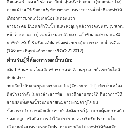
ดื่มตอนเช้า: ผสม 1 ช้อนชา กับน้ำอุ่นหรือน้ำมะนาว (ขณะท้องว่าง)
หากแพ้ง่าย ให้เริ่มจาก ½ ช้อนชาก่อน เพราะการหลั่งน้ำดีอาจทำให้
เกิดอาการปวดเกร็งเล็กน้อยในตอนแรก
การประคบเย็น: แช่ผ้าในน้ำมันละหุ่งอุ่นๆ แล้ววางลงบนตับ (บริเวณ
หน้าท้องด้านขวา) คลุมด้วยพลาสติกแรป แล้วพักผ่อนประมาณ 30
นาที ทำเช่นนี้ 3 ครั้งต่อสัปดาห์ จะช่วยกระตุ้นการระบายน้ำเหลือง
(ได้รับการพิสูจน์แล้วจากการวิจัยในปี 2017)
สำหรับผู้ที่ต้องการลดน้ำหนัก:
เติม 1 ช้อนชาลงในสลัดหรือซุป รสชาติอ่อนๆ คล้ายถั่วเข้ากันได้ดี
กับผักต่างๆ
ผสมกับน้ำส้มสายชูหมักจากแอปเปิล (อัตราส่วน 1:1) เพื่อเป็นเครื่อง
ดื่มบำรุงกำลังในการล้างสารพิษ – การศึกษาแสดงให้เห็นว่าการใช้
ส่วนผสมทั้งสองนี้ร่วมกันช่วยเพิ่มการเผาผลาญไขมัน
ข้อควรระวัง: ควรหลีกเลี่ยงหากกำลังตั้งครรภ์ (อาจกระตุ้นการหดตัว
ของมดลูก) หรือมีอาการลำไส้แปรปรวน ควรเริ่มรับประทานใน
ปริมาณน้อย เพราะหากรับประทานมากเกินไปอาจทำให้ท้องเสีย