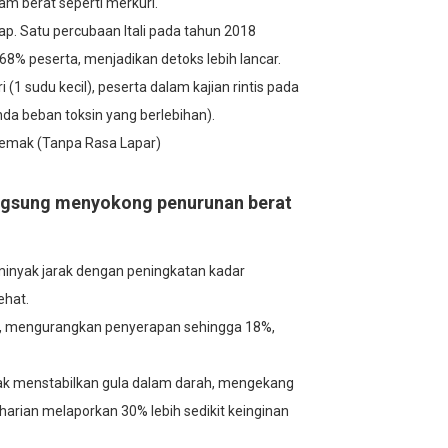
 berat seperti merkuri.
p. Satu percubaan Itali pada tahun 2018
 peserta, menjadikan detoks lebih lancar.
(1 sudu kecil), peserta dalam kajian rintis pada
a beban toksin yang berlebihan).
mak (Tanpa Rasa Lapar)
langsung menyokong penurunan berat
minyak jarak dengan peningkatan kadar
ehat.
us, mengurangkan penyerapan sehingga 18%,
ak menstabilkan gula dalam darah, mengekang
harian melaporkan 30% lebih sedikit keinginan