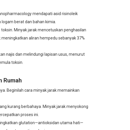
hnopharmacology mendapati asid risinoleik
n logam berat dan bahan kimia.
ksin. Minyak jarak mencetuskan penghasilan
uk meningkatkan aliran hempedu sebanyak 37%
an najis dan melindungi lapisan usus, menurut
mula toksin.
an Rumah
a. Beginilah cara minyak jarak memainkan
 yang kurang berbahaya. Minyak jarak menyokong
cepatkan proses ini.
ingkatkan glutation—antioksidan utama hati—