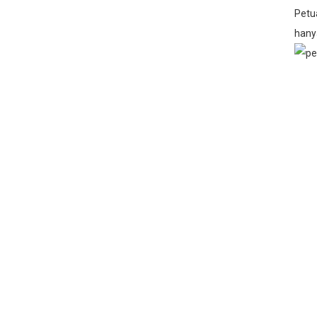
Petua
hany