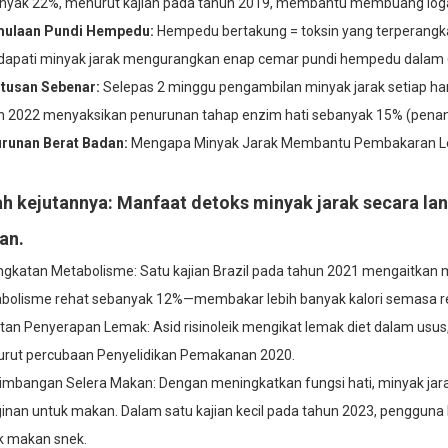
nyak 22%, menurut kajian pada tahun 2019, membantu membuang logam
ulaan Pundi Hempedu:
Hempedu bertakung = toksin yang terperangka
apati minyak jarak mengurangkan enap cemar pundi hempedu dalam 68%
tusan Sebenar:
Selepas 2 minggu pengambilan minyak jarak setiap hari 
n 2022 menyaksikan penurunan tahap enzim hati sebanyak 15% (penand
runan Berat Badan:
Mengapa Minyak Jarak Membantu Pembakaran Le
lah kejutannya: Manfaat detoks minyak jarak secara 
an.
ngkatan Metabolisme: Satu kajian Brazil pada tahun 2021 mengaitkan 
bolisme rehat sebanyak 12%—membakar lebih banyak kalori semasa r
tan Penyerapan Lemak: Asid risinoleik mengikat lemak diet dalam us
rut percubaan Penyelidikan Pemakanan 2020.
imbangan Selera Makan: Dengan meningkatkan fungsi hati, minyak jar
ginan untuk makan. Dalam satu kajian kecil pada tahun 2023, pengguna 
k makan snek.