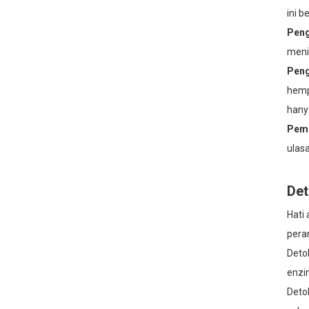
ini b
Memberus Kering +
Minyak Kelapa Fraksinasi:
Peng
Rutin Badan 2 Langkah
meni
untuk Kulit Lebih Licin dan
Lembut
Peng
Slugging Badan Kulit
hemp
Sensitif: Urutan Lapisan
Lembut dengan Air Mawar
hany
+ Minyak Jojoba
Pemb
Minyak Biji Anggur untuk
Kulit Musim Sejuk: Cara
ulas
Lembut dan Ringan untuk
Mengatasi Ketegangan
dan Pengelupasan
Det
Hati
pera
Deto
enzi
Deto