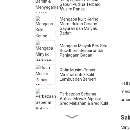
Sabun Pudina Terbaik
Musim Panas
Mengapa Kulit Kering
Memerlukan Gliserin
Sayuran dan Minyak
Badan
Mengapa Minyak Beri Sea
Buckthorn Sesuai untuk
Penjagaan Badan
Rutin Musim Panas
Minimal untuk Kulit
Lembut dan Berseri
Hati
maka
Perbezaan Sebenar
Antara Minyak Alpukat
umbi
Gred Makanan & Gred Kulit
Sai
Cara Mengenal Pasti Air
Mawar Tulen (Jenama
Minya
Tidak Mahu Anda Tahu Ini)