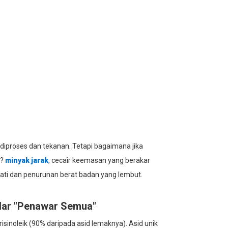
diproses dan tekanan. Tetapi bagaimana jika
k?
minyak jarak
, cecair keemasan yang berakar
ati dan penurunan berat badan yang lembut.
adar "Penawar Semua"
isinoleik (90% daripada asid lemaknya). Asid unik