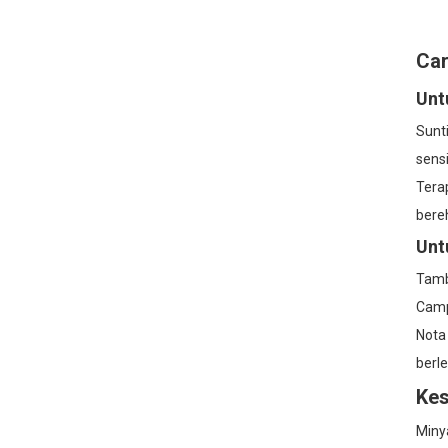
Car
Unt
Sunti
sens
Tera
bereh
Unt
Tamb
Camp
Nota
berle
Kes
Miny