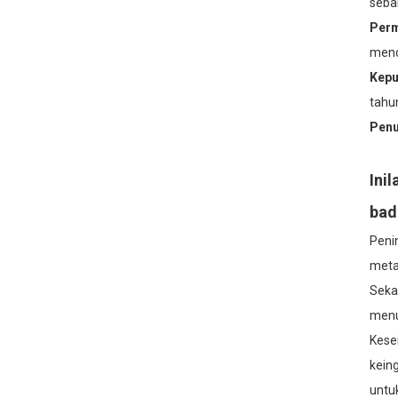
seba
Perm
mend
Kepu
tahu
Penu
Ini
bad
Peni
meta
Seka
menu
Kese
kein
untu