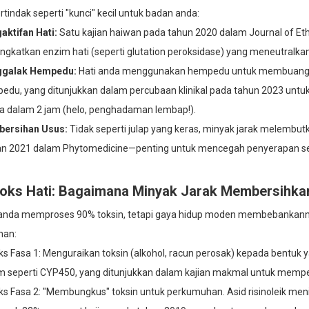
ertindak seperti "kunci" kecil untuk badan anda:
aktifan Hati:
Satu kajian haiwan pada tahun 2020 dalam Journal of Et
ngkatkan enzim hati (seperti glutation peroksidase) yang meneutralka
galak Hempedu:
Hati anda menggunakan hempedu untuk membuang to
edu, yang ditunjukkan dalam percubaan klinikal pada tahun 2023 unt
a dalam 2 jam (helo, penghadaman lembap!).
ersihan Usus:
Tidak seperti julap yang keras, minyak jarak melembutk
an 2021 dalam Phytomedicine—penting untuk mencegah penyerapan se
oks Hati: Bagaimana Minyak Jarak Membersihk
 anda memproses 90% toksin, tetapi gaya hidup moden membebankanny
nan:
ks Fasa 1: Menguraikan toksin (alkohol, racun perosak) kepada bentuk
m seperti CYP450, yang ditunjukkan dalam kajian makmal untuk memper
ks Fasa 2: "Membungkus" toksin untuk perkumuhan. Asid risinoleik men