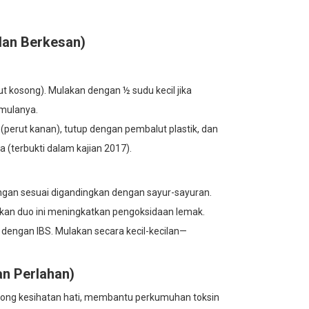
dan Berkesan)
t kosong). Mulakan dengan ½ sudu kecil jika
mulanya.
(perut kanan), tutup dengan pembalut plastik, dan
a (terbukti dalam kajian 2017).
ngan sesuai digandingkan dengan sayur-sayuran.
kkan duo ini meningkatkan pengoksidaan lemak.
 dengan IBS. Mulakan secara kecil-kecilan—
n Perlahan)
okong kesihatan hati, membantu perkumuhan toksin