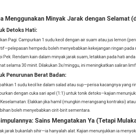
a Menggunakan Minyak Jarak dengan Selamat (
uk Detoks Hati:
kan Pagi: Campurkan 1 sudu kecil dengan air suam atau jus lemon (peru
itif—pelepasan hempedu boleh menyebabkan kekejangan ringan pada 
pi Pek: Rendam kain dalam minyak jarak suam, letakkan pada hati anda 
at selama 30 minit. Dilakukan 3x/minggu, ini meningkatkan saliran limf
uk Penurunan Berat Badan:
ahkan 1 sudu kecil ke dalam salad atau sup—perisa kacangnya yang ri
urkan dengan cuka sari apel (1:1) untuk tonik detoks—kajian menunju
 Keselamatan: Elakkan jika hamil (mungkin merangsang kontraksi) atau
bihan boleh menyebabkan cirit-birit sementara.
impulannya: Sains Mengatakan Ya (Tetapi Mulaka
ak jarak bukanlah sihir—ia hanyalah alat. Kajian menunjukkan ia meny