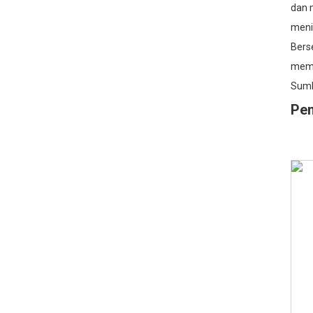
dan 
meni
Bers
memb
Sumbe
Pe