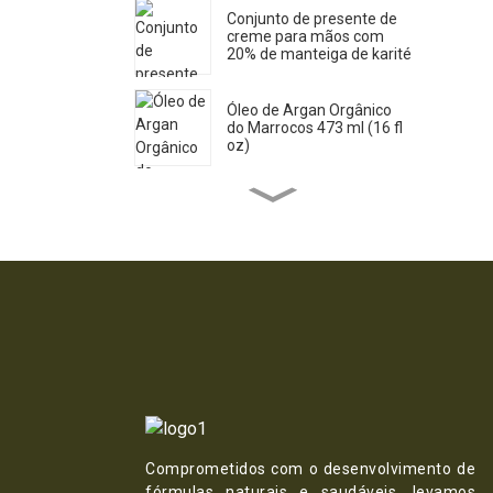
Conjunto de presente de
creme para mãos com
20% de manteiga de karité
Óleo de Argan Orgânico
do Marrocos 473 ml (16 fl
oz)
Sabonete Líquido Puro de
Castela 33,8 Fl OZ *2
Óleo de Rícino Orgânico
473 ml
Óleo de Jojoba Orgânico
946 ml (32 fl oz)
Comprometidos com o desenvolvimento de
Óleo de Jojoba Orgânico
fórmulas naturais e saudáveis, levamos