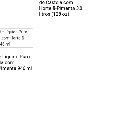
de Castela com
Hortelã-Pimenta 3,8
litros (128 oz)
 Líquido Puro
la com
Pimenta 946 ml