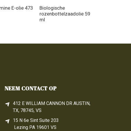
amine E-olie 473
Biologische
Biologisch ro
rozenbottelzaadolie 59
237 ml
ml
NEEM CONTACT OP
412 E WILLIAM CANNON DR AUSTIN,
TX, 78745, VS
15 N 6e 
Sint
 Suite 203
Lezing 
PA
 19601 VS