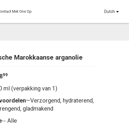
ontact Met Ons Op
Dutch
ische Marokkaanse arganolie
Loading...
Loading...
Loadi
Loadi
99
18
0 ml (verpakking van 1)
voordelen
—
Verzorgend, hydraterend,
brengend, gladmakend
e
-- Alle