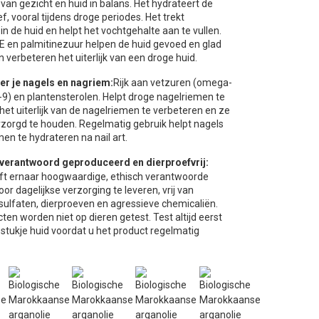
an gezicht en huid in balans. Het hydrateert de
ef, vooral tijdens droge periodes. Het trekt
in de huid en helpt het vochtgehalte aan te vullen.
 E en palmitinezuur helpen de huid gevoed en glad
 verbeteren het uiterlijk van een droge huid.
er je nagels en nagriem:
Rijk aan vetzuren (omega-
9) en plantensterolen. Helpt droge nagelriemen te
het uiterlijk van de nagelriemen te verbeteren en ze
rzorgd te houden. Regelmatig gebruik helpt nagels
en te hydrateren na nail art.
 verantwoord geproduceerd en dierproefvrij:
ft ernaar hoogwaardige, ethisch verantwoorde
or dagelijkse verzorging te leveren, vrij van
sulfaten, dierproeven en agressieve chemicaliën.
en worden niet op dieren getest. Test altijd eerst
 stukje huid voordat u het product regelmatig