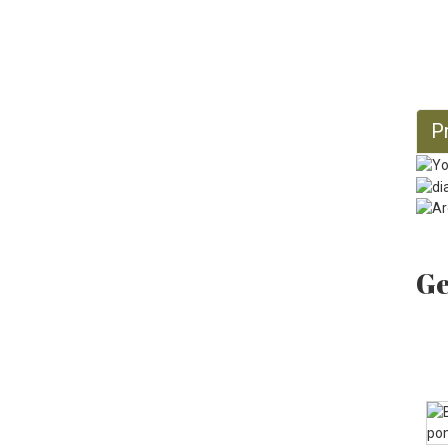
Biologische jojobaolie 128
fl oz
P
Ge