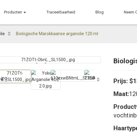
Producten
Traceerbaarheid
Blog
Neem C
lie
Biologische Marokkaanse arganolie 120 ml
Biolog
Loading...
Loading...
Prijs: $
Maat:
12
Product
vochtin
Haartyp