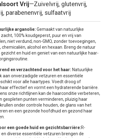
lsoort Vrij
—
Zuivelvrij, glutenvrij,
j, parabenenvrij, sulfaatvrij
urlijke arganolie:
Gemaakt van natuurlijke
 zacht, 100% koudgeperst, puur en vrij van
en, niet verdund, non-GMO, zonder toevoegingen,
, chemicaliën, alcohol en hexaan. Breng de natuur
, gezicht en huid en geniet van een natuurlijke haar-
orgingsroutine.
rend en verzachtend voor het haar:
Natuurlijke
ijk aan onverzadigde vetzuren en essentiële
schikt voor alle haartypes. Voedt droog of
haar effectief en vormt een hydraterende barrière.
ens onze richtlijnen kan de haarconditie verbeteren,
n gespleten punten verminderen, pluizig haar
krullen onder controle houden, de glans van het
eren en een gezonde hoofdhuid en gezond haar
en.
oor een goede huid en gezichtsbarrière:
R-
r en diverse essentiële vetzuren brengen de