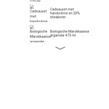
Cadeauset met
handcrème en 20%
sheaboter
Biologische Marokkaanse
arganolie 473 ml
Zuivere Castille vloeibare
zeep 33,8 fl oz *2
Biologische ricinusolie 473
ml
Biologische jojobaolie 946
ml