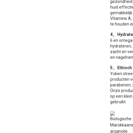
gezondheid v
huid effecti
gemakkelijk 
Vitamine A,
te houden en
、
4
Hydrate
6 en omega-
hydrateren, 
zacht en ve
en nagelriem
、
5
Ethisch
Yoken stree
producten vo
parabenen, 
Onze product
op een klein
gebruikt.