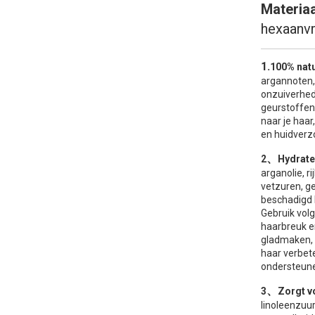
Materiaa
hexaanvri
1.
100% natu
argannoten,
onzuiverhed
geurstoffen
naar je haar
en huidverz
、
2
Hydrate
arganolie, r
vetzuren, ge
beschadigd 
Gebruik volg
haarbreuk e
gladmaken, 
haar verbet
ondersteun
、
3
Zorgt v
linoleenzuu