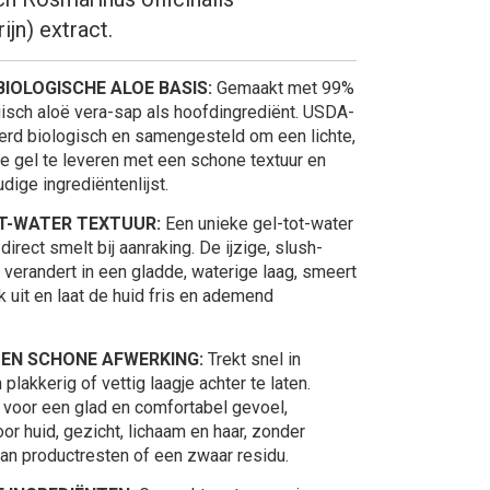
ijn) extract.
IOLOGISCHE ALOE BASIS:
Gemaakt met 99%
gisch aloë vera-sap als hoofdingrediënt. USDA-
erd biologisch en samengesteld om een ​​lichte,
ge gel te leveren met een schone textuur en
ige ingrediëntenlijst.
OT-WATER TEXTUUR:
Een unieke gel-tot-water
 direct smelt bij aanraking. De ijzige, slush-
 verandert in een gladde, waterige laag, smeert
 uit en laat de huid fris en ademend
E EN SCHONE AFWERKING:
Trekt snel in
plakkerig of vettig laagje achter te laten.
voor een glad en comfortabel gevoel,
or huid, gezicht, lichaam en haar, zonder
an productresten of een zwaar residu.