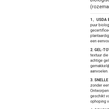
(rozemar
1、USDA B
puur biolo
gecertifice
plantaardi
een eenvoud
2. GEL-T
textuur die
achtige gel
gemakkelijk
aanvoelen.
3. SNELL
zonder een 
Ontworpen 
geschikt vo
ophoping v