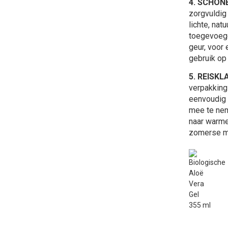
4. SCHON
zorgvuldig
lichte, nat
toegevoegd
geur, voor 
gebruik op
5. REISKL
verpakking
eenvoudig 
mee te nem
naar warme
zomerse m