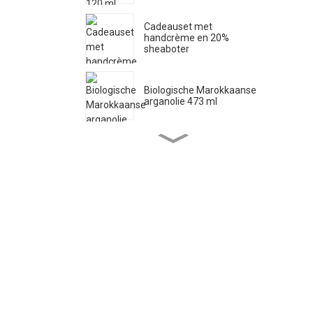
Cadeauset met
handcrème en 20%
sheaboter
Biologische Marokkaanse
arganolie 473 ml
Zuivere Castille vloeibare
zeep 33,8 fl oz *2
Biologische ricinusolie 473
ml
Biologische jojobaolie 946
ml