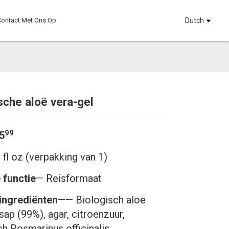
ontact Met Ons Op
Dutch
sche aloë vera-gel
Loading...
Loading...
Loadi
Loadi
99
5
 fl oz (verpakking van 1)
 functie
— Reisformaat
ingrediënten
—— Biologisch aloë
sap (99%), agar, citroenzuur,
ch Rosmarinus officinalis