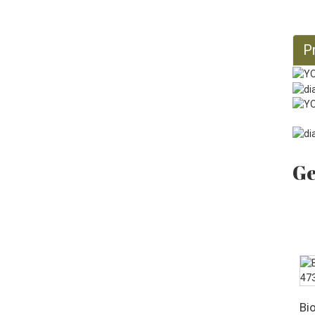
Biologische jojobaolie 128
fl oz
P
Ge
Bio