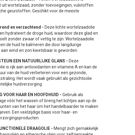
 uit wortelzaad, zonder toevoegingen, vulstoffen
sche geurstoffen. Geschikt voor de meeste
rend en verzachtend -
Deze lichte wortelzaadolie
n en hydrateert de droge huid, waardoor deze glad en
elt zonder zwaar of vettig te zijn. Wortelzaadolie
pen de huid te kalmeren die door langdurige
ng aan wind en zon kwetsbaar is geworden.
TEUN EEN NATUURLIJKE GLANS -
Deze
ie is rijk aan antioxidanten en vitamine A en kan de
tuur van de huid verbeteren voor een gezonde,
tstraling. Het wordt vaak gebruikt als gezichtsolie
telijke huidverzorging.
G VOOR HAAR EN HOOFDHUID -
Gebruik als
e vóór het wassen of breng het lichtjes aan op de
punten van het haar om het handelbaarder te maken
geven. Een veelzijdige basis voor haar- en
rzorgingsproducten.
UNCTIONELE DRAAGOLIE -
Mengt zich gemakkelijk
basisoliën en etherische oliën voor zelfgemaakte