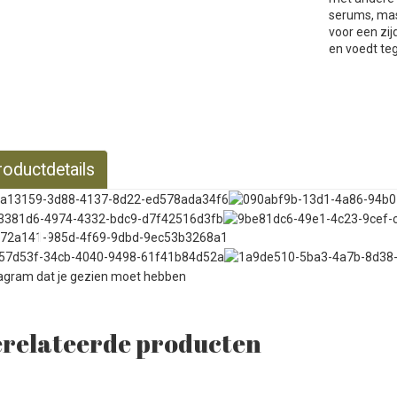
serums, mas
voor een zi
en voedt tege
roductdetails
relateerde producten