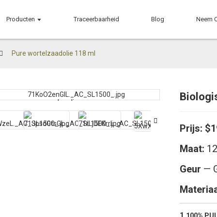
Producten
Traceerbaarheid
Blog
Neem C
Pure wortelzaadolie 118 ml
Biologi
Loading...
Loading...
Prijs:
$1
Maat:
12
Geur
—
Materia
1.
100% PUU