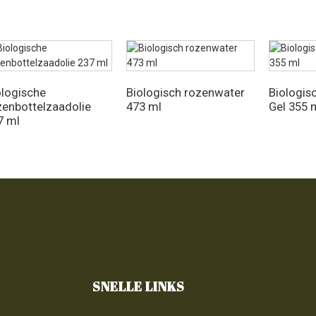
ologische
Biologisch rozenwater
Biologis
zenbottelzaadolie
473 ml
Gel 355 
7 ml
SNELLE LINKS