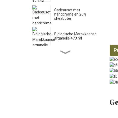
Cadeauset met
handcrème en 20%
sheaboter
Biologische Marokkaanse
arganolie 473 ml
P
Zuivere Castille vloeibare
zeep 33,8 fl oz *2
Biologische ricinusolie 473
ml
Ge
Biologische jojobaolie 946
ml