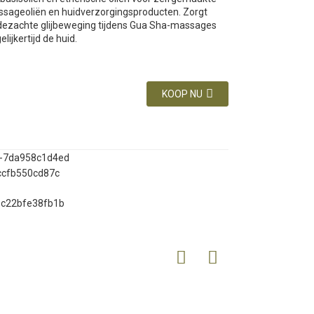
sageoliën en huidverzorgingsproducten. Zorgt
jdezachte glijbeweging tijdens Gua Sha-massages
lijkertijd de huid.
KOOP NU