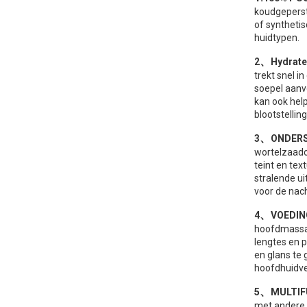
koudgeperst
of syntheti
huidtypen.
、
2
Hydrate
trekt snel i
soepel aanvo
kan ook hel
blootstelli
、
3
ONDERS
wortelzaadol
teint en tex
stralende ui
voor de nach
、
4
VOEDIN
hoofdmassag
lengtes en 
en glans te 
hoofdhuidve
、
5
MULTIF
met andere 