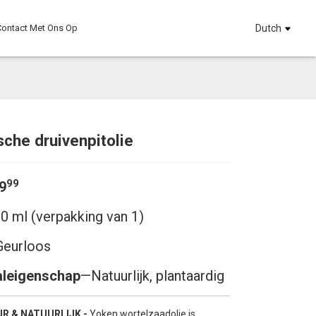
ontact Met Ons Op
Dutch
sche druivenpitolie
Loading...
Loading...
Loading.
Loading.
99
9
0 ml (verpakking van 1)
Geurloos
aleigenschap
—
Natuurlijk, plantaardig
R & NATUURLIJK -
Yoken wortelzaadolie is