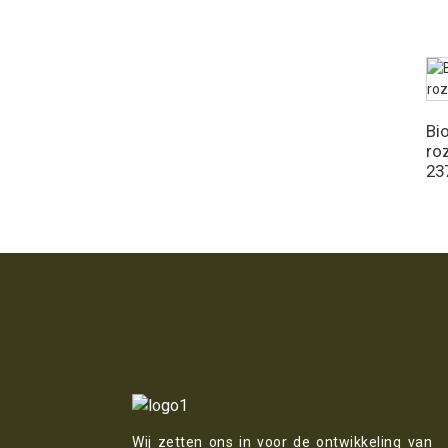
Biologische jojobaolie 128
fl oz
Bi
ro
23
Wij zetten ons in voor de ontwikkeling van