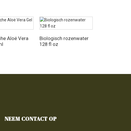
che Aloë Vera
Biologisch rozenwater
Pure vitamine 
ml
128 fl oz
ml
NEEM CONTACT OP