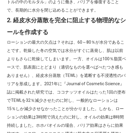
トルの中のモルタル」のように働き、バリアを修復すること
で、長期的に水分を閉じ込めることができます。
2. 経皮水分蒸散を完全に阻止する物理的なシ
ールを作成する
ローションの最大の欠点は？それは、60～80％が水分であるこ
とです。乾燥した冬の空気では水分がすぐに蒸発し、肌は以前
よりもさらに乾燥してしまいます。一方、オイルは100％脂質ベ
ースで、肌表面にとどまり（適切なものを選べばべたつき感も
ありません）、経皮水分蒸散（TEWL）を遮断する不浸透性のバ
リアを形成します。2021年に『Journal of Cosmetic Sc​​ience』
誌に掲載された研究では、ココナッツオイルはたった1回の塗布
でTEWLを32％減少させたのに対し、一般的なローションは
15％しか減少させなかったことが分かりました。しかも、ロー
ションの効果は3時間で消えたのに対し、オイルの効果は8時間
持続しました。ホホバオイルの場合、バリア効果はさらに効果