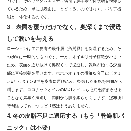
的です。そのワックスエステル構造は肌本来の保護層を模倣し
ているため、単に肌表面に「とどまる」のではなく、バリア機
能と一体化するのです。
3．表面を覆うだけでなく、奥深くまで浸透
して潤いを与える
ローションは主に皮膚の最外層（角質層）を保湿するため、そ
の効果は一時的なものです。一方、オイルは分子構造が小さい
ため、表面を通り抜けて奥深くまで浸透し、乾燥が始まる深層
部に直接栄養を届けます。ホホバオイルの微細な分子はビタミ
ンEとビタミンB群を皮膚に運び込み、乾燥した細胞を内側から
潤します。ココナッツオイルのMCTオイルも毛穴を詰まらせる
ことなく素早く浸透し、内側から肌を柔らかくします。塗布後1
時間経っても、つっぱり感はもうありません。
4. 冬の皮脂不足に適応する（もう「乾燥肌パ
ニック」は不要）