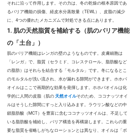
それに沿って作用します。その力は、冬の乾燥の根本原因であ
るバリア機能の損傷、経皮水分蒸散量（TEWL）、皮脂の減少
に、4つの優れたメカニズムで対処できる点にあります。
1. 肌の天然脂質を補給する（肌のバリア機能
の「土台」）
肌のバリア機能はレンガの壁のようなものです。皮膚細胞は
「レンガ」で、脂質（セラミド、コレステロール、脂肪酸など
の脂肪）はそれらを結合する「モルタル」です。冬になるとこ
のモルタルが洗い流され、水が漏れる隙間ができます。ホホバ
オイルはここで画期的な効果を発揮します。ホホバオイルは化
学的に人間の皮脂（肌の
天然オイル
そのため、ココナッツオイ
ルはそうした隙間にすっと入り込みます。ラウリン酸などの中
鎖脂肪酸（MCT）を豊富に含むココナッツオイルは、不足して
いる脂肪酸を補給し、バリア構造を再構築します。これらの重
要な脂質を省略しがちなローションとは異なり、オイルは「ボ