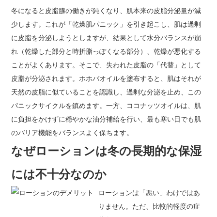
冬になると皮脂腺の働きが鈍くなり、肌本来の皮脂分泌量が減
少します。これが「乾燥肌パニック」を引き起こし、肌は過剰
に皮脂を分泌しようとしますが、結果として水分バランスが崩
れ（乾燥した部分と時折脂っぽくなる部分）、乾燥が悪化する
ことがよくあります。そこで、失われた皮脂の「代替」として
皮脂が分泌されます。ホホバオイルを塗布すると、肌はそれが
天然の皮脂に似ていることを認識し、過剰な分泌を止め、この
パニックサイクルを鎮めます。一方、ココナッツオイルは、肌
に負担をかけずに穏やかな油分補給を行い、最も寒い日でも肌
のバリア機能をバランスよく保ちます。
なぜローションは冬の長期的な保湿
には不十分なのか
ローションは「悪い」わけではあ
りません。ただ、比較的軽度の症