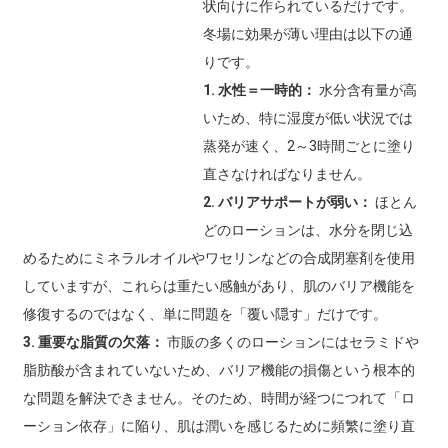
状向けに作られているだけです。
冬場に効果が薄い理由は以下の通
りです。
1. 水性＝一時的：
水分含有量が高
いため、特に湿度が低い状況では
蒸発が速く、2～3時間ごとに塗り
直さなければなりません。
2. バリアサポートが弱い：
ほとん
どのローションは、水分を閉じ込
めるためにミネラルオイルやワセリンなどの合成閉塞剤を使用
していますが、これらは重たい感触があり、肌のバリア機能を
修復するのではなく、単に問題を「覆い隠す」だけです。
3. 重要な脂質の欠落：
市販の多くのローションにはセラミドや
脂肪酸が含まれていないため、バリア機能の損傷という根本的
な問題を解決できません。そのため、時間が経つにつれて「ロ
ーション依存」に陥り、肌は潤いを感じるために頻繁に塗り直