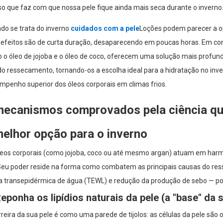
so que faz com que nossa pele fique ainda mais seca durante o inverno
do se trata do inverno
cuidados com a pele
Loções podem parecer a op
efeitos são de curta duração, desaparecendo em poucas horas. Em contr
 o óleo de jojoba e o óleo de coco, oferecem uma solução mais profund
do ressecamento, tornando-os a escolha ideal para a hidratação no inve
mpenho superior dos óleos corporais em climas frios.
mecanismos comprovados pela ciência qu
melhor opção para o inverno
leos corporais (como jojoba, coco ou até mesmo argan) atuam em harmon
 Seu poder reside na forma como combatem as principais causas do res
a transepidérmica de água (TEWL) e redução da produção de sebo — po
Reponha os lipídios naturais da pele (a "base" da 
reira da sua pele é como uma parede de tijolos: as células da pele são o