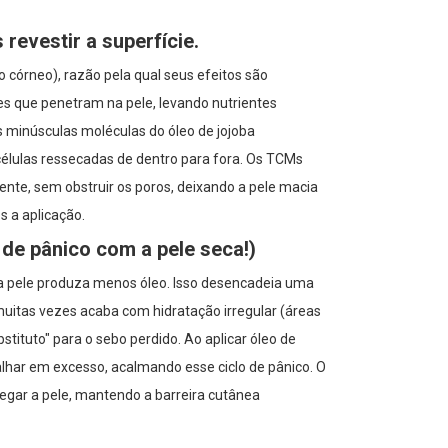
revestir a superfície.
 córneo), razão pela qual seus efeitos são
es que penetram na pele, levando nutrientes
minúsculas moléculas do óleo de jojoba
células ressecadas de dentro para fora. Os TCMs
nte, sem obstruir os poros, deixando a pele macia
 a aplicação.
de pânico com a pele seca!)
a pele produza menos óleo. Isso desencadeia uma
uitas vezes acaba com hidratação irregular (áreas
ituto" para o sebo perdido. Ao aplicar óleo de
alhar em excesso, acalmando esse ciclo de pânico. O
egar a pele, mantendo a barreira cutânea