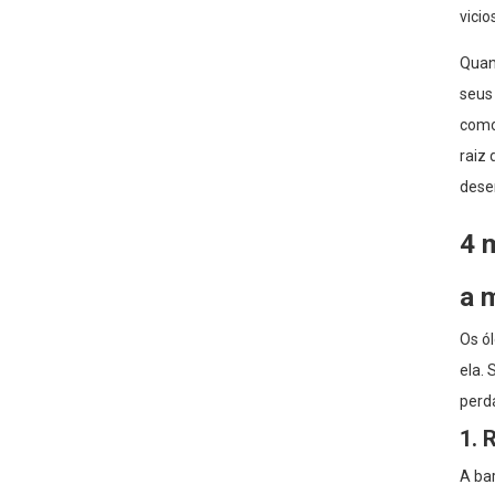
vicio
Escovação a seco + óleo
de coco fracionado: uma
Quan
rotina corporal em 2
passos para uma pele
seus 
mais macia e suave.
como
Hidratação corporal para
peles sensíveis: uma
raiz 
suave aplicação em
camadas com água de
dese
rosas e óleo de jojoba.
Óleo de semente de uva
para a pele no inverno:
4 
uma maneira suave e leve
de combater a sensação
de pele repuxada e a
a 
descamação.
Os ó
ela.
perd
1. 
A bar