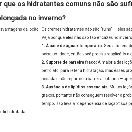
r que os hidratantes comuns não são suf
olongada no inverno?
Os cremes hidratantes não são "ruins" — eles s
Veja por que eles não são tão eficazes no invern
1. À base de água = temporário:
Seu alto teor 
baixa umidade, então você precisa reaplicá-lo a 
2. Suporte de barreira fraco:
A maioria das loçõ
petrolato, para reter a hidratação, mas esses 
pesada e não reparam a barreira cutânea — ape
3. Ausência de lipídios essenciais:
Muitas loçõ
graxos, portanto não conseguem resolver o probl
tempo, isso leva à "dependência de loção": sua 
ntir hidratada.