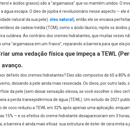
sterol e ácidos graxos) são a "argamassa" que os mantém unidos. O in
 a água escapa. O óleo de jojoba é revolucionário nesse aspecto — ele
idade natural da sua pele).
óleo natural
), então ele se encaixa perfeit
icerídeos de cadeia média (TCM), como o ácido láurico, repõe os ácidos
ira cutânea. Ao contrário dos cremes hidratantes, que muitas vezes não
 uma "argamassa em um frasco", reparando a barreira para que ela poss
Criar uma vedação física que impeça a TEWL (Pe
 avanço.
ior defeito dos cremes hidratantes? Eles são compostos de 60 a 80% d
verno, deixando a pele ainda mais ressecada. Os óleos, por outro lado,
rfície da pele (sem deixar sensação oleosa, se você escolher o óleo c
ueia a perda transepidérmica de água (TEWL). Um estudo de 2021 publi
eo de coco reduziu a TEWL em 32% após apenas uma aplicação, enquan
as 15% — e os efeitos do creme hidratante desapareceram em 3 horas, c
a, a barreira é ainda mais eficaz: sua estrutura de éster de cera imita 