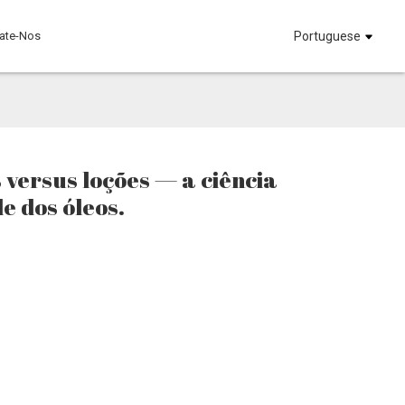
ate-Nos
Portuguese
 versus loções — a ciência
e dos óleos.