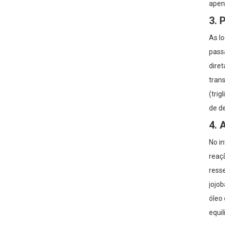
apena
3. 
As lo
pass
dire
trans
(tri
de d
4. 
No i
reaç
resse
jojo
óleo
equil