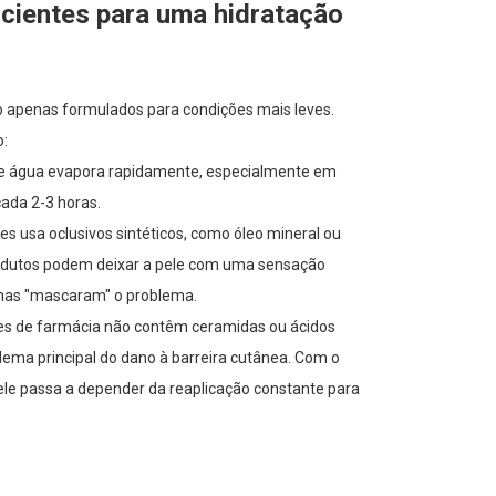
icientes para uma hidratação
ão apenas formulados para condições mais leves.
o:
de água evapora rapidamente, especialmente em
cada 2-3 horas.
es usa oclusivos sintéticos, como óleo mineral ou
produtos podem deixar a pele com uma sensação
nas "mascaram" o problema.
es de farmácia não contêm ceramidas ou ácidos
ema principal do dano à barreira cutânea. Com o
pele passa a depender da reaplicação constante para