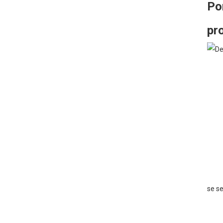
Po
pr
se se