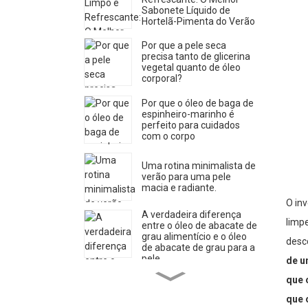
Sabonete Líquido de
Hortelã-Pimenta do Verão
Por que a pele seca
precisa tanto de glicerina
vegetal quanto de óleo
corporal?
Por que o óleo de baga de
espinheiro-marinho é
perfeito para cuidados
com o corpo
Uma rotina minimalista de
verão para uma pele
macia e radiante.
O in
A verdadeira diferença
limp
entre o óleo de abacate de
grau alimentício e o óleo
desco
de abacate de grau para a
pele.
de u
Como identificar água de
que 
rosas genuína (as marcas
não querem que você
que 
saiba disso)