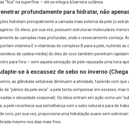
s "fica" na superfície — ele se integra à barreira cutânea.
Penetrar profundamente para hidratar, não apenas 
ções hidratam principalmente a camada mais externa da pele (o estrato
ageiros. Os óleos, por sua vez, possuem estruturas moleculares menor
tamente às camadas mais profundas, onde o ressecamento começa. As 
portam vitamina E e vitaminas do complexo B para a pele, nutrindo as 
glicerídeos de cadeia média) do óleo de coco também penetram rapidame
entro para fora — sem aquela sensação de pele repuxada uma hora após
Adapte-se à escassez de sebo no inverno (Chega 
nverno, as glândulas sebáceas diminuem a atividade, fazendo com que 
ão de "pânico da pele seca": a pele tenta compensar em excesso, mas m
cadas e oleosidade ocasional). Os óleos entram em ação como um "subst
ba, a pele reconhece sua semelhança com o sebo natural e para de trab
 de coco, por sua vez, proporciona uma hidratação suave sem sobrecarr
ibrada mesmo nos dias mais frios.