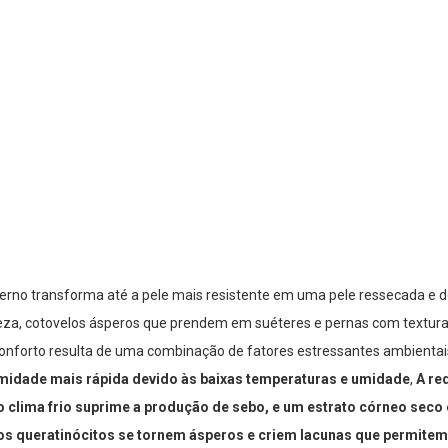
verno transforma até a pele mais resistente em uma pele ressecada 
eza, cotovelos ásperos que prendem em suéteres e pernas com textura
nforto resulta de uma combinação de fatores estressantes ambientais e
midade mais rápida devido às baixas temperaturas e umidade
,
A re
o clima frio suprime a produção de sebo, e um estrato córneo sec
os queratinócitos se tornem ásperos e criem lacunas que permite