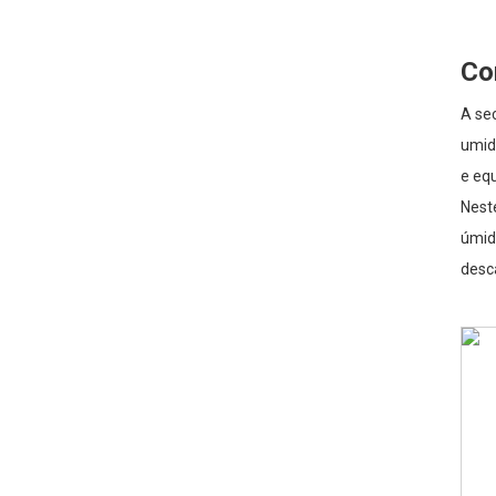
Co
A sec
umida
e eq
Nest
úmida
desc