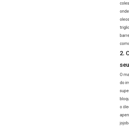
cole
onde
oleos
trigl
barre
como
2. 
seu
O ma
do in
supe
bloq
o ól
apen
jojob