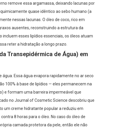
verno remove essa argamassa, deixando lacunas por
 é quimicamente quase idêntico ao sebo humano (a
amente nessas lacunas. O óleo de coco, rico em
 graxos ausentes, reconstruindo a estrutura da
 incluem esses lipídios essenciais, os óleos atuam
a reter a hidratação a longo prazo.
rda Transepidérmica de Água) em
e água. Essa água evapora rapidamente no ar seco
 são 100% à base de lipídios — eles permanecem na
erto) e formam uma barreira impermeável que
cado no Journal of Cosmetic Science descobriu que
to um creme hidratante popular a reduziu em
ontra 8 horas para o óleo. No caso do óleo de
a própria camada protetora da pele, então ele não