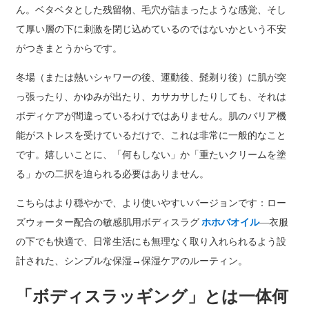
ん。ベタベタとした残留物、毛穴が詰まったような感覚、そし
て厚い層の下に刺激を閉じ込めているのではないかという不安
がつきまとうからです。
冬場（または熱いシャワーの後、運動後、髭剃り後）に肌が突
っ張ったり、かゆみが出たり、カサカサしたりしても、それは
ボディケアが間違っているわけではありません。肌のバリア機
能がストレスを受けているだけで、これは非常に一般的なこと
です。嬉しいことに、「何もしない」か「重たいクリームを塗
る」かの二択を迫られる必要はありません。
こちらはより穏やかで、より使いやすいバージョンです：ロー
ズウォーター配合の敏感肌用ボディスラグ
ホホバオイル
―衣服
の下でも快適で、日常生活にも無理なく取り入れられるよう設​​
計された、シンプルな保湿→保湿ケアのルーティン。
「ボディスラッギング」とは一体何