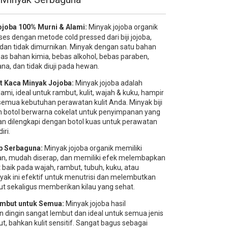
ojoba 100% Murni & Alami:
Minyak jojoba organik
es dengan metode cold pressed dari biji jojoba,
, dan tidak dimurnikan. Minyak dengan satu bahan
bas bahan kimia, bebas alkohol, bebas paraben,
na, dan tidak diuji pada hewan.
et Kaca Minyak Jojoba:
Minyak jojoba adalah
mi, ideal untuk rambut, kulit, wajah & kuku, hampir
mua kebutuhan perawatan kulit Anda. Minyak biji
m botol berwarna cokelat untuk penyimpanan yang
 dan dilengkapi dengan botol kuas untuk perawatan
iri.
p Serbaguna:
Minyak jojoba organik memiliki
gan, mudah diserap, dan memiliki efek melembapkan
 baik pada wajah, rambut, tubuh, kuku, atau
nyak ini efektif untuk menutrisi dan melembutkan
but sekaligus memberikan kilau yang sehat.
embut untuk Semua:
Minyak jojoba hasil
 dingin sangat lembut dan ideal untuk semua jenis
ut, bahkan kulit sensitif. Sangat bagus sebagai