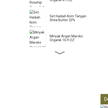
Set Hadiah Krim Tangan
Shea Butter 20%
Minyak Argan Maroko
Organik 16 Fl OZ
Sabun Cair Castile Murni
33,8 Fl OZ *2
Minyak Jarak Organik 16 Fl
OZ
Minyak Jojoba Organik 32
D
Fl OZ