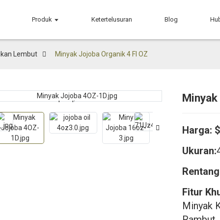
Produk
Ketertelusuran
Blog
Hu
ikan Lembut
Minyak Jojoba Organik 4 Fl OZ
Minyak 
Loading...
Loading...
Harga:
Ukuran:
Rentang 
Fitur Kh
Minyak K
Rambut,