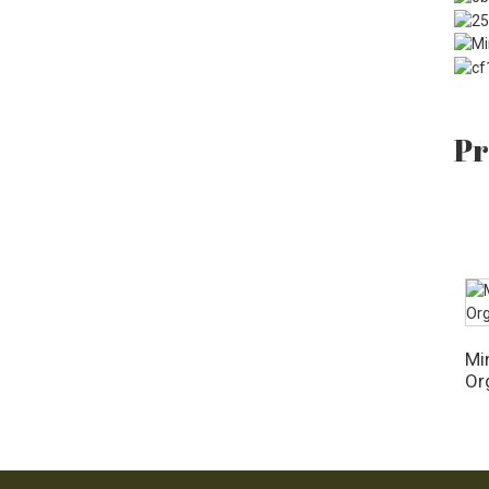
Minyak Jojoba Organik
128 Fl OZ
Pr
Min
Or