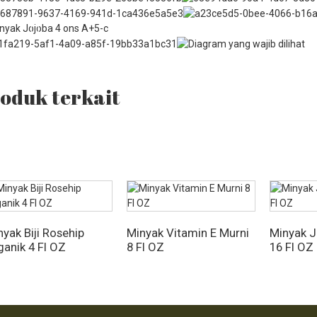
oduk terkait
yak Biji Rosehip
Minyak Vitamin E Murni
Minyak J
ganik 4 Fl OZ
8 Fl OZ
16 Fl OZ