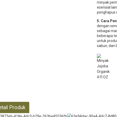
minyak pem
esensial lai
penghapus r
5. Cara Pe
dengan send
sebagai mas
beberapa te
untuk produk
sabun, dan b
etail Produk