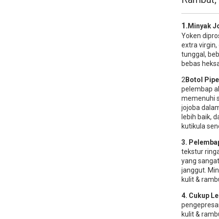
1.
Minyak J
Yoken dipros
extra virgin
tunggal, be
bebas heksa
2
Botol Pip
pelembap ala
memenuhi se
jojoba dala
lebih baik,
kutikula send
3. Pelemba
tekstur rin
yang sangat
janggut. Mi
kulit & ram
4. Cukup L
pengepresan
kulit & ramb