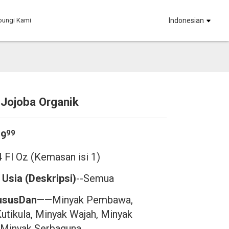
bungi Kami
Indonesian
Jojoba Organik
Loading...
Loading...
Loadi
Loadi
99
$9
4 Fl Oz (Kemasan isi 1)
Usia (Deskripsi)
--Semua
usus
Dan
——Minyak Pembawa,
utikula, Minyak Wajah, Minyak
 Minyak Serbaguna