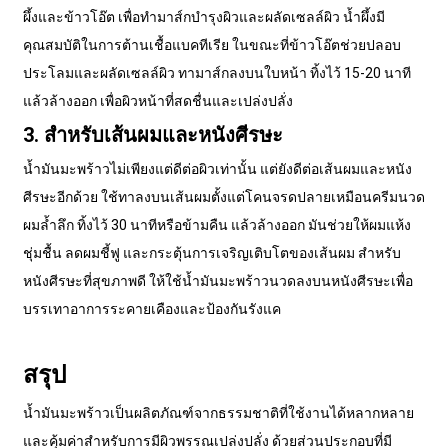
ผึ้งและข้าวโอ๊ต เพื่อทำมาส์กบำรุงผิวและผลัดเซลล์ผิว น้ำผึ้งมี
คุณสมบัติในการต้านเชื้อแบคทีเรีย ในขณะที่ข้าวโอ๊ตช่วยปลอบ
ประโลมและผลัดเซลล์ผิว ทามาส์กลงบนใบหน้า ทิ้งไว้ 15-20 นาที
แล้วล้างออก เพื่อผิวหน้าที่สดชื่นและเปล่งปลั่ง
3. สำหรับเส้นผมและหนังศีรษะ
น้ำมันมะพร้าวไม่เพียงแต่ดีต่อผิวเท่านั้น แต่ยังดีต่อเส้นผมและหนัง
ศีรษะอีกด้วย ใช้ทาลงบนเส้นผมตั้งแต่โคนจรดปลายเหมือนครีมนวด
ผมล้ำลึก ทิ้งไว้ 30 นาทีหรือข้ามคืน แล้วล้างออก มันช่วยให้ผมแห้ง
ชุ่มชื้น ลดผมชี้ฟู และกระตุ้นการเจริญเติบโตของเส้นผม สำหรับ
หนังศีรษะที่สุขภาพดี ให้ใช้น้ำมันมะพร้าวนวดลงบนหนังศีรษะเพื่อ
บรรเทาอาการระคายเคืองและป้องกันรังแค
สรุป
น้ำมันมะพร้าวเป็นผลิตภัณฑ์จากธรรมชาติที่ใช้งานได้หลากหลาย
และคุ้มค่าสำหรับการมีผิวพรรณเปล่งปลั่ง ด้วยส่วนประกอบที่มี