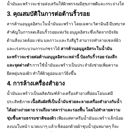
น้ำมันมะพร้าวจะช่วยส่งเสริมให้ผิวพรรณมีสุขภาพดีและกระจ่างใส
3. คุณสมบัติในการต่อต้านริ้วรอย
สารต้านอนุมูลอิสระในน้ำมันมะพร้าว โดยเฉพาะวิตามินอี มีบทบาท
สำคัญในการลดเลือนริ้วรอยแห่งวัย อนุมูลอิสระซึ่งเกิดจากปัจจัย
ด้านสิ่งแวดล้อม เช่น มลภาวะและรังสียูวี สามารถทำลายเซลล์ผิว
และเร่งกระบวนการแก่ชราได้
สารต้านอนุมูลอิสระในน้ำมัน
มะพร้าวจะช่วยต่อต้านอนุมูลอิสระเหล่านี้ ป้องกันริ้วรอย ร่องลึก
และจุดด่างดำ
การใช้น้ำมันมะพร้าวเป็นประจำยังช่วยเพิ่มความ
ยืดหยุ่นของผิว ทำให้ผิวดูอ่อนเยาว์ยิ่งขึ้น
4. การล้างเครื่องสำอาง
น้ำมันมะพร้าวเป็นผลิตภัณฑ์ล้างเครื่องสำอางที่อ่อนโยนแต่มี
ประสิทธิภาพ
เนื้อสัมผัสที่เป็นน้ำมันช่วยละลายเครื่องสำอางกันน้ำ
ได้อย่างง่ายดาย รวมถึงมาสคาร่าและรองพื้น โดยไม่ทำลายความ
ชุ่มชื้นตามธรรมชาติของผิว
เพียงแค่ทาครีมน้ำมันมะพร้าวเล็กน้อย
ลงบนใบหน้า นวดเบาๆ แล้วเช็ดออกด้วยผ้าชุบน้ำอุ่นหมาดๆ ก็จะ