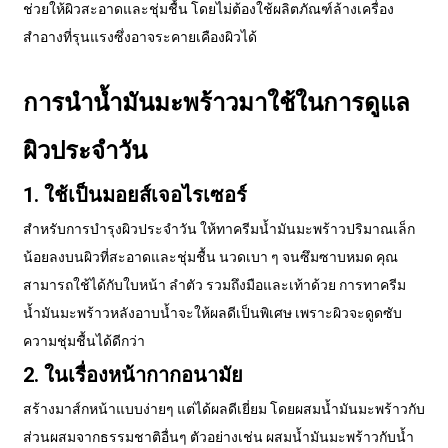
ช่วยให้ผิวสะอาดและชุ่มชื้น โดยไม่ต้องใช้ผลิตภัณฑ์ล้างเครื่อง
สำอางที่รุนแรงซึ่งอาจระคายเคืองผิวได้
การนำน้ำมันมะพร้าวมาใช้ในการดูแล
ผิวประจำวัน
1. ใช้เป็นมอยส์เจอไรเซอร์
สำหรับการบำรุงผิวประจำวัน ให้ทาครีมน้ำมันมะพร้าวปริมาณเล็ก
น้อยลงบนผิวที่สะอาดและชุ่มชื้น นวดเบา ๆ จนซึมซาบหมด คุณ
สามารถใช้ได้กับใบหน้า ลำตัว รวมถึงมือและเท้าด้วย การทาครีม
น้ำมันมะพร้าวหลังอาบน้ำจะให้ผลดีเป็นพิเศษ เพราะผิวจะดูดซับ
ความชุ่มชื้นได้ดีกว่า
2. ในเรื่องหน้ากากอนามัย
สร้างมาส์กหน้าแบบง่ายๆ แต่ได้ผลดีเยี่ยม โดยผสมน้ำมันมะพร้าวกับ
ส่วนผสมจากธรรมชาติอื่นๆ ตัวอย่างเช่น ผสมน้ำมันมะพร้าวกับน้ำ