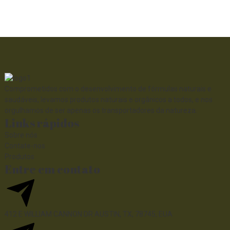
Comprometidos com o desenvolvimento de fórmulas naturais e
saudáveis, levamos produtos naturais e orgânicos a todos, e nos
orgulhamos de ser apenas os transportadores da natureza.
Links rápidos
Sobre nós
Contate-nos
Produtos
Entre em contato
412 E WILLIAM CANNON DR AUSTIN, TX, 78745, EUA