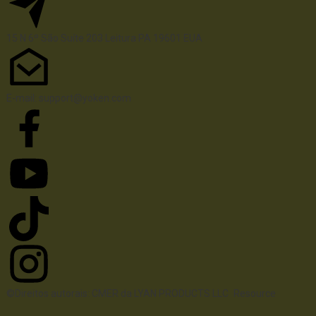
15 N 6º 
São
 Suíte 203
Leitura 
PA
 19601 EUA
E-mail: support@yoken.com
©Direitos autorais: CMER da LYAN PRODUCTS LLC
Resource