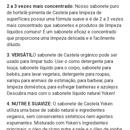
2 a 3 vezes mais concentrado:
Nosso sabonete puro
de hortelã-pimenta de Castela para limpeza de
superfícies possui uma fórmula suave e é de 2 a 3 vezes
mais concentrado que sabonetes e produtos de limpeza
líquidos comuns! É um sabonete eficaz e concentrado
que proporciona uma limpeza delicada e é facilmente
diluído.
3. VERSÁTIL
O sabonete de Castela orgânico pode ser
usado para limpar tudo. Use-o como detergente para
louça, sabonete líquido para o corpo, sabonete para
bebês, para lavar vegetais, detergente para roupas,
xampu para animais de estimação, para barbear, para
limpeza doméstica, para esfregar banheiras e azulejos.
Descubra mais com o sabonete líquido natural Yoken!
4. NUTRE E SUAVIZE:
O sabonete de Castela Yoken
utiliza uma base de sabão natural e ingredientes
veganos, sem conservantes sintéticos nem agentes
espumantes. Misturado com Yoken
Ingredientes
's
principais: o óleo de rícino nutre a pele e o óleo de jojoba