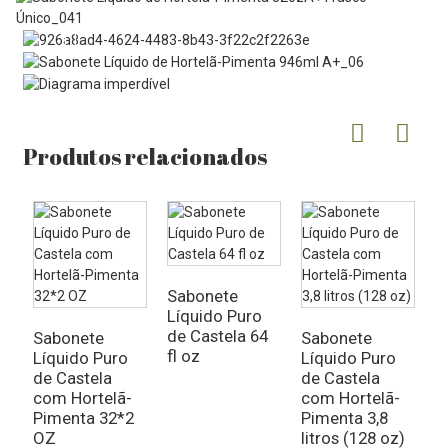
Produtos relacionados
Sabonete
Líquido Puro
S
de Castela 64
L
Sabonete
Sabonete
fl oz
d
Líquido Puro
Líquido Puro
c
de Castela
de Castela
2
com Hortelã-
com Hortelã-
Pimenta 32*2
Pimenta 3,8
OZ
litros (128 oz)