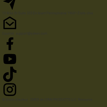
15 N 6e 
St
 Suite 203
En lisant 
Pennsylvanie
 19601 États-Unis
Courriel : support@yoken.com
© Droits d'auteur : CMER de LYAN PRODUCTS LLC
Resource