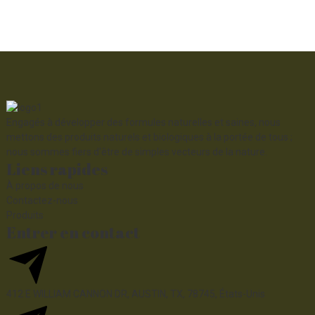
Engagés à développer des formules naturelles et saines, nous
mettons des produits naturels et biologiques à la portée de tous ;
nous sommes fiers d'être de simples vecteurs de la nature.
Liens rapides
À propos de nous
Contactez-nous
Produits
Entrer en contact
412 E WILLIAM CANNON DR, AUSTIN, TX, 78745, États-Unis