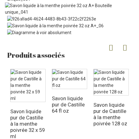
Produits associés
Savon liquide
S
pur de Castille
p
Savon liquide
64 fl oz
à
pur de Castille
Savon liquide
2
à la menthe
pur de Castille
poivrée 128 oz
à la menthe
poivrée 32 x 59
ml