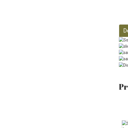
128 fl oz
D
Pr