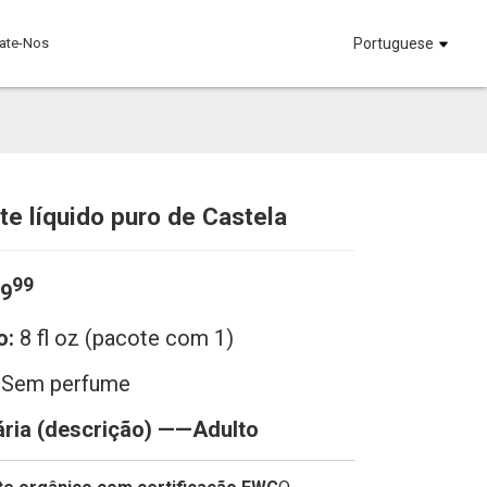
ate-Nos
Portuguese
e líquido puro de Castela
Loading...
Loading...
Loadi
Loadi
99
$9
o:
8 fl oz (pacote com 1)
-
Sem perfume
ária (descrição) ——Adulto