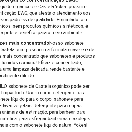
te orgânico com certificação EWG
O
íquido orgânico de Castela Yoken possui o
rificação EWG, que atesta o atendimento aos
osos padrões de qualidade. Formulado com
nicos, sem produtos químicos sintéticos, é
 a pele e benéfico para o meio ambiente.
vezes mais concentrado
Nosso sabonete
 Castela puro possui uma fórmula suave e é de
s mais concentrado que sabonetes e produtos
 líquidos comuns! Eficaz e concentrado,
a uma limpeza delicada, rende bastante e
cilmente diluído.
IL
O sabonete de Castela orgânico pode ser
 limpar tudo. Use-o como detergente para
onete líquido para o corpo, sabonete para
 lavar vegetais, detergente para roupas,
 animais de estimação, para barbear, para
méstica, para esfregar banheiras e azulejos.
ais com o sabonete líquido natural Yoken!