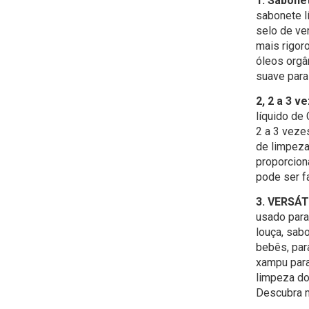
1. Sabone
sabonete l
selo de ve
mais rigor
óleos orgâ
suave para
2, 2 a 3 
líquido de
2 a 3 veze
de limpeza
proporcion
pode ser fa
3. VERSÁT
usado para
louça, sab
bebês, para
xampu para
limpeza do
Descubra m