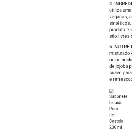
4. INGRE
utiliza um
veganos, s
sintéticos
produto e 
são livres 
5. NUTRE 
misturado
rícino acal
de jojoba 
suave para 
e refresca