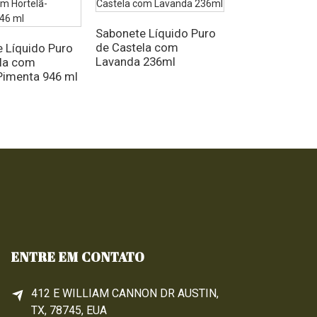
Sabonete Líquido Puro
Sabonete Líqu
de Castela com
de Castela 64 f
 Líquido Puro
Lavanda 236ml
la com
Pimenta 946 ml
ENTRE EM CONTATO
412 E WILLIAM CANNON DR AUSTIN,
TX, 78745, EUA