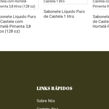
Sabonete Líquido Puro
de Castela 1 litro
bonete Líquido Puro
Sabonete
 Castela com
de Caste
rtelã-Pimenta 3,8
Hortelã-
ros (128 oz)
LINKS RÁPIDOS
Sobre Nós