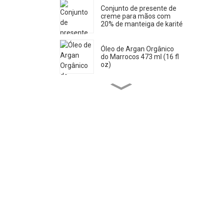
Conjunto de presente de
creme para mãos com
20% de manteiga de karité
Óleo de Argan Orgânico
do Marrocos 473 ml (16 fl
oz)
Sabonete Líquido Puro de
Castela 33,8 Fl OZ *2
Óleo de Rícino Orgânico
473 ml
Óleo de Jojoba Orgânico
946 ml (32 fl oz)
Óleo de Jojoba Orgânico