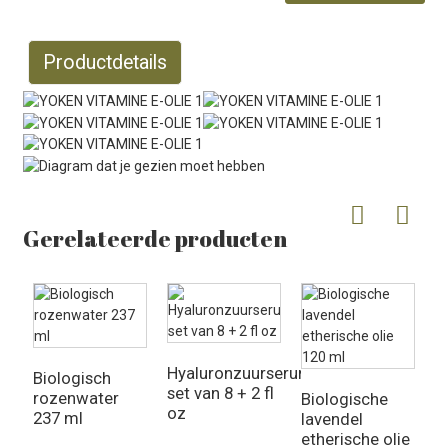
Productdetails
Gerelateerde producten
Hyaluronzuurserum
Biologisch
B
set van 8 + 2 fl
rozenwater
p
Biologische
oz
237 ml
4
lavendel
etherische olie