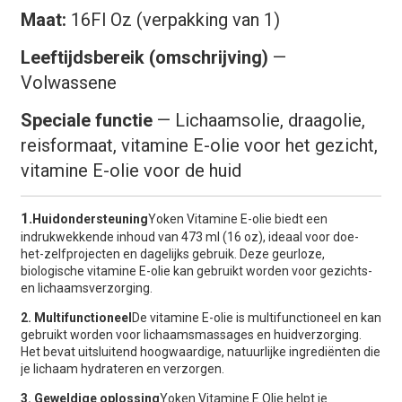
Maat
:
16
Fl Oz (verpakking van 1)
Leeftijdsbereik (omschrijving)
—
Volwassene
Speciale functie
—
Lichaamsolie, draagolie,
reisformaat, vitamine E-olie voor het gezicht,
vitamine E-olie voor de huid
1.
Huidondersteuning
Yoken Vitamine E-olie biedt een
indrukwekkende inhoud van 473 ml (16 oz), ideaal voor doe-
het-zelfprojecten en dagelijks gebruik. Deze geurloze,
biologische vitamine E-olie kan gebruikt worden voor gezichts-
en lichaamsverzorging.
2. Multifunctioneel
De vitamine E-olie is multifunctioneel en kan
gebruikt worden voor lichaamsmassages en huidverzorging.
Het bevat uitsluitend hoogwaardige, natuurlijke ingrediënten die
je lichaam hydrateren en verzorgen.
3. Geweldige oplossing
Yoken Vitamine E Olie helpt je