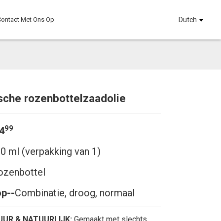
ontact Met Ons Op
Dutch
sche rozenbottelzaadolie
Loading...
Loading...
Loadi
Loadi
99
4
0 ml (verpakking van 1)
zenbottel
op--
Combinatie, droog, normaal
PUUR & NATUURLIJK:
Gemaakt met slechts