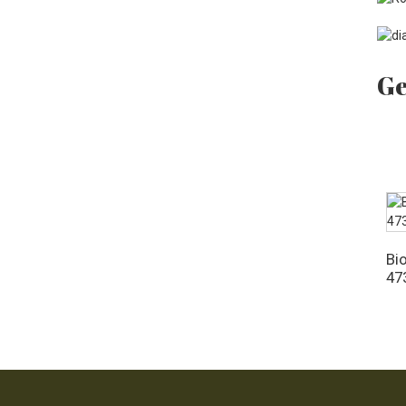
Biologische jojobaolie 128
fl oz
Ge
Bio
47