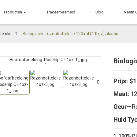
Producten
Traceerbaarheid
Blog
Neem C
de olie
Biologische rozenbottelolie 120 ml (4 fl oz) plastic
Biologi
Loading...
Loading...
Prijs:
$1
Maat:
12
Geur
—Ro
Huid Ty
1. 100% 