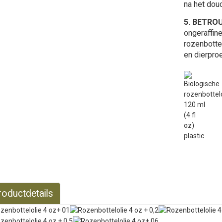
na het dou
5. BETRO
ongeraffin
rozenbotte
en dierproe
roductdetails