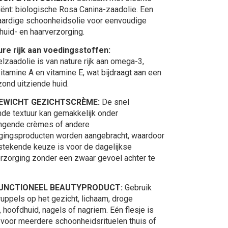
iënt: biologische Rosa Canina-zaadolie. Een
taardige schoonheidsolie voor eenvoudige
huid- en haarverzorging.
ure rijk aan voedingsstoffen:
lzaadolie is van nature rijk aan omega-3,
tamine A en vitamine E, wat bijdraagt ​​aan een
zond uitziende huid.
GEWICHT GEZICHTSCRÈME:
De snel
de textuur kan gemakkelijk onder
ngende crèmes of andere
gingsproducten worden aangebracht, waardoor
tstekende keuze is voor de dagelijkse
rzorging zonder een zwaar gevoel achter te
FUNCTIONEEL BEAUTYPRODUCT:
Gebruik
ruppels op het gezicht, lichaam, droge
 hoofdhuid, nagels of nagriem. Eén flesje is
voor meerdere schoonheidsrituelen thuis of