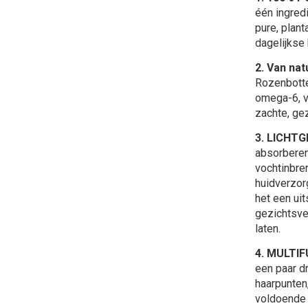
één ingred
pure, plan
dagelijkse 
2. Van nat
Rozenbotte
omega-6, vi
zachte, ge
3. LICHT
absorberen
vochtinbre
huidverzor
het een ui
gezichtsve
laten.
4. MULTI
een paar d
haarpunten,
voldoende 