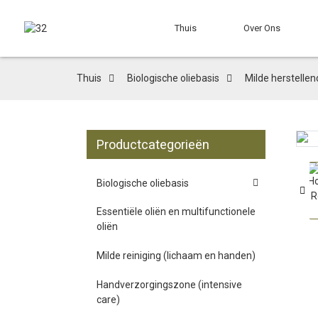
Thuis
Over Ons
Thuis
Biologische oliebasis
Milde herstellen
Productcategorieën
Loading...
Loading...
Biologische oliebasis
Essentiële oliën en multifunctionele
oliën
Milde reiniging (lichaam en handen)
Handverzorgingszone (intensive
care)