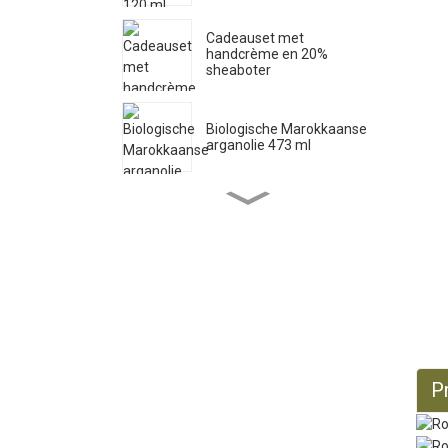
Cadeauset met
handcrème en 20%
sheaboter
Biologische Marokkaanse
arganolie 473 ml
Zuivere Castille vloeibare
zeep 33,8 fl oz *2
Biologische ricinusolie 473
ml
Biologische jojobaolie 946
P
ml