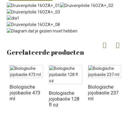
Gerelateerde producten
Biologische
Biologische
jojobaolie 473
jojobaolie 237
Biologische
ml
ml
jojobaolie 128
fl oz
B
r
9
o
v