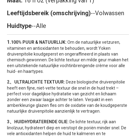
Maat:
16 fl oz (verpakking van 1)
Leeftijdsbereik (omschrijving)
--Volwassen
Huidtype
--Alle
1.
100% PUUR & NATUURLIJK:
Om de natuurlijke vetzuren,
vitaminen en antioxidanten te behouden, wordt Yoken
druivenpitolie koudgeperst en ongeraffineerd in plaats van
chemisch gewonnen. De lichte textuur en milde geur maken het
een uitstekende natuurlijke vochtinbrengende crème voor alle
huid- en haartypes.
、
2
ULTRALICHTE TEXTUUR:
Deze biologische druivenpitolie
heeft een fijne, niet-vette textuur die snel in de huid trekt –
perfect voor dagelijkse hydratatie van gezicht en lichaam
zonder een zwaar laagje achter te laten. Verpakt in een
amberkleurige glazen fles om de oxidatie van de koudgeperste
natuurlijke druivenpitolie aanzienlijk te vertragen.
、
3
HUIDHYDRATERENDE OLIE:
De lichte textuur, rijk aan
linolzuur, hydrateert diep en verstopt de poriën minder snel. De
vele antioxidanten helpen de huid te kalmeren en te