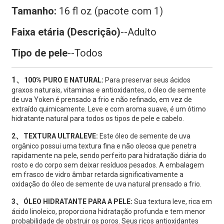
Tamanho:
16 fl oz (pacote com 1)
Faixa etária (Descrição)
--Adulto
Tipo de pele
--Todos
1、
100% PURO E NATURAL:
Para preservar seus ácidos
graxos naturais, vitaminas e antioxidantes, o óleo de semente
de uva Yoken é prensado a frio e não refinado, em vez de
extraído quimicamente. Leve e com aroma suave, é um ótimo
hidratante natural para todos os tipos de pele e cabelo.
、
2
TEXTURA ULTRALEVE:
Este óleo de semente de uva
orgânico possui uma textura fina e não oleosa que penetra
rapidamente na pele, sendo perfeito para hidratação diária do
rosto e do corpo sem deixar resíduos pesados. A embalagem
em frasco de vidro âmbar retarda significativamente a
oxidação do óleo de semente de uva natural prensado a frio.
、
3
ÓLEO HIDRATANTE PARA A PELE:
Sua textura leve, rica em
ácido linoleico, proporciona hidratação profunda e tem menor
probabilidade de obstruir os poros. Seus ricos antioxidantes