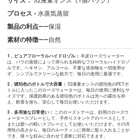
サイズ：
32液量オンス（1個パック）
プロセス -
水蒸気蒸留
製品の利点——
保湿
素材の特徴——
自然
1．ピュアフローラルハイドロゾル：
羊皮ローズウォーター
は、バラの蒸留によって得られる純粋なフローラルハイドロゾ
ルです。ヘキサン、アルコール、不要な添加物を一切使用せ
ず、シンプルでクリーンな処方で、毎日の使用に最適です。
2．琥珀色のボトルで大容量：
32液量オンスの琥珀色のPETボ
トルに入ったこのローズウォーターは、毎日の使用に便利なサ
イズです。保護効果のある琥珀色のボトルは光への露出を抑
え、鮮度を保ち、安心して毎日お使いいただけます。
3．多用途な日常使い：
このローズトナーは、顔用のローズウ
ォータースプレーとして、手作りスキンケアのベースとして、
または髪への軽いスプレーとしてお使いいただけます。その汎
用性の高さから、毎日のルーティンに簡単に取り入れることが
でき、様々な好みに合わせて柔軟に対応できます。