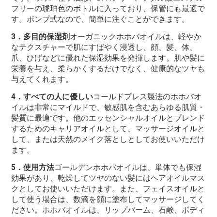
フリーの琥珀色のボトルに入っており、保管にも最適で
す。ポンプ式なので、簡単に注ぐことができます。
3．多目的保湿剤
オーガニックホホバオイルは、軽やか
なテクスチャーで肌にすばやく浸透し、顔、髪、体、
爪、ひげなどに優れた保湿効果を発揮します。肌や髪に
栄養を与え、柔らかくするだけでなく、健康的なツヤも
与えてくれます。
4．すべての人に優しい
コールドプレス製法のホホバオ
イルは非常にマイルドで、敏感肌を含むあらゆる肌質・
髪質に最適です。他のエッセンシャルオイルとブレンド
するためのキャリアオイルとして、マッサージオイルと
して、または天然のメイク落としとしてお使いいただけ
ます。
5．使用方法
ゴールデンホホバオイルは、単体でも保湿
効果があり、乾燥してツヤのない髪にはヘアオイルマス
クとしてお使いいただけます。また、フェイスオイルと
して使う場合は、数滴を顔に塗布してマッサージしてく
ださい。ホホバオイルは、リップバーム、石鹸、ボディ