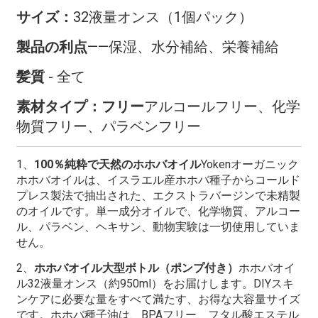
サイズ：
32液量オンス（1個パック）
製品の利点
——保湿、水分補給、栄養補給
髪質
- 全て
素材タイプ：フリー
アルコールフリー、化学
物質フリー、パラベンフリー
1、
100％純粋で天然のホホバオイル
Yokenオーガニック
ホホバオイルは、イスラエル産ホホバ種子からコールド
プレス製法で抽出された、エクストラバージンで未精製
のオイルです。単一成分オイルで、化学物質、アルコー
ル、パラベン、ヘキサン、動物実験は一切使用していま
せん。
2、
ホホバオイル大型ボトル（ポンプ付き）
ホホバオイ
ル32液量オンス（約950ml）をお届けします。DIYスキ
ンケアに必要な量をすべて満たす、お得な大容量サイズ
です。ホホバ種子油は、BPAフリー、フタル酸エステル