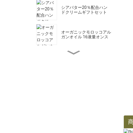
シアバター20％配合ハン
ドクリームギフトセット
オーガニックモロッコアル
ガンオイル 16液量オンス
ピュアカスティール液体石
鹸 33.8液量オンス *2
オーガニックひまし油 16
液量オンス
オーガニックホホバオイル
32液量オンス
オーガニックホホバオイル