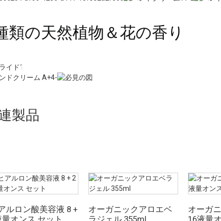
種類の天然植物＆花の香り
連製品
アルロン酸美容液 8 +
オーガニックアロエベ
オーガ
液量オンス セット
ラジェル 355ml
16液量