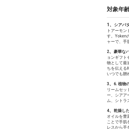
対象年
1、
シアバ
トアーモン
す。Yok
ャーで、手
、
2
豪華な
ョンギフト
物として最
ちを伝える
いつでも贈
、
3
6. 植
リームセッ
ー、シアア
ム、シトラ
、
4
乾燥し
オイルを豊
ことで手肌
レスから手