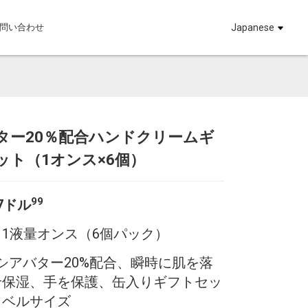
問い合わせ
Japanese
ター20％配合ハンドクリームギ
Loading...
Loading...
Loadi
Loadi
ット（1オンス×6個）
99
7ドル
：
1液量オンス（6個パック）
シアバター20%配合、瞬時に肌を落
せ保湿、手を保護、缶入りギフトセッ
ラベルサイズ