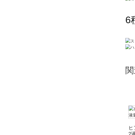
128液量オンス
6
関
ヒ
2