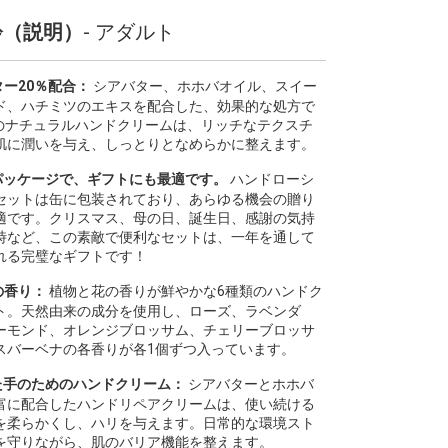
齢（説明）
- アダルト
ター20％配合：
シアバター、ホホバオイル、スイー
ド、ハチミツのエキスを配合した、効果的な処方で
enのナチュラルハンドクリームは、リッチなテクスチ
肌に潤いを与え、しっとりとなめらかに整えます。
パッケージで、ギフトにも最適です。
ハンドローシ
セットは缶に包装されており、あらゆる機会の贈り
適です。クリスマス、母の日、誕生日、感謝の気持
時など、この素敵で便利なセットは、一年を通して
れる完璧なギフトです！
物の香り：
植物と花の香りが鮮やかな6種類のハンドク
ト。天然由来の成分を使用し、ローズ、ラベンダ
ーモンド、オレンジブロッサム、チェリーブロッサ
スバーベナの各香りが各1個ずつ入っています。
た手のためのハンドクリーム：
シアバターとホホバ
富に配合したハンドリペアクリームは、使い続ける
を柔らかくし、ハリを与えます。日常的な環境スト
を守りながら、肌のバリア機能を整えます。