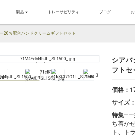
製品
トレーサビリティ
ブログ
お
ー20％配合ハンドクリームギフトセット
シアバ
Loading...
Loading...
フトセ
価格：1
サイズ
特集
——
ち着か
ト、ト