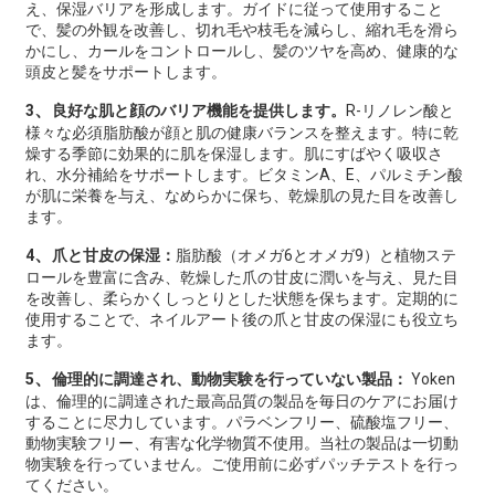
え、保湿バリアを形成します。ガイドに従って使用すること
で、髪の外観を改善し、切れ毛や枝毛を減らし、縮れ毛を滑ら
かにし、カールをコントロールし、髪のツヤを高め、健康的な
頭皮と髪をサポートします。
、
3
良好な肌と顔のバリア機能を提供します。
R-リノレン酸と
様々な必須脂肪酸が顔と肌の健康バランスを整えます。特に乾
燥する季節に効果的に肌を保湿します。肌にすばやく吸収さ
れ、水分補給をサポートします。ビタミンA、E、パルミチン酸
が肌に栄養を与え、なめらかに保ち、乾燥肌の見た目を改善し
ます。
、
4
爪と甘皮の保湿：
脂肪酸（オメガ6とオメガ9）と植物ステ
ロールを豊富に含み、乾燥した爪の甘皮に潤いを与え、見た目
を改善し、柔らかくしっとりとした状態を保ちます。定期的に
使用することで、ネイルアート後の爪と甘皮の保湿にも役立ち
ます。
、
5
倫理的に調達され、動物実験を行っていない製品：
Yoken
は、倫理的に調達された最高品質の製品を毎日のケアにお届け
することに尽力しています。パラベンフリー、硫酸塩フリー、
動物実験フリー、有害な化学物質不使用。当社の製品は一切動
物実験を行っていません。ご使用前に必ずパッチテストを行っ
てください。