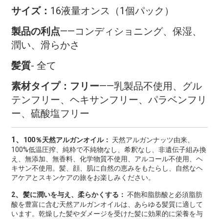
サイズ：
16液量オンス（1個パック）
製品の利点
——
コンディショニング、保湿、
潤い、滑らかさ
髪質
- 全て
素材タイプ：フリー
——
乳製品不使用、グル
テンフリー、ヘキサンフリー、パラベンフリ
ー、硫酸塩フリー
1、
100％天然アルガンオイル：
天然アルガンナッツ由来、
100%低温圧搾、純粋で不純物なし、希釈なし、非遺伝子組み換
え、無添加、無香料、化学物質不使用、アルコール不使用、ヘ
キサン不使用。髪、顔、肌に自然の恵みをもたらし、自然なヘ
アケアとスキンケアの旅をお楽しみください。
、
2
髪に潤いを与え、柔らかくする：
不飽和脂肪酸と必須脂肪
酸を豊富に含む天然アルガンオイルは、あらゆる髪質に適して
います。乾燥した髪やダメージを受けた髪に効果的に栄養を与