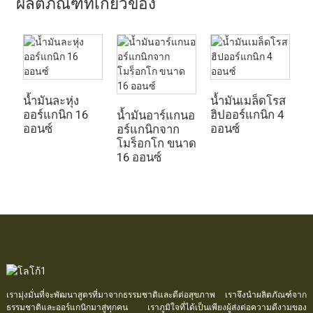
ผลิตภัณฑ์ที่เกี่ยวข้อง
น
บร
น้ำมันละหุ่ง
น้ำมันเมล็ดโรส
ออร์แกนิก 16
ฮิปออร์แกนิก 4
น้ำมันอาร์แกนอ
ออนซ์
ออนซ์
อร์แกนิกจาก
โมร็อกโก ขนาด
16 ออนซ์
เรามุ่งมั่นที่จะพัฒนาสูตรที่มาจากธรรมชาติและดีต่อสุขภาพ เราจึงนำผลิตภัณฑ์จาก
ธรรมชาติและออร์แกนิกมาสู่ทุกคน เราภูมิใจที่ได้เป็นเพียงผู้ส่งต่อความดีงามของ