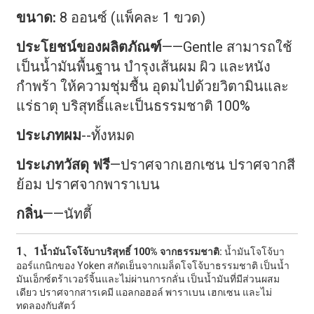
ขนาด:
8 ออนซ์ (แพ็คละ 1 ขวด)
ประโยชน์ของผลิตภัณฑ์
——Gentle สามารถใช้
เป็นน้ำมันพื้นฐาน บำรุงเส้นผม ผิว และหนัง
กำพร้า ให้ความชุ่มชื้น อุดมไปด้วยวิตามินและ
แร่ธาตุ บริสุทธิ์และเป็นธรรมชาติ 100%
ประเภทผม
--ทั้งหมด
ประเภทวัสดุ ฟรี
—ปราศจากเฮกเซน ปราศจากสี
ย้อม ปราศจากพาราเบน
กลิ่น
——นัทตี้
1、1
น้ำมันโจโจ้บาบริสุทธิ์ 100% จากธรรมชาติ:
น้ำมันโจโจ้บา
ออร์แกนิกของ Yoken สกัดเย็นจากเมล็ดโจโจ้บาธรรมชาติ เป็นน้ำ
มันเอ็กซ์ตร้าเวอร์จิ้นและไม่ผ่านการกลั่น เป็นน้ำมันที่มีส่วนผสม
เดียว ปราศจากสารเคมี แอลกอฮอล์ พาราเบน เฮกเซน และไม่
ทดลองกับสัตว์