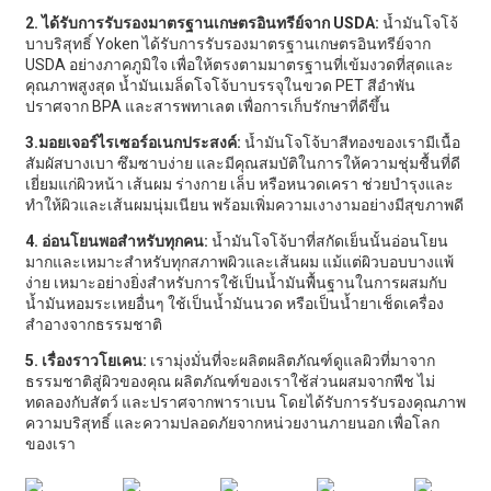
2. ได้รับการรับรองมาตรฐานเกษตรอินทรีย์จาก USDA:
น้ำมันโจโจ้
บาบริสุทธิ์ Yoken ได้รับการรับรองมาตรฐานเกษตรอินทรีย์จาก
USDA อย่างภาคภูมิใจ เพื่อให้ตรงตามมาตรฐานที่เข้มงวดที่สุดและ
คุณภาพสูงสุด น้ำมันเมล็ดโจโจ้บาบรรจุในขวด PET สีอำพัน
ปราศจาก BPA และสารพทาเลต เพื่อการเก็บรักษาที่ดีขึ้น
3.
มอยเจอร์ไรเซอร์อเนกประสงค์:
น้ำมันโจโจ้บาสีทองของเรามีเนื้อ
สัมผัสบางเบา ซึมซาบง่าย และมีคุณสมบัติในการให้ความชุ่มชื้นที่ดี
เยี่ยมแก่ผิวหน้า เส้นผม ร่างกาย เล็บ หรือหนวดเครา ช่วยบำรุงและ
ทำให้ผิวและเส้นผมนุ่มเนียน พร้อมเพิ่มความเงางามอย่างมีสุขภาพดี
4. อ่อนโยนพอสำหรับทุกคน:
น้ำมันโจโจ้บาที่สกัดเย็นนั้นอ่อนโยน
มากและเหมาะสำหรับทุกสภาพผิวและเส้นผม แม้แต่ผิวบอบบางแพ้
ง่าย เหมาะอย่างยิ่งสำหรับการใช้เป็นน้ำมันพื้นฐานในการผสมกับ
น้ำมันหอมระเหยอื่นๆ ใช้เป็นน้ำมันนวด หรือเป็นน้ำยาเช็ดเครื่อง
สำอางจากธรรมชาติ
5. เรื่องราวโยเคน:
เรามุ่งมั่นที่จะผลิตผลิตภัณฑ์ดูแลผิวที่มาจาก
ธรรมชาติสู่ผิวของคุณ ผลิตภัณฑ์ของเราใช้ส่วนผสมจากพืช ไม่
ทดลองกับสัตว์ และปราศจากพาราเบน โดยได้รับการรับรองคุณภาพ
ความบริสุทธิ์ และความปลอดภัยจากหน่วยงานภายนอก เพื่อโลก
ของเรา