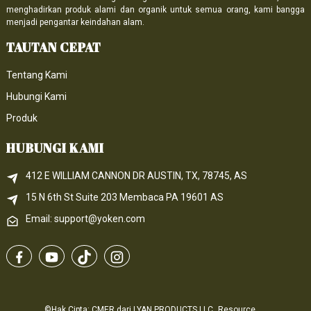
menghadirkan produk alami dan organik untuk semua orang, kami bangga
menjadi pengantar keindahan alam.
TAUTAN CEPAT
Tentang Kami
Hubungi Kami
Produk
HUBUNGI KAMI
412 E WILLIAM CANNON DR AUSTIN, TX, 78745, AS
15 N 6th 
St
 Suite 203
Membaca 
PA
 19601 AS
Email: support@yoken.com
©Hak Cipta: CMER dari LYAN PRODUCTS LLC
Resource