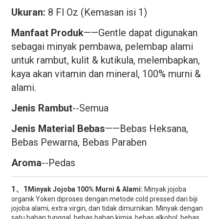
Ukuran:
8 Fl Oz (Kemasan isi 1)
Manfaat Produk
——Gentle dapat digunakan
sebagai minyak pembawa, pelembap alami
untuk rambut, kulit & kutikula, melembapkan,
kaya akan vitamin dan mineral, 100% murni &
alami.
Jenis Rambut
--Semua
Jenis Material Bebas
——Bebas Heksana,
Bebas Pewarna, Bebas Paraben
Aroma
--Pedas
1、1
Minyak Jojoba 100% Murni & Alami:
Minyak jojoba
organik Yoken diproses dengan metode cold pressed dari biji
jojoba alami, extra virgin, dan tidak dimurnikan. Minyak dengan
satu bahan tunggal, bebas bahan kimia, bebas alkohol, bebas