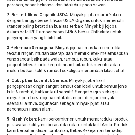
paraben, bebas heksana, dan tidak diuji pada hewan.
2. Bersertifikasi Organik USDA:
Minyak jojoba murni Yoken
dengan bangga bersertifikasi USDA Organic untuk memenuhi
standar paling ketat dan kualitas terbaik. Minyak biji jojoba
dalam botol PET amber bebas BPA & bebas Phthalate untuk
penyimpanan yang lebih baik.
3.
Pelembap Serbaguna:
Minyak jojoba emas kami memiliki
tekstur ringan, mudah diserap, dan memiliki efek melembapkan
yang sangat baik pada wajah, rambut, tubuh, kuku, atau
janggut. Minyak ini bekerja dengan baik untuk menutrisi dan
melembutkan kulit & rambut sekaligus menambah kilau sehat.
4. Cukup Lembut untuk Semua:
Minyak jojoba hasil
pengepresan dingin sangat lembut dan ideal untuk semua jenis
kulit & rambut, bahkan kulit sensitif. Sangat bagus sebagai
minyak pembawa jojoba untuk dicampur dengan minyak
esensial lainnya, digunakan sebagai minyak pijat, atau
penghapus riasan alami.
5. Kisah Yoken:
Kami berkomitmen untuk memproduksi produk
perawatan kulit yang berasal dari alam untuk kulit Anda. Produk
kami berbahan dasar tumbuhan, Bebas Kekejaman terhadap