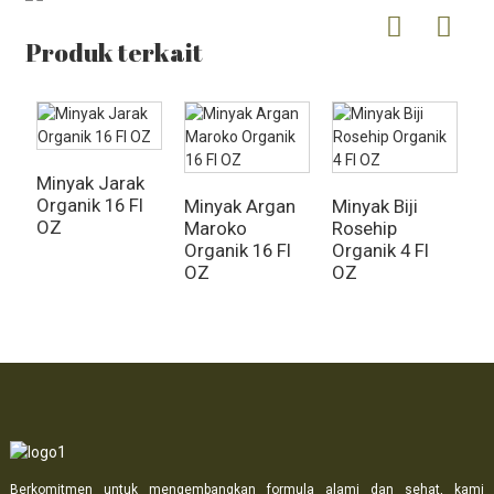
Produk terkait
Minyak Jarak
Organik 16 Fl
Minyak Argan
Minyak Biji
M
OZ
Maroko
Rosehip
E
Organik 16 Fl
Organik 4 Fl
OZ
OZ
Berkomitmen untuk mengembangkan formula alami dan sehat, kami