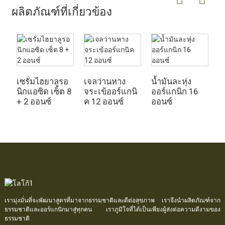
ผลิตภัณฑ์ที่เกี่ยวข้อง
เซรั่มไฮยาลูรอ
เจลว่านหาง
น้ำมันละหุ่ง
น
นิกแอซิด เซ็ต 8
จระเข้ออร์แกนิ
ออร์แกนิก 16
อ
+ 2 ออนซ์
ค 12 ออนซ์
ออนซ์
อ
เรามุ่งมั่นที่จะพัฒนาสูตรที่มาจากธรรมชาติและดีต่อสุขภาพ เราจึงนำผลิตภัณฑ์จาก
ธรรมชาติและออร์แกนิกมาสู่ทุกคน เราภูมิใจที่ได้เป็นเพียงผู้ส่งต่อความดีงามของ
ธรรมชาติ