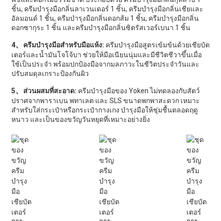
ชิ้น, ครีมบำรุงมือกลิ่นลาเวนเดอร์ 1 ชิ้น, ครีมบำรุงมือกลิ่นเชียและ
อัลมอนด์ 1 ชิ้น, ครีมบำรุงมือกลิ่นดอกส้ม 1 ชิ้น, ครีมบำรุงมือกลิ่น
ดอกซากุระ 1 ชิ้น และครีมบำรุงมือกลิ่นซิตรัสเวอร์เบนา 1 ชิ้น
、
4
ครีมบำรุงมือสำหรับมือแห้ง:
ครีมบำรุงมือสูตรเข้มข้นด้วยเชียบัต
เตอร์และน้ำมันโจโจ้บา ช่วยให้มือเนียนนุ่มและมีชีวิตชีวาขึ้นเมื่อ
ใช้เป็นประจำ พร้อมปกป้องมือจากมลภาวะในชีวิตประจำวันและ
ปรับสมดุลเกราะป้องกันผิว
、
5
ส่วนผสมที่สะอาด:
ครีมบำรุงมือของ Yoken ไม่ทดลองกับสัตว์
ปราศจากพาราเบน พทาเลต และ SLS ขนาดพกพาสะดวก เหมาะ
สำหรับใส่กระเป๋าหรือกระเป๋ากางเกง บำรุงมือให้ชุ่มชื้นตลอดฤดู
หนาว และเป็นของขวัญวันหยุดที่เหมาะอย่างยิ่ง