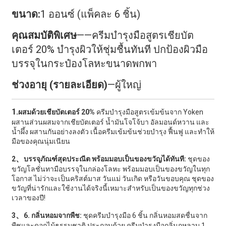
ขนาด:
1 ออนซ์ (แพ็คละ 6 ชิ้น)
คุณสมบัติพิเศษ
——
ครีมบำรุงมือสูตรเชียบัต
เตอร์ 20% บำรุงผิวให้ชุ่มชื้นทันที ปกป้องผิวมือ
บรรจุในกระป๋องโลหะขนาดพกพา
ช่วงอายุ (รายละเอียด)
—ผู้ใหญ่
1.
ผสมด้วยเชียบัตเตอร์ 20%
ครีมบำรุงมือสูตรเข้มข้นจาก Yoken
ผสานส่วนผสมจากเชียบัตเตอร์ น้ำมันโจโจ้บา อัลมอนด์หวาน และ
น้ำผึ้ง ผสานกันอย่างลงตัว เนื้อครีมเข้มข้นช่วยบำรุง ฟื้นฟู และทำให้
มือของคุณนุ่มเนียน
、
2
บรรจุภัณฑ์สุดประณีต พร้อมมอบเป็นของขวัญได้ทันที:
ชุดของ
ขวัญโลชั่นทามือบรรจุในกล่องโลหะ พร้อมมอบเป็นของขวัญในทุก
โอกาส ไม่ว่าจะเป็นคริสต์มาส วันแม่ วันเกิด หรือวันขอบคุณ ชุดของ
ขวัญที่น่ารักและใช้งานได้จริงนี้เหมาะสำหรับเป็นของขวัญทุกช่วง
เวลาของปี!
、
3
6. กลิ่นหอมจากพืช:
ชุดครีมบำรุงมือ 6 ชิ้น กลิ่นหอมสดชื่นจาก
พืชและดอกไม้ธรรมชาติ ประกอบด้วย ครีมบำรุงมือกลิ่นกุหลาบ 1