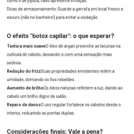
como o de jojoba, caso apresente irritação.
Dicas de armazenamento: Guarde a garrafa em local fresco e
escuro (não no banheiro!) para evitar a oxidação.
O efeito "botox capilar": o que esperar?
Textura mais suave
O óleo de argan preenche as lacunas na
cutícula do cabelo, deixando-o com uma sensação mais
sedosa.
Redução do frizz
Suas propriedades emolientes retêm a
umidade, domando os fios rebeldes.
Aumento de brilho
Os óleos naturais refletem a luz, dando ao
cabelo um brilho digno de salão.
Reparo de danos
O uso regular fortalece os cabelos desde o
interior, reduzindo as pontas duplas.
Considerações finais: Vale a pena?