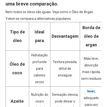
uma breve comparação.
Nem todos os óleos são iguais. Veja como o Óleo de Argan
Yoken se compara a alternativas populares:
Borda de
Tipo de
Ideal
Desvantagem
óleo de
óleo
para
argan
Hidratação
Mais leve,
profunda
Textura pesada,
Óleo de
absorção
para
difícil de
mais rápida,
coco
cabelos
enxaguar
sem resíduos
secos
leve
t,
Nutrição do
Sensação oleosa,
adequado
Azeite
couro
pode deixar o
para uso