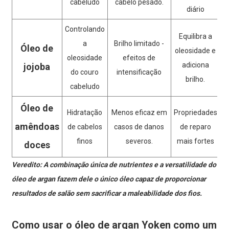
cabeludo
cabelo pesado.
diário
Controlando
Equilibra a
a
Brilho limitado -
Óleo de
oleosidade e
oleosidade
efeitos de
adiciona
jojoba
do couro
intensificação
brilho.
cabeludo
Óleo de
Hidratação
Menos eficaz em
Propriedades
amêndoas
de cabelos
casos de danos
de reparo
finos
severos.
mais fortes
doces
Veredito: A combinação única de nutrientes e a versatilidade do
óleo de argan fazem dele o único óleo capaz de proporcionar
resultados de salão sem sacrificar a maleabilidade dos fios.
Como usar o óleo de argan Yoken como um