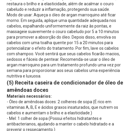
restaura o brilho e a elasticidade, além de acalmar o couro
cabeludo e reduzir a inflamação, protegendo sua saúde.
Modo de usar: Aqueça o óleo de argan marroquino até ficar
morno. Em seguida, aplique uma quantidade adequada nos
cabelos, espalhando uniformemente da raiz às pontas, e
massageie suavemente o couro cabeludo por 5 a 10 minutos
para promover a absorção do óleo. Depois disso, envolva os
cabelos com uma toalha quente por 15 a 20 minutos para
potencializar o efeito do tratamento. Por fim, lave os cabelos
com shampoo. Você sentirá que seus cabelos ficarão macios,
sedosos e fáceis de pentear. Recomenda-se usar o óleo de
argan marroquino para um tratamento profundo uma vez por
semana para proporcionar aos seus cabelos uma experiência
nutritiva e luxuosa.
(5) Receita caseira de condicionador de óleo de
amêndoas doces
Materiais necessários:
- Óleo de amêndoas doces: 2 colheres de sopa (É rico em
vitaminas A, B, E e ácidos graxos insaturados, que nutrem os
cabelos e aumentam o brilho e a elasticidade.)
- Mel: 1 colher de sopa (Possui efeitos hidratantes e
antibacterianos, ajudando a manter o cabelo hidratado e a
prevenir o ressecamento.)