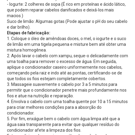
- Iogurte: 2 colheres de sopa (É rico em proteínas e ácido lático,
que podem reparar cabelos danificados e deixá-los mais
macios.)
Suco de limão: Algumas gotas (Pode ajustar o pH do seu cabelo
e dar brilho).
Etapas de fabricação:
1. Coloque o óleo de amêndoas doces, o mel, o iogurte e o suco
de limão em uma tigela pequena e misture bem até obter uma
mistura homogênea.
2. Após lavar o cabelo com xampu, seque-o delicadamente com
uma toalha para remover o excesso de água. Em seguida,
aplique o condicionador caseiro uniformemente nos cabelos,
começando pela raiz e indo até as pontas, certificando-se de
que todos os fios estejam completamente cobertos.
3. Massageie suavemente o cabelo por 3 a 5 minutos para
permitir que o condicionador penetre mais profundamente nos
fios e atue na nutrição e reparação.
4. Envolva o cabelo com uma toalha quente por 10 a 15 minutos
para criar melhores condições para a absorção do
condicionador.
5. Por fim, enxágue bem o cabelo com água limpa até que a
água saia transparente para evitar que qualquer resíduo do
condicionador afete a limpeza dos fios.