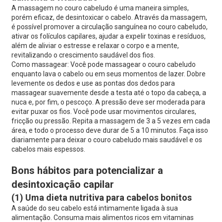
A massagem no couro cabeludo é uma maneira simples,
porém eficaz, de desintoxicar o cabelo. Através da massagem,
é possível promover a circulação sanguínea no couro cabeludo,
ativar os folículos capilares, ajudar a expelir toxinas e resíduos,
além de aliviar o estresse e relaxar o corpo e a mente,
revitalizando o crescimento saudável dos fios.
Como massagear: Você pode massagear o couro cabeludo
enquanto lava o cabelo ou em seus momentos de lazer. Dobre
levemente os dedos e use as pontas dos dedos para
massagear suavemente desde a testa até o topo da cabeça, a
nuca e, por fim, o pescoço. A pressão deve ser moderada para
evitar puxar os fios. Você pode usar movimentos circulares,
fricção ou pressão. Repita a massagem de 3 a 5 vezes em cada
área, e todo o processo deve durar de 5 a 10 minutos. Faça isso
diariamente para deixar o couro cabeludo mais saudável e os
cabelos mais espessos.
Bons hábitos para potencializar a
desintoxicação capilar
(1) Uma dieta nutritiva para cabelos bonitos
A saúde do seu cabelo está intimamente ligada à sua
alimentação. Consuma mais alimentos ricos em vitaminas