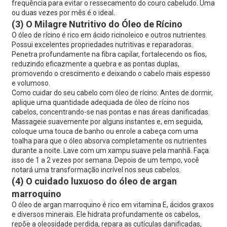
frequência para evitar o ressecamento do couro cabeludo. Uma
ou duas vezes por mês é o ideal.
(3) O Milagre Nutritivo do Óleo de Rícino
O óleo de rícino é rico em ácido ricinoleico e outros nutrientes.
Possui excelentes propriedades nutritivas e reparadoras.
Penetra profundamente na fibra capilar, fortalecendo os fios,
reduzindo eficazmente a quebra e as pontas duplas,
promovendo o crescimento e deixando o cabelo mais espesso
e volumoso.
Como cuidar do seu cabelo com óleo de rícino: Antes de dormir,
aplique uma quantidade adequada de óleo de rícino nos
cabelos, concentrando-se nas pontas e nas áreas danificadas.
Massageie suavemente por alguns instantes e, em seguida,
coloque uma touca de banho ou enrole a cabeça com uma
toalha para que o óleo absorva completamente os nutrientes
durante a noite. Lave com um xampu suave pela manhã. Faça
isso de 1 a 2 vezes por semana. Depois de um tempo, você
notará uma transformação incrível nos seus cabelos.
(4) O cuidado luxuoso do óleo de argan
marroquino
O óleo de argan marroquino é rico em vitamina E, ácidos graxos
e diversos minerais. Ele hidrata profundamente os cabelos,
repõe a oleosidade perdida, repara as cutículas danificadas,