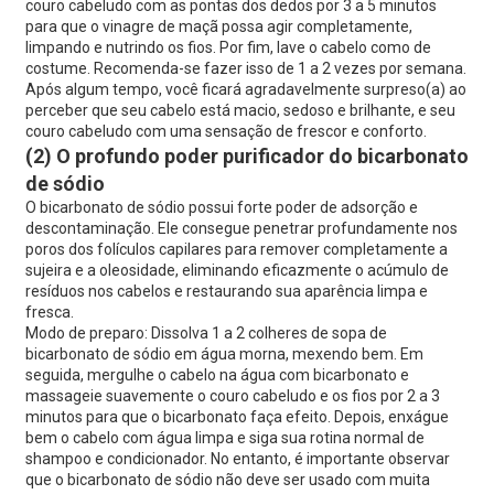
couro cabeludo com as pontas dos dedos por 3 a 5 minutos
para que o vinagre de maçã possa agir completamente,
limpando e nutrindo os fios. Por fim, lave o cabelo como de
costume. Recomenda-se fazer isso de 1 a 2 vezes por semana.
Após algum tempo, você ficará agradavelmente surpreso(a) ao
perceber que seu cabelo está macio, sedoso e brilhante, e seu
couro cabeludo com uma sensação de frescor e conforto.
(2) O profundo poder purificador do bicarbonato
de sódio
O bicarbonato de sódio possui forte poder de adsorção e
descontaminação. Ele consegue penetrar profundamente nos
poros dos folículos capilares para remover completamente a
sujeira e a oleosidade, eliminando eficazmente o acúmulo de
resíduos nos cabelos e restaurando sua aparência limpa e
fresca.
Modo de preparo: Dissolva 1 a 2 colheres de sopa de
bicarbonato de sódio em água morna, mexendo bem. Em
seguida, mergulhe o cabelo na água com bicarbonato e
massageie suavemente o couro cabeludo e os fios por 2 a 3
minutos para que o bicarbonato faça efeito. Depois, enxágue
bem o cabelo com água limpa e siga sua rotina normal de
shampoo e condicionador. No entanto, é importante observar
que o bicarbonato de sódio não deve ser usado com muita