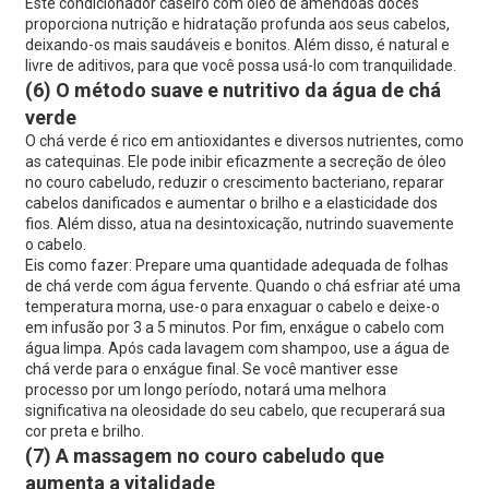
Este condicionador caseiro com óleo de amêndoas doces
proporciona nutrição e hidratação profunda aos seus cabelos,
deixando-os mais saudáveis ​​e bonitos. Além disso, é natural e
livre de aditivos, para que você possa usá-lo com tranquilidade.
(6) O método suave e nutritivo da água de chá
verde
O chá verde é rico em antioxidantes e diversos nutrientes, como
as catequinas. Ele pode inibir eficazmente a secreção de óleo
no couro cabeludo, reduzir o crescimento bacteriano, reparar
cabelos danificados e aumentar o brilho e a elasticidade dos
fios. Além disso, atua na desintoxicação, nutrindo suavemente
o cabelo.
Eis como fazer: Prepare uma quantidade adequada de folhas
de chá verde com água fervente. Quando o chá esfriar até uma
temperatura morna, use-o para enxaguar o cabelo e deixe-o
em infusão por 3 a 5 minutos. Por fim, enxágue o cabelo com
água limpa. Após cada lavagem com shampoo, use a água de
chá verde para o enxágue final. Se você mantiver esse
processo por um longo período, notará uma melhora
significativa na oleosidade do seu cabelo, que recuperará sua
cor preta e brilho.
(7) A massagem no couro cabeludo que
aumenta a vitalidade