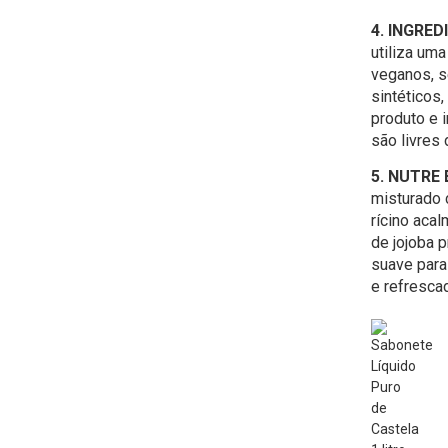
4. INGRE
utiliza um
veganos, s
sintéticos
produto e 
são livres 
5. NUTRE 
misturado
rícino acal
de jojoba 
suave para 
e refresca