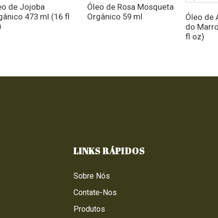
eo de Jojoba
Óleo de Rosa Mosqueta
gânico 473 ml (16 fl
Orgânico 59 ml
Óleo de 
)
do Marro
fl oz)
LINKS RÁPIDOS
Sobre Nós
Contate-Nos
Produtos