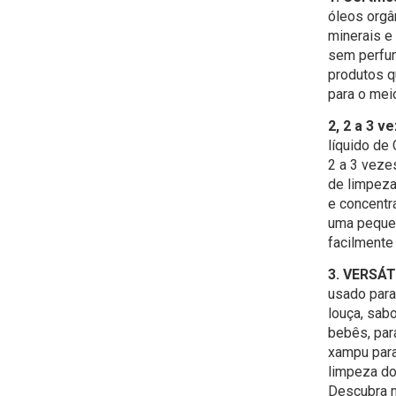
óleos orgâ
minerais e
sem perfu
produtos q
para o mei
2, 2 a 3 
líquido de
2 a 3 veze
de limpeza
e concentr
uma pequen
facilmente 
3. VERSÁT
usado para
louça, sab
bebês, para
xampu para
limpeza do
Descubra m