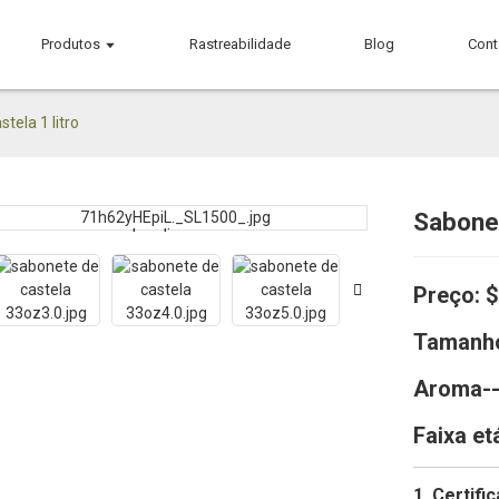
Produtos
Rastreabilidade
Blog
Cont
tela 1 litro
Sabonet
Loading...
Loading...
Preço:
$
Tamanh
Aroma-
Faixa et
1. Certifi