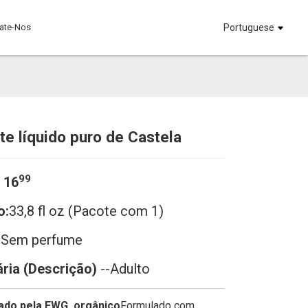
ate-Nos
Portuguese
e líquido puro de Castela
Loading...
Loading...
Loadi
Loadi
99
 16
o:
33,8 fl oz
(Pacote com 1)
-
Sem perfume
ária (Descrição)
--Adulto
cado pela EWG, orgânico
Formulado com