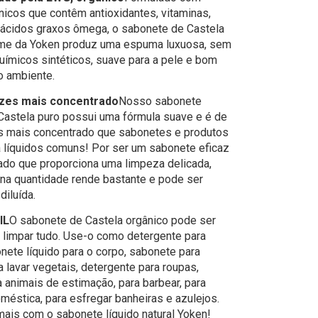
nicos que contêm antioxidantes, vitaminas,
 ácidos graxos ômega, o sabonete de Castela
me da Yoken produz uma espuma luxuosa, sem
uímicos sintéticos, suave para a pele e bom
o ambiente.
vezes mais concentrado
Nosso sabonete
 Castela puro possui uma fórmula suave e é de
s mais concentrado que sabonetes e produtos
 líquidos comuns! Por ser um sabonete eficaz
ado que proporciona uma limpeza delicada,
a quantidade rende bastante e pode ser
diluída.
IL
O sabonete de Castela orgânico pode ser
 limpar tudo. Use-o como detergente para
onete líquido para o corpo, sabonete para
 lavar vegetais, detergente para roupas,
 animais de estimação, para barbear, para
méstica, para esfregar banheiras e azulejos.
ais com o sabonete líquido natural Yoken!