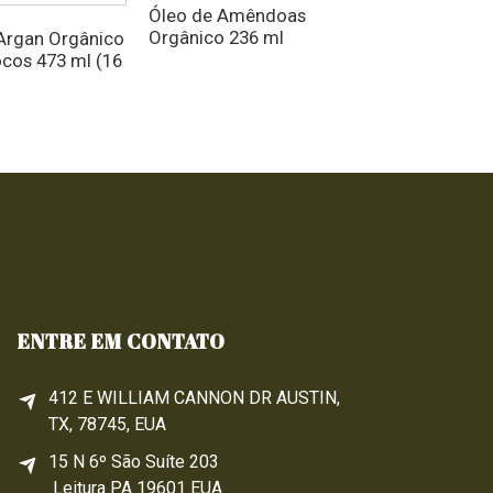
Óleo de Amêndoas
Óleo de Rícino
Orgânico 236 ml
473 ml
Argan Orgânico
cos 473 ml (16
ENTRE EM CONTATO
412 E WILLIAM CANNON DR AUSTIN,
TX, 78745, EUA
15 N 6º 
São
 Suíte 203
Leitura 
PA
 19601 EUA