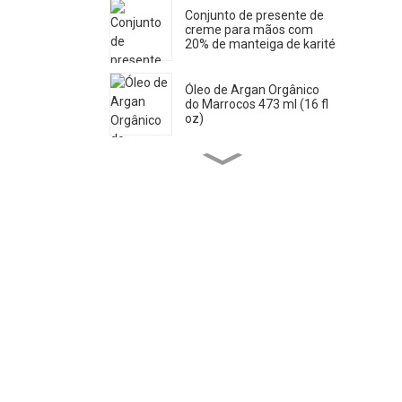
Conjunto de presente de
creme para mãos com
20% de manteiga de karité
Óleo de Argan Orgânico
do Marrocos 473 ml (16 fl
oz)
Sabonete Líquido Puro de
Castela 33,8 Fl OZ *2
Óleo de Rícino Orgânico
473 ml
Óleo de Jojoba Orgânico
946 ml (32 fl oz)
Óleo de Jojoba Orgânico