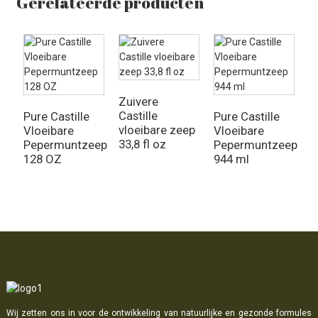
Gerelateerde producten
Zuivere
Castille
Pure Castille
Pure Castille
P
vloeibare zeep
Vloeibare
Vloeibare
C
33,8 fl oz
Pepermuntzeep
Pepermuntzeep
V
128 OZ
944 ml
L
m
Wij zetten ons in voor de ontwikkeling van natuurlijke en gezonde formules