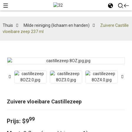
Thuis
Milde reiniging (lichaam en handen)
Zuivere Castille
vloeibare zeep 237 ml
Zuivere vloeibare Castillezeep
99
Prijs: $9