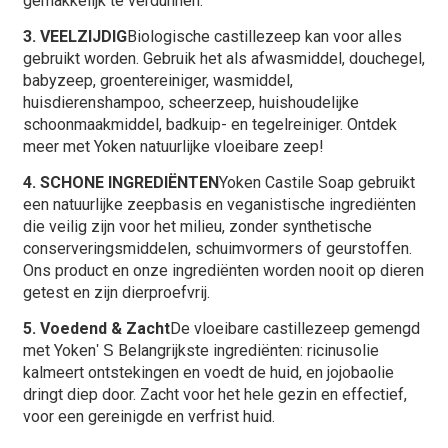
gemakkelijk te verdunnen.
3. VEELZIJDIG
Biologische castillezeep kan voor alles
gebruikt worden. Gebruik het als afwasmiddel, douchegel,
babyzeep, groentereiniger, wasmiddel,
huisdierenshampoo, scheerzeep, huishoudelijke
schoonmaakmiddel, badkuip- en tegelreiniger. Ontdek
meer met Yoken natuurlijke vloeibare zeep!
4. SCHONE INGREDIËNTEN
Yoken Castile Soap gebruikt
een natuurlijke zeepbasis en veganistische ingrediënten
die veilig zijn voor het milieu, zonder synthetische
conserveringsmiddelen, schuimvormers of geurstoffen.
Ons product en onze ingrediënten worden nooit op dieren
getest en zijn dierproefvrij.
5. Voedend & Zacht
De vloeibare castillezeep gemengd
met Yoken
Belangrijkste ingrediënten: ricinusolie
' S
kalmeert ontstekingen en voedt de huid, en jojobaolie
dringt diep door. Zacht voor het hele gezin en effectief,
voor een gereinigde en verfrist huid.