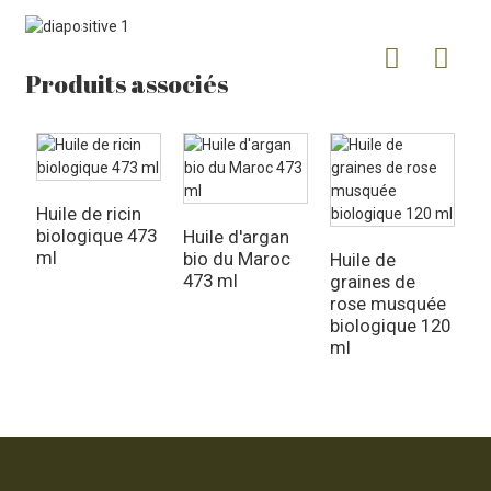
Produits associés
Huile de ricin
biologique 473
Huile d'argan
H
ml
bio du Maroc
v
Huile de
473 ml
2
graines de
rose musquée
biologique 120
ml