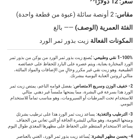
سعر:
12 دولارًا
مقاس:
2 أونصة سائلة (عبوة من قطعة واحدة)
الفئة العمرية (الوصف)
—— بالغ
المكونات الفعالة
زيت بذور ثمر الورد
1-
100% نقي وطبيعي:
يُصنع زيت بذور ثمر الورد من يوكن من بذور ثمر
الورد المختارة بعناية، ويتم عصره على البارد للحفاظ على خصائصه
الطبيعية. وهو زيت نقي غير مكرر وخالٍ من الإضافات والمواد المالئة،
مثالي لروتين العناية اليومية ببشرتك.
2- خفيف الوزن وسريع الامتصاص:
بفضل قوامه الناعم، يمتص زيت ثمر
الورد هذا بسرعة في البشرة، مما يمنحها ملمساً غير دهني. مثالي
للاستخدام تحت المرطبات أو السيرومات، وهو مناسب تماماً للاستخدام
اليومي.
3- الترطيب والتغذية:
يساعد زيت ثمر الورد هذا على ترطيب بشرتكِ
ومنحها النعومة، وهو مثالي للبشرة الجافة أو التي تعاني من الجفاف.
يساعد الاستخدام المنتظم على الحفاظ على مظهرها المغذي طوال اليوم.
4- يحسن مظهر البشرة:
يُساعد زيت بذور ثمر الورد، الغني بالعناصر