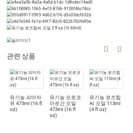
관련 상품
유기농 피마자
유기농 모로코
유기농 로즈힙
순
유 473ml (16 fl
아르간 오일
씨 오일 113ml
오
oz)
473ml (16 fl
(4 fl oz)
(
oz)