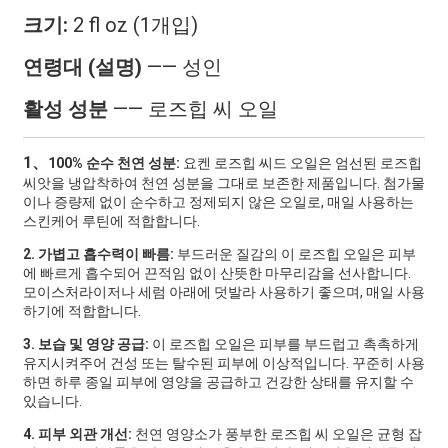
크기:
2 fl oz (1개입)
연령대 (설명)
—— 성인
활성 성분
—— 로즈힙 씨 오일
1、
100% 순수 천연 성분:
요켄 로즈힙 씨드 오일은 엄선된 로즈힙
씨앗을 냉압착하여 천연 성분을 그대로 보존한 제품입니다. 첨가물
이나 증량제 없이 순수하고 정제되지 않은 오일로, 매일 사용하는
스킨케어 루틴에 적합합니다.
2. 가볍고 흡수력이 빠름:
부드러운 질감의 이 로즈힙 오일은 피부
에 빠르게 흡수되어 끈적임 없이 산뜻한 마무리감을 선사합니다.
모이스처라이저나 세럼 아래에 덧발라 사용하기 좋으며, 매일 사용
하기에 적합합니다.
3. 보습 및 영양 공급:
이 로즈힙 오일은 피부를 부드럽고 촉촉하게
유지시켜주어 건성 또는 탈수된 피부에 이상적입니다. 꾸준히 사용
하면 하루 종일 피부에 영양을 공급하고 건강한 상태를 유지할 수
있습니다.
4. 피부 외관 개선:
천연 영양소가 풍부한 로즈힙 씨 오일은 균형 잡