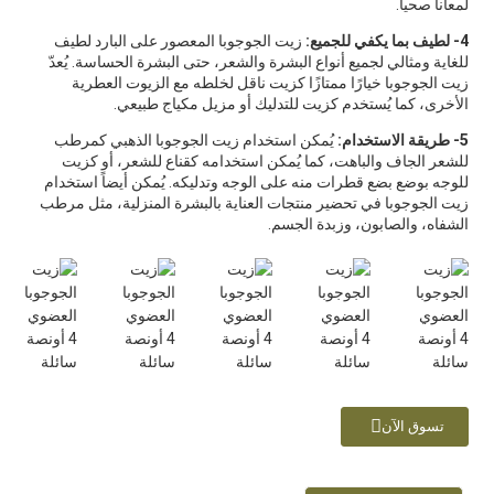
لمعاناً صحياً.
4- لطيف بما يكفي للجميع:
زيت الجوجوبا المعصور على البارد لطيف
للغاية ومثالي لجميع أنواع البشرة والشعر، حتى البشرة الحساسة. يُعدّ
زيت الجوجوبا خيارًا ممتازًا كزيت ناقل لخلطه مع الزيوت العطرية
الأخرى، كما يُستخدم كزيت للتدليك أو مزيل مكياج طبيعي.
5- طريقة الاستخدام:
يُمكن استخدام زيت الجوجوبا الذهبي كمرطب
للشعر الجاف والباهت، كما يُمكن استخدامه كقناع للشعر، أو كزيت
للوجه بوضع بضع قطرات منه على الوجه وتدليكه. يُمكن أيضاً استخدام
زيت الجوجوبا في تحضير منتجات العناية بالبشرة المنزلية، مثل مرطب
الشفاه، والصابون، وزبدة الجسم.
تسوق الآن