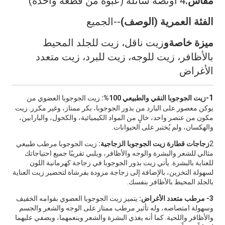
مقاس:
4 أونصة سائلة (عبوة من قطعة واحدة)
الفئة العمرية (الوصف)
--الجميع
ميزة خاصة
و
زيت ناقل، زيت للجلد المحيط
بالأظافر، زيت للوجه، زيت للبرد، زيت متعدد
الأغراض
1-
زيت الجوجوبا النقي والطبيعي 100%:
زيت الجوجوبا العضوي من
يوكن معصور على البارد من بذور الجوجوبا، بكر ممتاز، وغير مكرر. زيت
مكون من عنصر واحد، خالٍ من المواد الكيميائية، والكحول، والبارابين،
والهكسان، ولم يُختبر على الحيوانات.
2
زجاجات قطارة زيت الجوجوبا الزجاجية:
زيت الجوجوبا مرطب طبيعي
مثالي للشعر والبشرة والوجه والأظافر، ويلبي تقريبًا جميع احتياجاتك
للعناية بالبشرة. يأتي زيت بذور الجوجوبا في زجاجة كهرمانية اللون
لسهولة التخزين، بالإضافة إلى زجاجة مزودة بفرشاة لتحضير زيت العناية
بالجلد المحيط بالأظافر بنفسك.
3- مرطب متعدد الأغراض:
يتميز زيت الجوجوبا العضوي بقوامه الخفيف
وسهولة امتصاصه، وله تأثير مرطب ممتاز على الوجه والشعر والجسم
والأظافر واللحية. كما أنه يغذي البشرة والشعر وينعمهما، ويضفي عليهما