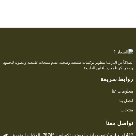
أو
انطلاقاً من التزامنا بتطوير تركيبات طبيعية وصحية، نقدم منتجات طبيعية وعضوية للجميع،
ونفخر بكوننا مجرد ناقلين للطبيعة.
روابط سريعة
معلومات عنا
اتصل بنا
منتجات
تواصل معنا
412 إي ويليام كانون درايف، أوستن، تكساس، 78745، الولايات المتحدة