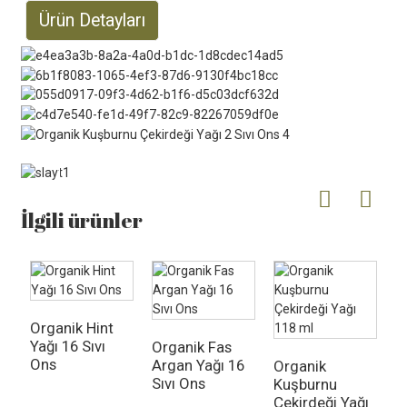
Ürün Detayları
İlgili ürünler
Organik Hint
S
Yağı 16 Sıvı
Y
Organik Fas
Ons
Argan Yağı 16
Organik
Sıvı Ons
Kuşburnu
Çekirdeği Yağı