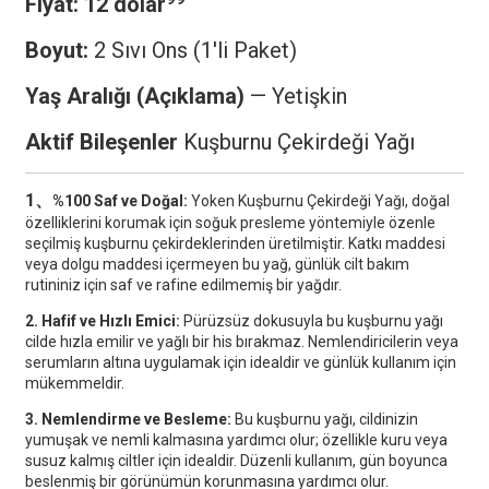
Fiyat:
12 dolar
Boyut:
2 Sıvı Ons (1'li Paket)
Yaş Aralığı (Açıklama)
— Yetişkin
Aktif Bileşenler
Kuşburnu Çekirdeği Yağı
1、
%100 Saf ve Doğal:
Yoken Kuşburnu Çekirdeği Yağı, doğal
özelliklerini korumak için soğuk presleme yöntemiyle özenle
seçilmiş kuşburnu çekirdeklerinden üretilmiştir. Katkı maddesi
veya dolgu maddesi içermeyen bu yağ, günlük cilt bakım
rutininiz için saf ve rafine edilmemiş bir yağdır.
2. Hafif ve Hızlı Emici:
Pürüzsüz dokusuyla bu kuşburnu yağı
cilde hızla emilir ve yağlı bir his bırakmaz. Nemlendiricilerin veya
serumların altına uygulamak için idealdir ve günlük kullanım için
mükemmeldir.
3. Nemlendirme ve Besleme:
Bu kuşburnu yağı, cildinizin
yumuşak ve nemli kalmasına yardımcı olur; özellikle kuru veya
susuz kalmış ciltler için idealdir. Düzenli kullanım, gün boyunca
beslenmiş bir görünümün korunmasına yardımcı olur.