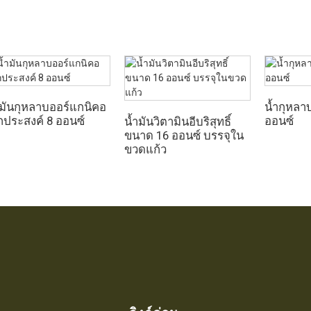
ำมันกุหลาบออร์แกนิคอ
น้ำกุหลา
กประสงค์ 8 ออนซ์
ออนซ์
น้ำมันวิตามินอีบริสุทธิ์
ขนาด 16 ออนซ์ บรรจุใน
ขวดแก้ว