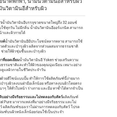
 ขนาดพกพา, น้ำมันวิตามินอีสำหรับผิว
มันวิตามินอีสำหรับผิว
ิว
น้ำมันวิตามินอีบรรจุขวดขนาดใหญ่ถึง 32 ออนซ์
ช้ทุกวัน ไม่มีกลิ่น น้ำมันวิตามินอีออร์แกนิค สามารถ
หน้าและผิวกายได้
งค์
น้ำมันวิตามินอีมีประโยชน์หลากหลาย สามารถใช้
วดตัวและบำรุงผิว ผลิตจากส่วนผสมจากธรรมชาติ
 ช่วยให้ผิวชุ่มชื้นและบำรุงผิว
หาที่ยอดเยี่ยม
น้ำมันวิตามินอี Yoken ช่วยเสริมความ
ามธรรมชาติและทำให้ผิวของคุณนุ่มเนียน เหมาะอย่าง
ารดูแลผิวกายในชีวิตประจำวัน
ย
ด้วยดีไซน์แบบปั๊ม ทำให้การใช้ผลิตภัณฑ์นี้ง่ายมาก
ันบำรุงผิวลงบนฝ่ามือเล็กน้อย หรือทาลงบนผิวโดยตรง
บาๆ ให้ทั่วใบหน้า ร่างกาย และมือ ทาซ้ำได้หากจำเป็น
ุดิบอย่างมีจริยธรรมและไม่ทดลองกับสัตว์
ผลิตภัณฑ์
al Pure มาจากแหล่งที่มาอย่างมีจริยธรรม และไม่
ว์ ผลิตภัณฑ์ของเราไม่ผ่านการทดลองกับสัตว์ โปรด
ณฑ์บนผิวหนังเล็กน้อยก่อนใช้เป็นประจำ