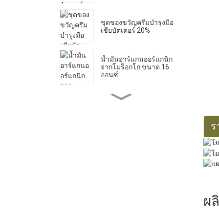
ชุดของขวัญครีมบำรุงมือ
เชียบัตเตอร์ 20%
น้ำมันอาร์แกนออร์แกนิก
จากโมร็อกโก ขนาด 16
ออนซ์
สบู่เหลวคาสตีลบริสุทธิ์ 33.8
ออนซ์ *2
ร
น้ำมันละหุ่งออร์แกนิก 16
ออนซ์
น้ำมันโจโจ้บาออร์แกนิก 32
ออนซ์
ผล