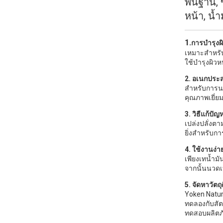
พื้นฐาน,
หน้า, น้ำ
1.
การบำรุงผ
เหมาะสำหรับใ
ใช้บำรุงผิว
2. อเนกประส
สำหรับการน
คุณภาพเยี่ยม
3. วิธีแก้ปัญ
เปล่งปลั่งต
ยิ่งสำหรับก
4. ใช้งานง่า
เพียงเทน้ำม
จากนั้นนวดเ
5. จัดหาวัตถ
Yoken Natur
ทดลองกับสัต
ทดสอบผลิตภั