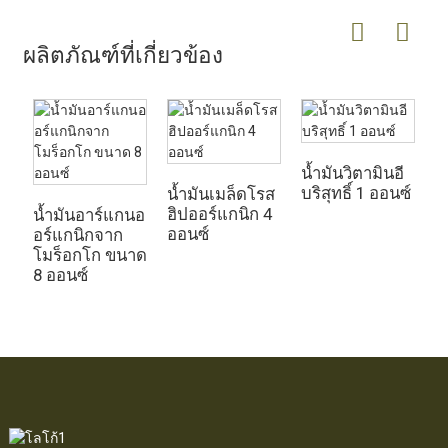
ผลิตภัณฑ์ที่เกี่ยวข้อง
น้ำมันวิตามินอี
น
บริสุทธิ์ 1 ออนซ์
แ
น้ำมันเมล็ดโรส
ฮิปออร์แกนิก 4
น้ำมันอาร์แกนอ
ออนซ์
อร์แกนิกจาก
โมร็อกโก ขนาด
8 ออนซ์