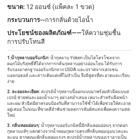
ขนาด:
12 ออนซ์ (แพ็คละ 1 ขวด)
กระบวนการ--
การกลั่นด้วยไอน้ำ
ประโยชน์ของผลิตภัณฑ์——
ให้ความชุ่มชื้น
การปรับโทนสี
1.
น้ำกุหลาบออร์แกนิก:
น้ำกุหลาบ Yoken เป็นไฮโดรโซลจาก
ดอกไม้บริสุทธิ์ที่ได้จากการกลั่นกุหลาบอย่างอ่อนโยน ได้รับการ
รับรองมาตรฐานออร์แกนิกจาก USDA และปราศจากเฮกเซน
แอลกอฮอล์ และสารเติมแต่งที่ไม่จำเป็น จึงมีสูตรที่สะอาดและเรียบ
ง่าย
2. ละอองละเอียด:
สเปรย์น้ำกุหลาบนี้ออกแบบมาพร้อมหัวฉีดแบบส
เปรย์ ช่วยพ่นละอองน้ำเบาๆ อย่างสม่ำเสมอ เหมาะสำหรับฉีดหน้า
และผม หัวฉีดมีฝาครอบป้องกันที่สามารถใช้ซ้ำได้เพื่อช่วยให้สะอาด
อยู่เสมอ ในขณะที่ขวดสีอำพันช่วยลดการสัมผัสแสงเพื่อคงความสด
ใหม่
3. กลิ่นหอมอ่อนๆ:
น้ำกุหลาบออร์แกนิคนี้มีกลิ่นหอมอ่อนๆ จากดอก
กุหลาบแท้ๆ แตกต่างจากน้ำหอมกุหลาบตรงที่กลิ่นหอมนุ่มนวลและ
ละมุน หากคุณแพ้กลิ่นหอมแรงๆ สเปรย์น้ำกุหลาบของเราอาจเป็น