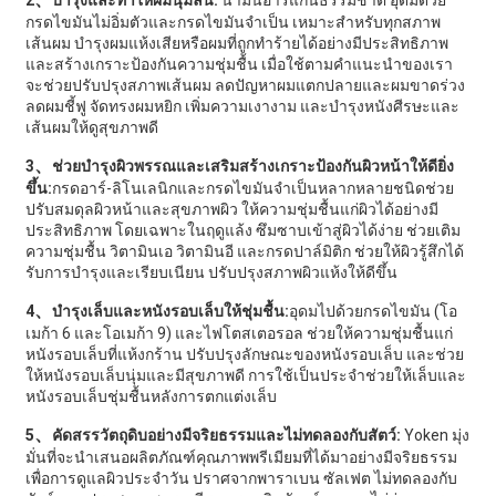
2
บำรุงและทำให้ผมนุ่มลื่น:
น้ำมันอาร์แกนธรรมชาติ อุดมด้วย
กรดไขมันไม่อิ่มตัวและกรดไขมันจำเป็น เหมาะสำหรับทุกสภาพ
เส้นผม บำรุงผมแห้งเสียหรือผมที่ถูกทำร้ายได้อย่างมีประสิทธิภาพ
และสร้างเกราะป้องกันความชุ่มชื้น เมื่อใช้ตามคำแนะนำของเรา
จะช่วยปรับปรุงสภาพเส้นผม ลดปัญหาผมแตกปลายและผมขาดร่วง
ลดผมชี้ฟู จัดทรงผมหยิก เพิ่มความเงางาม และบำรุงหนังศีรษะและ
เส้นผมให้ดูสุขภาพดี
、
3
ช่วยบำรุงผิวพรรณและเสริมสร้างเกราะป้องกันผิวหน้าให้ดียิ่ง
ขึ้น:
กรดอาร์-ลิโนเลนิกและกรดไขมันจำเป็นหลากหลายชนิดช่วย
ปรับสมดุลผิวหน้าและสุขภาพผิว ให้ความชุ่มชื้นแก่ผิวได้อย่างมี
ประสิทธิภาพ โดยเฉพาะในฤดูแล้ง ซึมซาบเข้าสู่ผิวได้ง่าย ช่วยเติม
ความชุ่มชื้น วิตามินเอ วิตามินอี และกรดปาล์มิติก ช่วยให้ผิวรู้สึกได้
รับการบำรุงและเรียบเนียน ปรับปรุงสภาพผิวแห้งให้ดีขึ้น
、
4
บำรุงเล็บและหนังรอบเล็บให้ชุ่มชื้น:
อุดมไปด้วยกรดไขมัน (โอ
เมก้า 6 และโอเมก้า 9) และไฟโตสเตอรอล ช่วยให้ความชุ่มชื้นแก่
หนังรอบเล็บที่แห้งกร้าน ปรับปรุงลักษณะของหนังรอบเล็บ และช่วย
ให้หนังรอบเล็บนุ่มและมีสุขภาพดี การใช้เป็นประจำช่วยให้เล็บและ
หนังรอบเล็บชุ่มชื้นหลังการตกแต่งเล็บ
、
5
คัดสรรวัตถุดิบอย่างมีจริยธรรมและไม่ทดลองกับสัตว์:
Yoken มุ่ง
มั่นที่จะนำเสนอผลิตภัณฑ์คุณภาพพรีเมียมที่ได้มาอย่างมีจริยธรรม
เพื่อการดูแลผิวประจำวัน ปราศจากพาราเบน ซัลเฟต ไม่ทดลองกับ