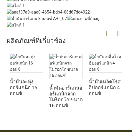
ผลิตภัณฑ์ที่เกี่ยวข้อง
น
บร
น้ำมันละหุ่ง
น้ำมันเมล็ดโรส
ออร์แกนิก 16
ฮิปออร์แกนิก 4
น้ำมันอาร์แกนอ
ออนซ์
ออนซ์
อร์แกนิกจาก
โมร็อกโก ขนาด
16 ออนซ์