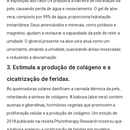
A exposição aos raios UV prejudica a barreira de hidratação da
pele, causando perda de água e ressecamento. O gel de aloe
vera, composto por 99% de água, proporciona hidratação
instantânea. Seus aminoácidos e minerais, como potássio e
magnésio, ajudam a restaurar a capacidade da pele de reter a
umidade. O glicerol presente na aloe vera atua como um
umectante, atraindo a umidade, suavizando áreas ressecadas
e reduzindo a descamação.
3. Estimula a produção de colágeno e a
cicatrização de feridas.
As queimaduras solares danificam a camada dérmica da pele,
retardando a síntese de colágeno. A babosa (aloe vera) contém
auxinas e giberelinas, hormônios vegetais que promovem a
proliferação celular e a produção de colágeno. Um estudo de
2018 publicado na revista Phytotherapy Research mostrou que
a babosa acelerou a cicatrização de feridas em modelos