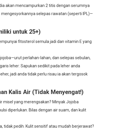
 dia akan mencampurkan 2 titis dengan serumnya
i mengesyorkannya selepas rawatan (seperti IPL)—
liki untuk 25+)
nyai fitosterol semula jadi dan vitamin E yang
 jojoba—urut perlahan-lahan, dan selepas sebulan,
garis leher: Sapukan sedikit pada leher anda
er, jadi anda tidak perlu risau ia akan tergosok
n Kalis Air (Tidak Menyengat!)
ir misel yang merengsakan? Minyak Jojoba
si diperlukan. Bilas dengan air suam, dan kulit
tidak pedih. Kulit sensitif atau mudah berjerawat?