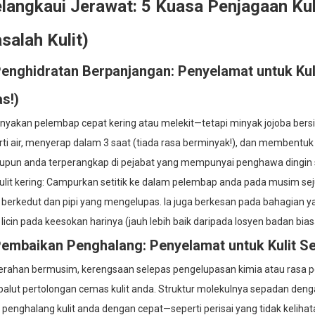
langkaui Jerawat: 5 Kuasa Penjagaan Kuli
salah Kulit)
Penghidratan Berpanjangan: Penyelamat untuk Kul
s!)
nyakan pelembap cepat kering atau melekit—tetapi minyak jojoba bersi
rti air, menyerap dalam 3 saat (tiada rasa berminyak!), dan membentu
upun anda terperangkap di pejabat yang mempunyai penghawa dingin sel
kulit kering: Campurkan setitik ke dalam pelembap anda pada musim s
berkedut dan pipi yang mengelupas. Ia juga berkesan pada bahagian yang
licin pada keesokan harinya (jauh lebih baik daripada losyen badan biasa
Pembaikan Penghalang: Penyelamat untuk Kulit Se
rahan bermusim, kerengsaan selepas pengelupasan kimia atau rasa ped
lut pertolongan cemas kulit anda. Struktur molekulnya sepadan dengan 
penghalang kulit anda dengan cepat—seperti perisai yang tidak kelihat