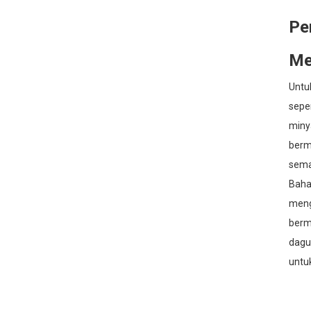
Memberus Kering +
Pe
Minyak Kelapa Fraksinasi:
Rutin Badan 2 Langkah
untuk Kulit Lebih Licin dan
Me
Lembut
Slugging Badan Kulit
Untu
Sensitif: Urutan Lapisan
Lembut dengan Air Mawar
seper
+ Minyak Jojoba
miny
Minyak Biji Anggur untuk
berm
Kulit Musim Sejuk: Cara
Lembut dan Ringan untuk
sema
Mengatasi Ketegangan
dan Pengelupasan
Bahag
meng
berm
dagu
untu