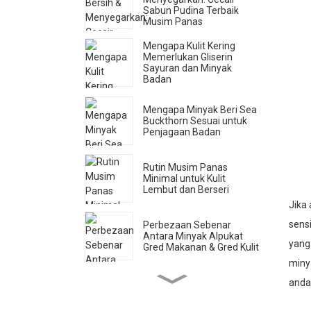
Sabun Pudina Terbaik
Musim Panas
Mengapa Kulit Kering
Memerlukan Gliserin
Sayuran dan Minyak
Badan
Mengapa Minyak Beri Sea
Buckthorn Sesuai untuk
Penjagaan Badan
Rutin Musim Panas
Minimal untuk Kulit
Lembut dan Berseri
Jika 
sens
Perbezaan Sebenar
Antara Minyak Alpukat
yang
Gred Makanan & Gred Kulit
minya
anda
Cara Mengenal Pasti Air
Mawar Tulen (Jenama
Tidak Mahu Anda Tahu Ini)