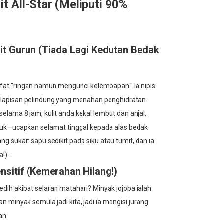
t All-Star (Meliputi 90%
it Gurun (Tiada Lagi Kedutan Bedak
fat "ringan namun mengunci kelembapan." Ia nipis
k lapisan pelindung yang menahan penghidratan.
ama 8 jam, kulit anda kekal lembut dan anjal.
ejuk—ucapkan selamat tinggal kepada alas bedak
 sukar: sapu sedikit pada siku atau tumit, dan ia
!).
nsitif (Kemerahan Hilang!)
ih akibat selaran matahari? Minyak jojoba ialah
minyak semula jadi kita, jadi ia mengisi jurang
an.