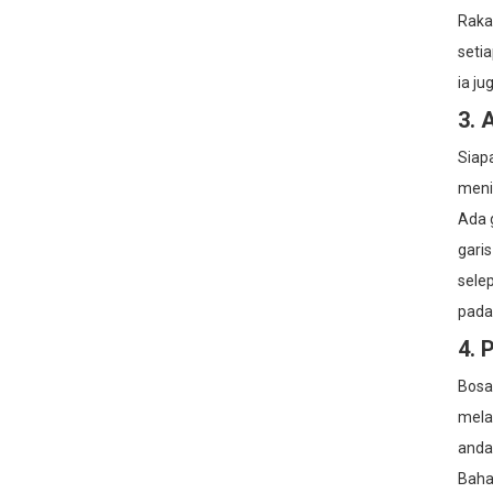
Raka
seti
ia j
3. 
Siap
meni
Ada g
garis
selep
pada
4. 
Bosa
melar
anda 
Baha