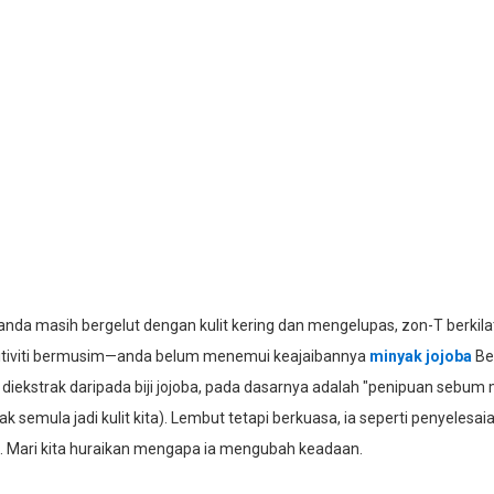
anda masih bergelut dengan kulit kering dan mengelupas, zon-T berkila
itiviti bermusim—anda belum menemui keajaibannya
minyak jojoba
Bel
 diekstrak daripada biji jojoba, pada dasarnya adalah "penipuan sebu
k semula jadi kulit kita). Lembut tetapi berkuasa, ia seperti penyelesa
. Mari kita huraikan mengapa ia mengubah keadaan.