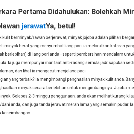
rkara Pertama Didahulukan: Bolehkah Mi
lawan
jerawat
Ya, betul!
k kulit berminyak/rawan berjerawat, minyak jojoba adalah pilihan ber
ti minyak berat yang menyumbat liang pori, ia melarutkan kotoran yang t
ak berlebihan) di liang pori anda—seperti pembersihan mendalam untuk
ula. Ia juga mempunyai manfaat anti-radang semula jadi: sapukan sedik
laman, dan lihat ia mengecut menjelang pagi.
ian yang terbaik? Ia mengimbangi penghasilan minyak kulit anda. Banya
hasilkan minyak secara berlebihan untuk mengimbanginya. Jojoba m
inyak. Selepas 2-3 minggu penggunaan, anda akan melihat kurang kilau
/dahi anda, dan juga tanda jerawat merah lama yang semakin pudar. Ia 
k keseimbangan.