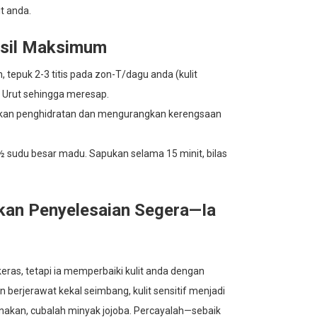
t anda.
asil Maksimum
tepuk 2-3 titis pada zon-T/dagu anda (kulit
. Urut sehingga meresap.
tkan penghidratan dan mengurangkan kerengsaan
 ½ sudu besar madu. Sapukan selama 15 minit, bilas
ukan Penyelesaian Segera—Ia
eras, tetapi ia memperbaiki kulit anda dengan
n berjerawat kekal seimbang, kulit sensitif menjadi
unakan, cubalah minyak jojoba. Percayalah—sebaik