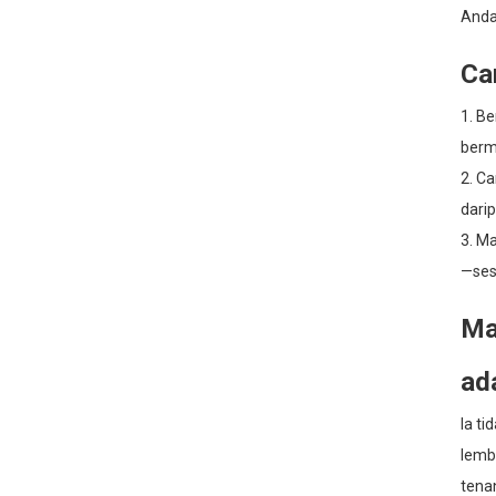
Anda
Ca
1. B
berm
2. C
darip
3. Ma
—ses
Ma
ad
Ia t
lembu
tena