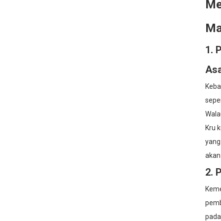
Me
Ma
1. 
Asa
Keba
sepe
Wala
Kru 
yang 
akan 
2. 
Keme
pemba
pada 