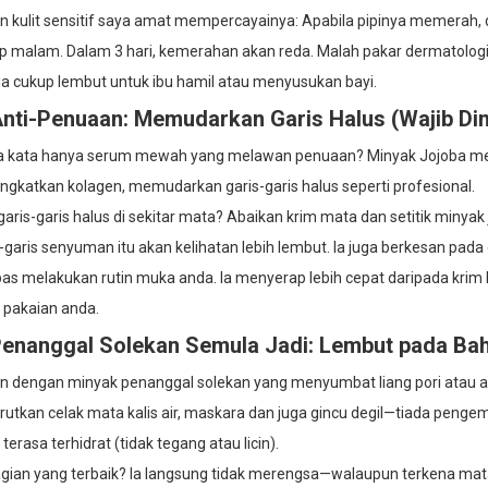
n kulit sensitif saya amat mempercayainya: Apabila pipinya memerah,
ap malam. Dalam 3 hari, kemerahan akan reda. Malah pakar dermatolog
uga cukup lembut untuk ibu hamil atau menyusukan bayi.
Anti-Penuaan: Memudarkan Garis Halus (Wajib Dimi
a kata hanya serum mewah yang melawan penuaan? Minyak Jojoba mempu
ngkatkan kolagen, memudarkan garis-garis halus seperti profesional.
aris-garis halus di sekitar mata? Abaikan krim mata dan setitik minyak
-garis senyuman itu akan kelihatan lebih lembut. Ia juga berkesan pada 
as melakukan rutin muka anda. Ia menyerap lebih cepat daripada krim leh
 pakaian anda.
Penanggal Solekan Semula Jadi: Lembut pada Baha
n dengan minyak penanggal solekan yang menyumbat liang pori atau a
utkan celak mata kalis air, maskara dan juga gincu degil—tiada pengemul
terasa terhidrat (tidak tegang atau licin).
gian yang terbaik? Ia langsung tidak merengsa—walaupun terkena mata, 