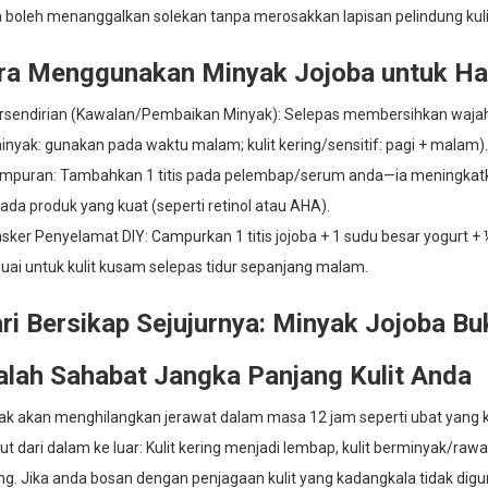
 boleh menanggalkan solekan tanpa merosakkan lapisan pelindung kuli
ra Menggunakan Minyak Jojoba untuk H
ersendirian (Kawalan/Pembaikan Minyak): Selepas membersihkan wajah, 
inyak: gunakan pada waktu malam; kulit kering/sensitif: pagi + malam)
ampuran: Tambahkan 1 titis pada pelembap/serum anda—ia meningka
ada produk yang kuat (seperti retinol atau AHA).
sker Penyelamat DIY: Campurkan 1 titis jojoba + 1 sudu besar yogurt +
uai untuk kulit kusam selepas tidur sepanjang malam.
ri Bersikap Sejujurnya: Minyak Jojoba B
alah Sahabat Jangka Panjang Kulit Anda
idak akan menghilangkan jerawat dalam masa 12 jam seperti ubat yang k
t dari dalam ke luar: Kulit kering menjadi lembap, kulit berminyak/rawa
ng. Jika anda bosan dengan penjagaan kulit yang kadangkala tidak dig