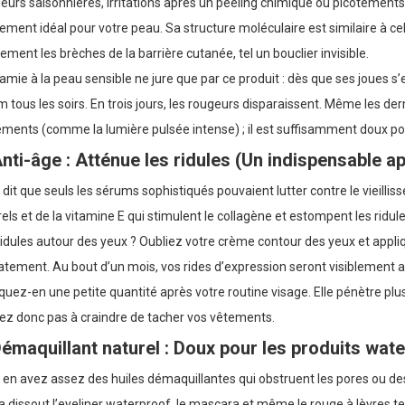
urs saisonnières, irritations après un peeling chimique ou picotements d
ment idéal pour votre peau. Sa structure moléculaire est similaire à cel
ement les brèches de la barrière cutanée, tel un bouclier invisible.
mie à la peau sensible ne jure que par ce produit : dès que ses joues 
 tous les soirs. En trois jours, les rougeurs disparaissent. Même les
ements (comme la lumière pulsée intense) ; il est suffisamment doux po
Anti-âge : Atténue les ridules (Un indispensable a
 dit que seuls les sérums sophistiqués pouvaient lutter contre le vieillis
els et de la vitamine E qui stimulent le collagène et estompent les ridu
idules autour des yeux ? Oubliez votre crème contour des yeux et appli
atement. Au bout d’un mois, vos rides d’expression seront visiblement at
quez-en une petite quantité après votre routine visage. Elle pénètre pl
ez donc pas à craindre de tacher vos vêtements.
Démaquillant naturel : Doux pour les produits wate
en avez assez des huiles démaquillantes qui obstruent les pores ou des e
a dissout l’eyeliner waterproof, le mascara et même le rouge à lèvres te