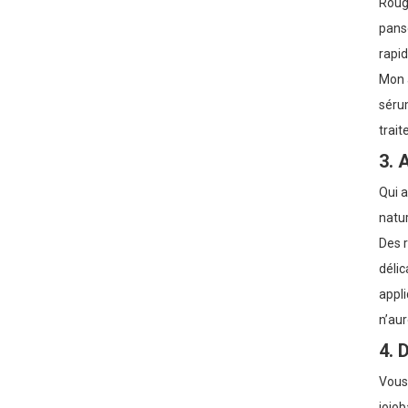
Rouge
panse
rapid
Mon a
sérum
trait
3. 
Qui a
natur
Des r
délic
appli
n’aur
4. 
Vous 
jojob