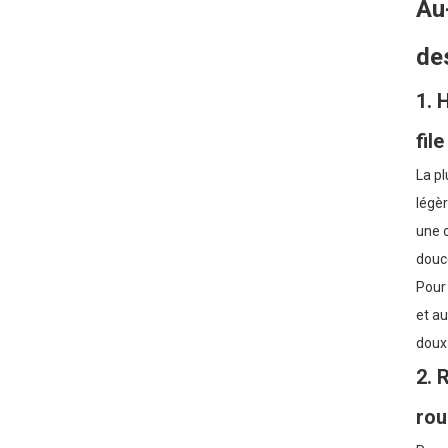
Au-
de
1. 
file
La pl
légèr
une c
douce
Pour 
et au
doux 
2. 
rou