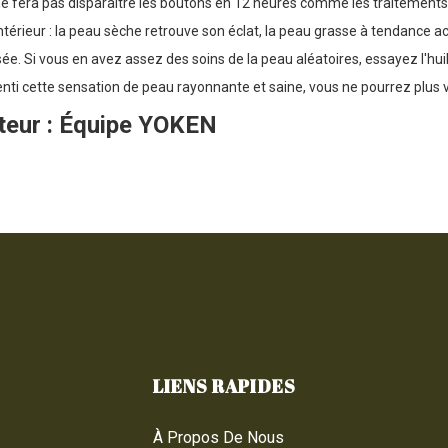
ne fera pas disparaître les boutons en 12 heures comme les traitements 
intérieur : la peau sèche retrouve son éclat, la peau grasse à tendance a
ée. Si vous en avez assez des soins de la peau aléatoires, essayez l'hui
nti cette sensation de peau rayonnante et saine, vous ne pourrez plus 
teur : Équipe YOKEN
LIENS RAPIDES
À Propos De Nous