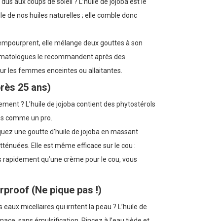
us aux coups de soleil ? L’huile de jojoba est le
le de nos huiles naturelles ; elle comble donc
s’empourprent, elle mélange deux gouttes à son
 dermatologues le recommandent après des
ur les femmes enceintes ou allaitantes.
près 25 ans)
sement ? L’huile de jojoba contient des phytostérols
les comme un pro.
quez une goutte d’huile de jojoba en massant
ténuées. Elle est même efficace sur le cou :
us rapidement qu’une crème pour le cou, vous
rproof (Ne pique pas !)
aux micellaires qui irritent la peau ? L’huile de
nace, sans émulsification. Rincez à l’eau tiède et