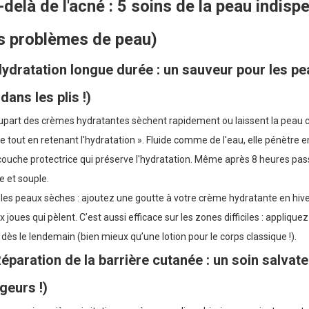
delà de l'acné : 5 soins de la peau indis
s problèmes de peau)
Hydratation longue durée : un sauveur pour les peau
 dans les plis !)
upart des crèmes hydratantes sèchent rapidement ou laissent la peau colla
e tout en retenant l'hydratation ». Fluide comme de l'eau, elle pénètre e
ouche protectrice qui préserve l'hydratation. Même après 8 heures pas
 et souple.
les peaux sèches : ajoutez une goutte à votre crème hydratante en hiver e
x joues qui pèlent. C’est aussi efficace sur les zones difficiles : applique
dès le lendemain (bien mieux qu’une lotion pour le corps classique !).
Réparation de la barrière cutanée : un soin salvat
geurs !)