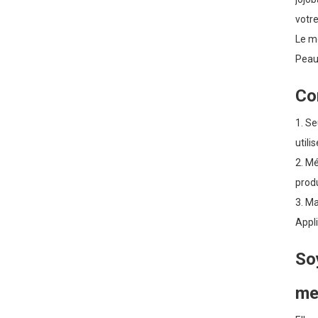
votre
Le me
Peau
Co
1. Se
utili
2. Mé
produ
3. Ma
Appli
Soy
mei