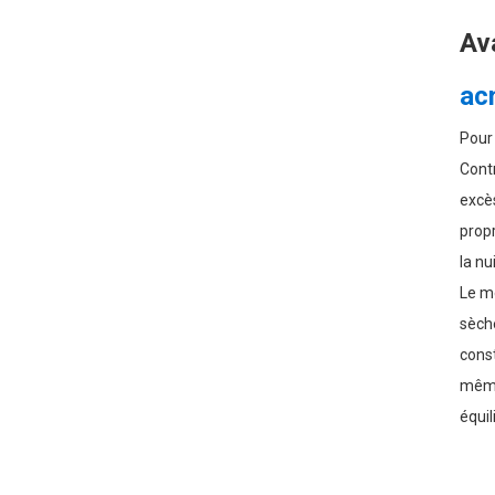
Brossage à sec + huile de
Ava
coco fractionnée : une
routine corporelle en 2
étapes pour une peau plus
ac
lisse et plus douce
Soin corporel pour peaux
Pour 
sensibles : un ordre
d’application doux avec de
Contr
l’eau de rose et de l’huile
de jojoba
excès
Huile de pépins de raisin
propr
pour la peau en hiver : une
solution douce et légère
la nu
pour lutter contre les
tiraillements et les
Le me
squames
sèche
const
même 
équil