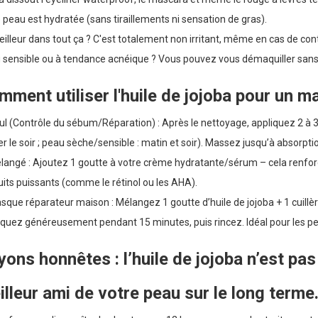
 peau est hydratée (sans tiraillements ni sensation de gras).
illeur dans tout ça ? C'est totalement non irritant, même en cas de con
 sensible ou à tendance acnéique ? Vous pouvez vous démaquiller sans 
mment utiliser l'huile de jojoba pour un 
ul (Contrôle du sébum/Réparation) : Après le nettoyage, appliquez 2 à 
ser le soir ; peau sèche/sensible : matin et soir). Massez jusqu’à absorpt
langé : Ajoutez 1 goutte à votre crème hydratante/sérum – cela renforce l
its puissants (comme le rétinol ou les AHA).
sque réparateur maison : Mélangez 1 goutte d’huile de jojoba + 1 cuillèr
quez généreusement pendant 15 minutes, puis rincez. Idéal pour les pe
ons honnêtes : l’huile de jojoba n’est pas 
lleur ami de votre peau sur le long terme