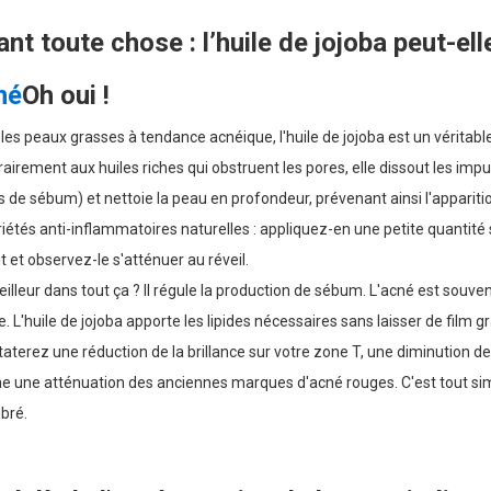
nt toute chose : l’huile de jojoba peut-el
né
Oh oui !
les peaux grasses à tendance acnéique, l'huile de jojoba est un véritable
airement aux huiles riches qui obstruent les pores, elle dissout les imp
 de sébum) et nettoie la peau en profondeur, prévenant ainsi l'apparit
iétés anti-inflammatoires naturelles : appliquez-en une petite quantité 
it et observez-le s'atténuer au réveil.
illeur dans tout ça ? Il régule la production de sébum. L'acné est souv
. L'huile de jojoba apporte les lipides nécessaires sans laisser de film g
aterez une réduction de la brillance sur votre zone T, une diminution de
une atténuation des anciennes marques d'acné rouges. C'est tout simpl
ibré.