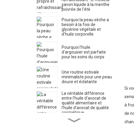
savon liquide à la menthe
poivrée de l'été
Pourquoi la peau sèche a
besoin à la fois de
glycérine végétale et
d'huile corporelle
Pourquoi l'huile
d'argousier est parfaite
pour les soins du corps
Une routine estivale
minimaliste pour une peau
douce et éclatante
Si vo
La véritable différence
sensi
entre l'huile d'avocat de
qualité alimentaire et
à fro
l'huile d'avocat de qualité
cosmétique.
de no
Comment reconnaître une
chan
véritable eau de rose (les
marques ne veulent pas
que vous le sachiez)