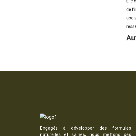
Elle 
de l'
apais
resse
Au
Engagés à développer des formules
naturelles et saines, nous mettons des