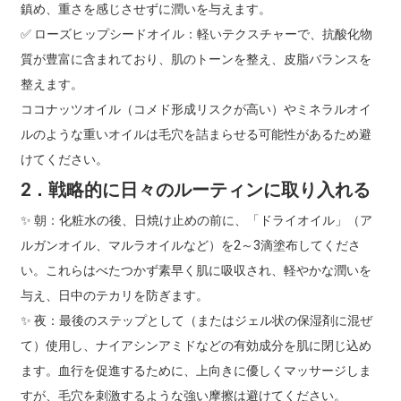
鎮め、重さを感じさせずに潤いを与えます。
✅ ローズヒップシードオイル：軽いテクスチャーで、抗酸化物
質が豊富に含まれており、肌のトーンを整え、皮脂バランスを
整えます。
ココナッツオイル（コメド形成リスクが高い）やミネラルオイ
ルのような重いオイルは毛穴を詰まらせる可能性があるため避
けてください。
2．戦略的に日々のルーティンに取り入れる
✨ 朝：化粧水の後、日焼け止めの前に、「ドライオイル」（ア
ルガンオイル、マルラオイルなど）を2～3滴塗布してくださ
い。これらはべたつかず素早く肌に吸収され、軽やかな潤いを
与え、日中のテカリを防ぎます。
✨ 夜：最後のステップとして（またはジェル状の保湿剤に混ぜ
て）使用し、ナイアシンアミドなどの有効成分を肌に閉じ込め
ます。血行を促進するために、上向きに優しくマッサージしま
すが、毛穴を刺激するような強い摩擦は避けてください。