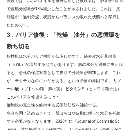
試験では、ホホバオイルを毎日使用した被験者は、わずか2週間
で皮脂分泌量が18%減少したことが示されました。これは、皮
脂腺が「過剰分泌」状態からバランスの取れた状態へと移行し
たためです。
3．バリア修復：「乾燥→油分」の悪循環を
断ち切る
脂性肌は水分バリア機能が低下しやすく、経表皮水分蒸散量
（TEWL）が増加する傾向があります。肌の水分が過剰に失われ
ると、必死の保湿対策として皮脂の分泌量が増加します。これ
が「テカテカなのにハリがある」という矛盾の原因です。
リノ
ール酸
（ブドウの種、麻の実）
ビタミンE
（ヒマワリ種子油）
このバリアを修復するには：
細胞膜の完全性を維持する必須脂肪酸を補給する。
水分を閉じ込めることで、肌はもはや皮脂に頼って水分を補給
する必要がなくなります。2020年に『Journal of Cosmetic Sc​​
ience』誌に掲載された研究では、リノール酸レベルの低下がニ