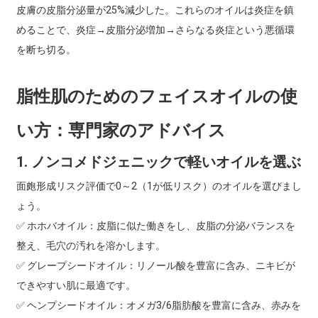
皮膚の皮脂分泌量が25%減少した。これらのオイルは炎症を鎮
めることで、炎症→皮脂分泌増加→さらなる炎症という悪循環
を断ち切る。
脂性肌のためのフェイスオイルの使
い方：専門家のアドバイス
1. ノンコメドジェニックで軽いオイルを選ぶ
面皰形成リスク評価で0～2（1が低リスク）のオイルを選びまし
ょう。
✅ ホホバオイル：皮脂に似た働きをし、皮脂の分泌バランスを
整え、毛穴の汚れを溶かします。
✅ グレープシードオイル：リノール酸を豊富に含み、ニキビが
できやすい肌に最適です。
✅ ヘンプシードオイル：オメガ3/6脂肪酸を豊富に含み、赤みを