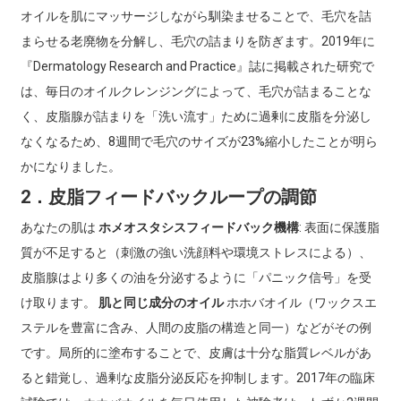
オイルを肌にマッサージしながら馴染ませることで、毛穴を詰
まらせる老廃物を分解し、毛穴の詰まりを防ぎます。2019年に
『Dermatology Research and Practice』誌に掲載された研究で
は、毎日のオイルクレンジングによって、毛穴が詰まることな
く、皮脂腺が詰まりを「洗い流す」ために過剰に皮脂を分泌し
なくなるため、8週間で毛穴のサイズが23%縮小したことが明ら
かになりました。
2．皮脂フィードバックループの調節
あなたの肌は
ホメオスタシスフィードバック機構
: 表面に保護脂
質が不足すると（刺激の強い洗顔料や環境ストレスによる）、
皮脂腺はより多くの油を分泌するように「パニック信号」を受
け取ります。
肌と同じ成分のオイル
ホホバオイル（ワックスエ
ステルを豊富に含み、人間の皮脂の構造と同一）などがその例
です。局所的に塗布することで、皮膚は十分な脂質レベルがあ
ると錯覚し、過剰な皮脂分泌反応を抑制します。2017年の臨床