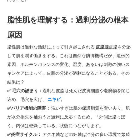
脂性肌を理解する：過剰分泌の根本
原因
脂性肌は過剰な活動によって引き起こされる
皮脂腺
皮脂を分泌
して肌を潤す働きをする。これは自然な防御機構だが、遺伝的
素因、ホルモンバランスの変化、湿度、あるいは刺激の強いス
キンケアによって、皮脂の分泌が過剰になることがある。その
結果は？
✅ 毛穴の詰まり：
過剰な皮脂は死んだ皮膚細胞や老廃物を閉じ
込め、毛穴を広げ、
ニキビ
。
✅
バリア機能の障害：
洗いすぎは肌の保護脂質を奪い去り、肌
が水分損失を補おうと過剰に反応するため、「外側は脂っぽ
く、内側は乾燥している」状態につながります。
✅
炎症サイクル：
アクネ菌などの細菌は油分の多い環境で繁殖