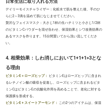
日常生活に取り入れる方法
デイリーモイスチャライザー：化粧水で肌を整えた後、手のひ
らに2～3滴を温めて肌になじませてください。
贅沢なフェイスマスク：大さじ1杯の生ハチミツと小さじ1/2杯
のビタミンCパウダーを混ぜ合わせ、保湿効果とシワ改善効果の
あるマスクを作ります。15分間置いてから洗い流してくださ
い。
4. 相乗効果：しわ消しにおいて1+1+1>3とな
る理由
ビタミンE＋ローズヒップ：
ビタミンEはローズヒップに含まれ
るレチノイン酸の吸収を促進し、ローズヒップに含まれるビタ
ミンCはビタミンEの抗酸化作用を高めることで、老化に対する
保護膜を形成する。
ビタミンE + スイートアーモンド：
この2つのアイテムは、保湿