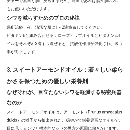
チャーで素早く肌に浸透するため、適量であれば脂性肌の方に
もお使いいただけます。
シワを減らすためのプロの秘訣
局所治療：夜、清潔な肌に1～2滴塗布してください。
ビタミンEと組み合わせる：ローズヒップオイルとビタミンEオ
イルをそれぞれ3滴ずつ混ぜると、抗酸化作用が強化され、吸収
率が向上します。
3. スイートアーモンドオイル：若々しい柔ら
かさを保つための優しい栄養剤
なぜそれが、目立たないシワを軽減する秘密兵器
なのか
スイートアーモンドオイルは、アーモンド（Prunus amygdalus
dulcis）の種子から抽出された、穏やかで栄養豊富なオイルで、
目に見えるシワと根本的なシワの両方の原因に働きかけます。