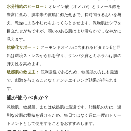
水分補給のヒーロー：
オレイン酸（オメガ9）とリノール酸を
豊富に含み、肌本来の皮脂に似た働きで、長時間うるおいを与
え、乾燥による小じわをふっくらとさせます。乾燥肌はシワを
目立たせがちですが、潤いのある肌はより滑らかでしなやかに
見えます。
抗酸化サポート：
アーモンドオイルに含まれるビタミンEと亜
鉛は環境ストレスから肌を守り、タンパク質とミネラルは肌の
弾力性を高めます。
敏感肌の救世主：
低刺激性であるため、敏感肌の方にも最適
で、刺激を与えることなくアンチエイジング効果が得られま
す。
誰が使うべきか？
乾燥肌、敏感肌、または成熟肌に最適です。脂性肌の方は、過
剰な皮脂の蓄積を避けるため、毎日ではなく週に一度のトリー
トメントとして使用することをおすすめします。