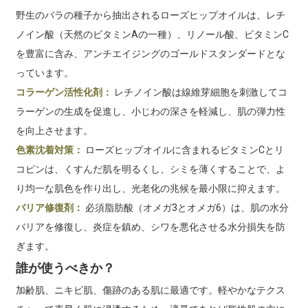
野生のバラの種子から抽出されるローズヒップオイルは、レチ
ノイン酸（天然のビタミンAの一種）、リノール酸、ビタミンC
を豊富に含み、アンチエイジングのゴールドスタンダードとな
っています。
コラーゲン活性化剤：
レチノイン酸は線維芽細胞を刺激してコ
ラーゲンの生成を促進し、小じわの深さを軽減し、肌の弾力性
を向上させます。
色素沈着対策：
ローズヒップオイルに含まれるビタミンCとリ
コピンは、くすんだ肌を明るくし、シミを薄くすることで、よ
り均一な肌色を作り出し、光老化の兆候を最小限に抑えます。
バリア修復剤：
必須脂肪酸（オメガ3とオメガ6）は、肌の水分
バリアを修復し、炎症を鎮め、シワを悪化させる水分損失を防
ぎます。
誰が使うべきか？
加齢肌、ニキビ肌、傷跡のある肌に最適です。軽やかなテクス